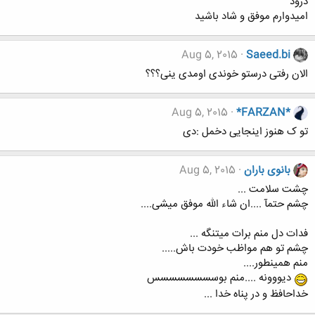
درود
امیدوارم موفق و شاد باشید
Aug 5, 2015
Saeed.bi
الان رفتی درستو خوندی اومدی ینی؟؟؟
Aug 5, 2015
*FARZAN*
تو ک هنوز اینجایی دخمل :دی
بانوی باران
Aug 5, 2015
چشت سلامت ...
چشم حتمآ ....ان شاء الله موفق میشی....
فدات دل منم برات میتنگه ...
چشم تو هم مواظب خودت باش.....
منم همینطور....
دیووونه ....منم بوسسسسسسسس
خداحافظ و در پناه خدا ...