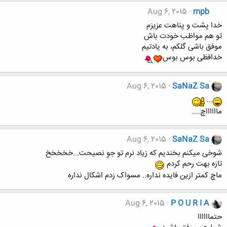
Aug 6, 2015
mpb
خدا پشت و پناهت عزیزم
تو هم مواظب خودت باش
موفق باشی گلکم، به یادتیم
خدافظی بوس بوس
Aug 6, 2015
SaNaZ Sa
...
مااااااچ....
Aug 6, 2015
SaNaZ Sa
شوخی میکنم بخندیم که زیاد نرم تو جوِ نصیحت...خخخخخ
تازه بهت رحم کردم
ماچ کمتر ازین فایده نداره.. مسواک زدم اشکال نداره
Aug 6, 2015
P O U R I A
حتماااااا