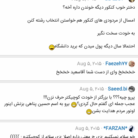
دختر خوب کنکور دیگه خوندن داره آخه؟
امسال از مردودی های کنکور هم خواستن انتخاب رشته کنن
به خودت سخت نگیر
احتمالا سال دیگه پول میدن که برید دانشگاه
Aug 5, 2015
Faezeh77
خخخخخ وای از دست شما آقاسعید خخخخ
Aug 5, 2015
Saeed.bi
پررو چیه؟؟؟ با بزرگتر از خودت کوچیکتر حرف نزن!!!
عجب جمله ای گفتم حال کردی؟
برو به اسم حسین پناهی بزنش اینور
اونور مردم هدایت بشن
Aug 5, 2015
*FARZAN*
خو سلام نمیکنیم :دی چ معنی داره اصلا :دی سلام از کوچیکتره : )))))