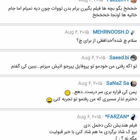
Aug 6, 2015
Faezeh77
خخخخ بگو بچه ها فیلم بگیرن برام بدن تووات چون دیه نمیام اما جام
خالیه ها اونجا خخخخخ
Aug 6, 2015
MEHRNOOSH.D
سلام.چ شده؟خدافظی از برای چ؟
Aug 6, 2015
Saeed.bi
تو اگه رفتی من خودمو تو پروفایل پیرجو اتیش میزنم...ببین کی گفتم
Aug 6, 2015
SaNaZ Sa
پس کی قراره بری سر درست..دهع..
دخترم نذار مسیری که من رفتمو تو تجربه کنی
Aug 6, 2015
*FARZAN*
فیلم هندیش نکن دخمل :دی
برو ک شاد برگردی ما هم شاد کنی با خبر قبولیت
مگه نه ؟ : )