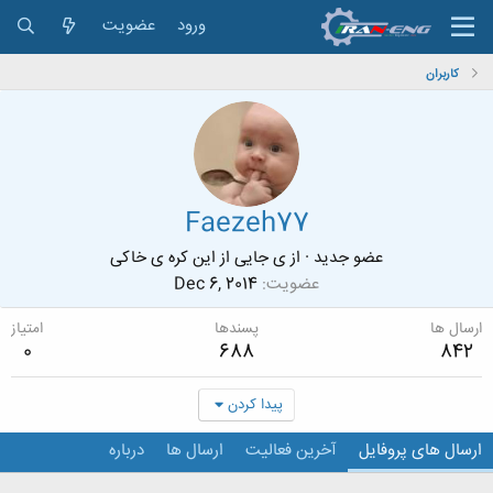
ورود
عضویت
کاربران
Faezeh77
عضو جدید
·
از
ی جایی از این کره ی خاکی
عضویت
Dec 6, 2014
ارسال ها
پسندها
امتیاز
0
688
842
پیدا کردن
ارسال های پروفایل
آخرین فعالیت
ارسال ها
درباره