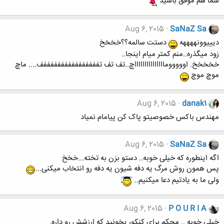
شما هم موفق باشید
Aug 6, 2015
SaNaZ Sa
دیییوونههههه
دستت سالمه؟؟خخخخ
زود میگذره..منم کمتر میام اینجا..
خخخخخ. اوووووماااااااااااااااچ..تف تف تففففففففففففففففف.... ماچ
موچ موچ
Aug 6, 2015
danak1
مهندس باکس خصوصیتو پاک کن پیامام نمیاد
Aug 6, 2015
SaNaZ Sa
اگه اینطوره که خیلی خوبه.. دستو بزن به تخته...خخخ
پس همون روش مرگ یه دفه شیون یه دفه رو انتخاب میکنی...
ولی ما به یادتیم دعا میکنیم..
Aug 6, 2015
P O U R I A
خیلی خوبه .. محکم برای کنکور بخونید که ارزشش رو داره.