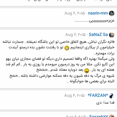
Aug 6, 2015
nasrin-mm
عزیزمییییییییییی..............
Aug 6, 2015
SaNaZ Sa
فائزه نگران نباش..هیچ اتفاق خاصی تو این باشگاه نمیفته.. جسارت نباشه
خیلیامون از بیکاری اینجاییم
تو با رفتنت نشون بده درستو آیندت
برات مهمتره..
ولی میگماا بهتره اگه واقعا تصمیم داری دیگه تو فضای مجازی نیای یهو
این کارو نکن. مثلا من یه روز درمیون میومدم یا روزی یه بار ..کم کم شد
هفته ای یه بار..
بعد دوباره معتاد شدم...خخخخ
شیوه ی مرگ یه دفه شیون یه دفه ممکنه عوارضی داشته باشه...خخخ
البته برای بعضی ها جوابگوئه ..
Aug 6, 2015
*FARZAN*
فدا مدا :دی