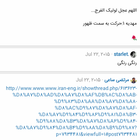
اللهم عجل لولیک الفرج...
مهديه 1:حركت به سمت ظهور
Jul 22, 2015
starlet.
رنگی رنگی
مرتضی ساعی
Jul 22, 2015
http://www.www.www.iran-eng.ir/showthread.php/613623-
%D8%A7%D8%AD%D8%A7%D8%AF%DB%8C%D8%AB-
%D9%83%D8%AA%D8%A7%D8%A8-
%D8%AC%D9%87%D8%A7%D8%AF-
%D8%A7%D9%84%D9%86%D9%81%D8%B3-
%D9%88%D8%B3%D8%A7%D8%A6%D9%84-
%D8%A7%D9%84%D8%B4%D9%8A%D8%B9%D9%87?
p=7934481&viewfull=1#post7934481