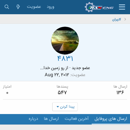
ورود
عضویت
کاربران
4831
عضو جدید
·
از
رو زمین خدا...
عضویت
Aug 22, 2012
ارسال ها
پسندها
امتیاز
0
547
136
پیدا کردن
ارسال های پروفایل
آخرین فعالیت
ارسال ها
درباره