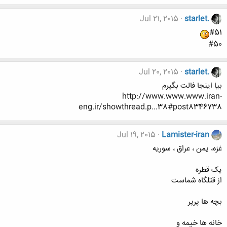
Jul 21, 2015
starlet.
#51
#50
Jul 20, 2015
starlet.
بیا اینجا فالت بگیرم
http://www.www.www.iran-
eng.ir/showthread.p...38#post8346738
Jul 19, 2015
Lamister-iran
غزه، يمن ، عراق ، سوريه
یک قطره
از قتلگاه شماست
بچه ها پرپر
خانه ها خیمه و