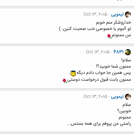
لیمویی
Oct 13, 2015
خداروشکر منم خوبم
تو آلبوم یا خصوصی خب صحبت کنین: )
من ممنونم
Oct 13, 2015
4831
سلام!
ممنون شما خوبید؟!
پس همین جا جواب دادم دیگه
ممنون بابت قبول درخواست دوستی
لیمویی
Oct 13, 2015
سلام
خوبین؟
ممنونم
راستی من پروفم برای همه بستس...