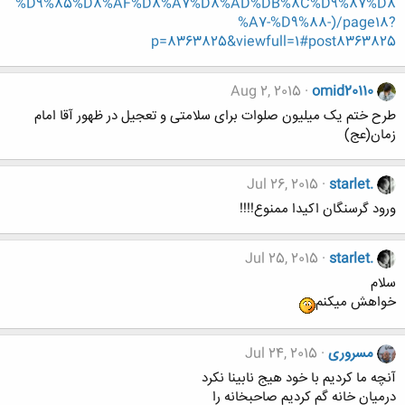
%D9%85%D8%AF%D8%A7%D8%AD%DB%8C%D9%87%D8
%A7-%D9%88-)/page18?
p=8363825&viewfull=1#post8363825
Aug 2, 2015
omid20110
طرح ختم یک میلیون صلوات برای سلامتی و تعجیل در ظهور آقا امام
زمان(عج)
Jul 26, 2015
starlet.
ورود گرسنگان اکیدا ممنوع!!!!
Jul 25, 2015
starlet.
سلام
خواهش میکنم
مسروری
Jul 24, 2015
آنچه ما کردیم با خود هیج نابینا نکرد
درمیان خانه گم کردیم صاحبخانه را