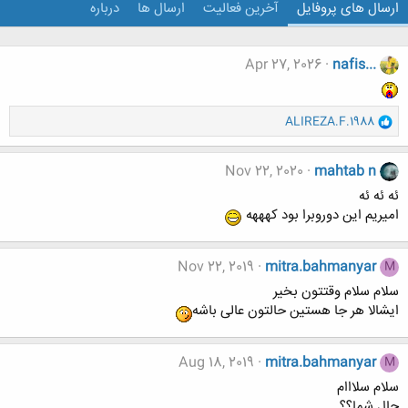
ارسال های پروفایل
آخرین فعالیت
ارسال ها
درباره
Apr 27, 2026
nafis...
و
ALIREZA.F.1988
ا
ک
ن
Nov 22, 2020
mahtab n
ش
ئه ئه ئه
ه
امیریم این دوروبرا بود کهههه
ا
:
Nov 22, 2019
mitra.bahmanyar
M
سلام سلام وقتتون بخیر
ایشالا هر جا هستین حالتون عالی باشه
Aug 18, 2019
mitra.bahmanyar
M
سلام سلااام
حال شما؟؟