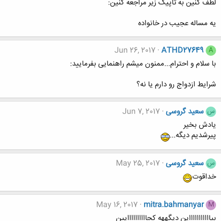
لطف کنین به تاپیک زیر مراجعه کنین:
یه مساله عجیب در خانواده
Jun 26, 2017
ATHD27649
A
با سلام و احترام...ممنون میشم راهنمایی بفرمایید:
شرایط ازدواج رو دارم یا نه؟
سعید گروسی
Jun 7, 2017
س
یادش بخیر
پیرشدیم دیگه...
سعید گروسی
May 25, 2017
س
خداقوت
May 16, 2017
mitra.bahmanyar
M
بیاااااااااااین دیگههه کجاااااااااایین