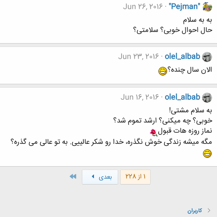
Jun 26, 2016
"Pejman"
به به سلام
حال احوال خوبی؟ سلامتی؟
Jun 23, 2016
olel_albab
الان سال چنده؟
Jun 16, 2016
olel_albab
به سلام مشتی!
خوبی؟ چه میکنی؟ ارشد تموم شد؟
نماز روزه هات قبول
مگه میشه زندگی خوش نگذره، خدا رو شکر عالییی. به تو عالی می گذره؟
آخر
1 از 228
بعدی
کاربران