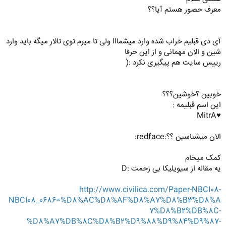
معرف حصور هستم آیا؟؟
آی دی قبلیم خراب شده وارد میشمااا ولی تا میرم توی تالار میگه باید وارد
شین و الان مهمانی و از این حرفا
رییس سایت هم پیگیری نکرد :(
خوبین ؟خوشین؟؟؟
این اسم قبلیمه :
♥MitrA
الان میشناسین ؟؟:redface:
کمک میخام
یه مقاله از سیویلیکا بی زحمت :D
http://www.civilica.com/Paper-NBCI08-
NBCI08_0686=%D8%AC%D8%AF%D8%A7%D8%B3%D8%A
7%D8%B2%DB%8C-
%D8%A7%DB%8C%D8%B2%D9%88%D9%84%D9%87-