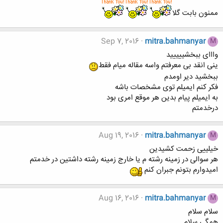
ممنون بابت گلا
Sep 7, 2016
mitra.bahmanyar
M
وااای ببخشییییید
ینی انقد بی معرفتم واسه مقاله میام فقط
ببخشید دیر اومدم
فکر کنم ایمیلم توی مشخصات باشه
به ایمیلم پیام بدین هر موقع امری بود
درخدمتم
Aug 19, 2016
mitra.bahmanyar
M
خیلییی زحمت کشیدین
هر سوالی در زمینه رشته م یا خارج زمینه رشته داشتین در خدمتم
امیدوارم بتونم جبران کنم
Aug 16, 2016
mitra.bahmanyar
M
سلام سلام
همگی سلام