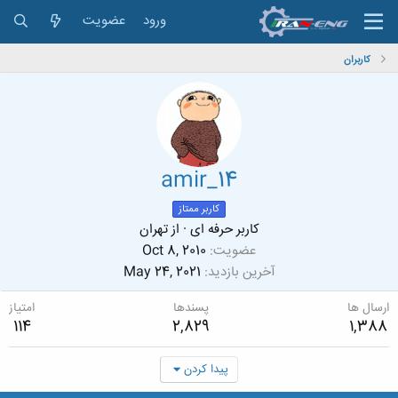
ورود
عضویت
کاربران
amir_14
کاربر ممتاز
کاربر حرفه ای
·
از
تهران
عضویت
Oct 8, 2010
آخرین بازدید
May 24, 2021
ارسال ها
پسندها
امتیاز
114
2,829
1,388
پیدا کردن