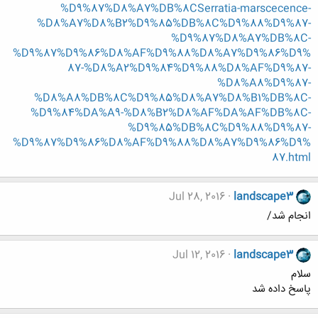
%D9%87%D8%A7%DB%8CSerratia-marscecence-
%D8%A7%D8%B2%D9%85%DB%8C%D9%88%D9%87-
%D9%87%D8%A7%DB%8C-
%D9%87%D9%86%D8%AF%D9%88%D8%A7%D9%86%D9%
87-%D8%A2%D9%84%D9%88%D8%AF%D9%87-
%D8%A8%D9%87-
%D8%A8%DB%8C%D9%85%D8%A7%D8%B1%DB%8C-
%D9%84%DA%A9-%D8%B2%D8%AF%DA%AF%DB%8C-
%D9%85%DB%8C%D9%88%D9%87-
%D9%87%D9%86%D8%AF%D9%88%D8%A7%D9%86%D9%
87.html
Jul 28, 2016
landscape3
انجام شد/
Jul 12, 2016
landscape3
سلام
پاسخ داده شد