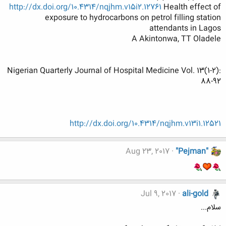
http://dx.doi.org/10.4314/nqjhm.v15i2.12761
Health effect of
exposure to hydrocarbons on petrol filling station
attendants in Lagos
A Akintonwa, TT Oladele
Nigerian Quarterly Journal of Hospital Medicine Vol. 13(1-2):
88-92
http://dx.doi.org/10.4314/nqjhm.v13i1.12521
Aug 23, 2017
"Pejman"
Jul 9, 2017
ali-gold
سلام...