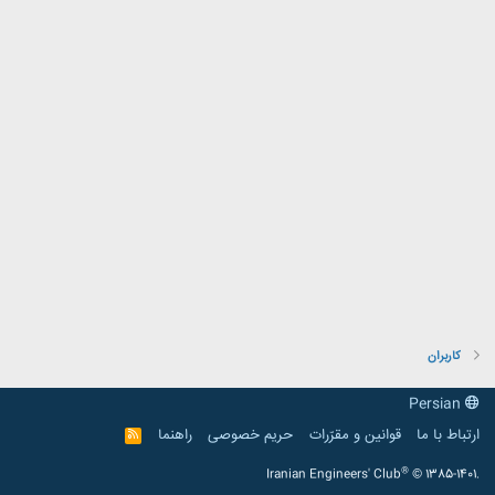
کاربران
Persian
ارتباط با ما
قوانین و مقرّرات
حریم خصوصی
راهنما
R
S
S
®
Iranian Engineers' Club
© 1385-1401.