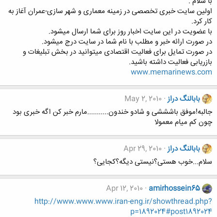
با سلام .
اولین سایت خبری تخصصی در زمینه معماری و شهر سازی-عمران آغاز به
کار کرد.
با عضویت در این سایت اخبار روز برای شما ارسال میشود.
در صورت ارائه خبر و مطلب با نام شما در سایت درج میشود.
در صورت تمایل برای فعالیت اقتصادی میتوانید در بخش تبلیغات و
بازریابی فعالیت داشته باشید.
www.memarinews.com
بابالنگ دراز
May 2, 2010
جالبه!موفق باشششی و شادو خندون...........مارم خبر کن اگه خبری بود
چون کم میام معمولا
بابالنگ دراز
Apr 29, 2010
سلام...خوب هستی؟نیستی دیگه؟کجایی؟
Apr 12, 2010
amirhossein65
http://www.www.www.iran-eng.ir/showthread.php?
p=1892024#post1892024