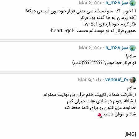
a_m68 سبز
Mar 6, 2010
ااا خوب اگه منو نمیشناسی یعنی فرناز خودمون نیستی دیگه!!
آخه پژمان یه جا گفته بود فرناز
فکر کردم خود فرنازی!! :w05:
همین فرناز که تو دوستاتم هست! :heart: :gol:
a_m68 سبز
Mar 6, 2010
سلام!
تو فرناز خودمونی؟؟؟؟؟؟؟؟؟؟(قلب)
Mar 5, 2010
venous_20
سلام
از شرکت شما در تاپیک ختم قرآن بی نهایت ممنونم
انشالله بتونم در شادی هات جبران کنم
خداوند عزیزانتون رو برای شما حفظ کنه
شاد و موفق باشید
[IMG]