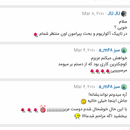
Mar 8, 2010
JU JU
سلام
خوبی ؟
در تاپیک آکواریوم و بحث پیرامون اون منتظر شمام
a_m68 سبز
Mar 6, 2010
خواهش میکنم عزیزم
کوچکترین کاری بود که از دستم بر میومد
مرسییییی
a_m68 سبز
Mar 6, 2010
آره میدونم نواندیشانه!
جاش اینجا خیلی خالیه
با این حال خوشحال شدم دوست عزیزززززززززززز
ببخشید اگه مزاحم شدماااا