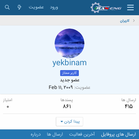
ورود
عضویت
کاربران
yekbinam
کاربر ممتاز
عضو جدید
عضویت
Feb 11, 2009
ارسال ها
پسندها
امتیاز
0
861
415
پیدا کردن
ارسال های پروفایل
آخرین فعالیت
ارسال ها
درباره