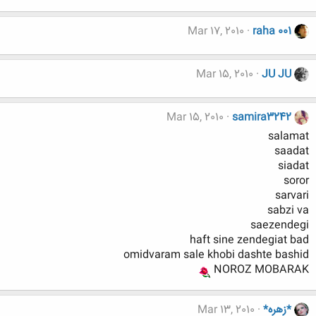
Mar 17, 2010
raha 001
Mar 15, 2010
JU JU
Mar 15, 2010
samira3242
salamat
saadat
siadat
soror
sarvari
sabzi va
saezendegi
haft sine zendegiat bad
omidvaram sale khobi dashte bashid
NOROZ MOBARAK
*زهره*
Mar 13, 2010