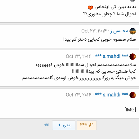
به به ببین کی اینجاس
احوال شما ؟ چطور مطوری؟؟
محـسن ز
Oct 23, 2014
سلام معصوم خوبی کجایی دختر کم پیدا
Oct 23, 2014
*** s.mahdi ***
سلاممممممممممممم احوال شماااااااااا خوفی کههههههه
کجا هستی حسابی کم پیدااااااااااااا
خوش میگذره روزگارررررررررررررر خوش اومدی گلممممممممممم
Oct 23, 2014
*** s.mahdi ***
[IMG]
آخر
1 از 245
بعدی