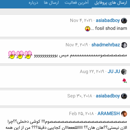
ارسال های پروفایل
آخرین فعالیت
ارسال ها
درباره
Nov 4, 2021
asiabadboy
fosil shod inam ...
Nov 4, 2019
shadmehrbaz
مصصصصصصوممممممممممممم میس یووووووووووو
Aug 22, 2019
JU JU
Sep 30, 2018
asiabadboy
Feb 25, 2018
ARAMESH
مصصصصصصصصصصصصصصصصصصصصوم!!! کوشی دخملی؟؟چرا
الان نیستی؟؟هان هان؟؟ اااالللعععااان کجاییی دقیقا؟؟؟ من از این همه