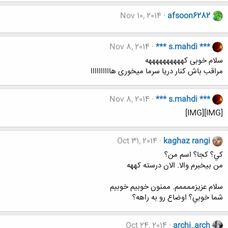
Nov 10, 2014
afsoon6282
Nov 8, 2014
*** s.mahdi ***
سلام خوبی کههههههههههه
مراقب باش کنار دریا سرما میخوری هاااااااااا
Nov 8, 2014
*** s.mahdi ***
[IMG][IMG]
Oct 31, 2014
kaghaz rangi
كي؟ كجا؟ اسم من؟
من بيخبرم والا. الان درسته كههه
سلام عزيزممممم. ممنون خوبيم خوبيم
شما خوبي؟ اوضاع رو به راهه؟
Oct 24, 2014
archi_arch