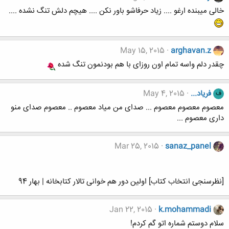
خالی میبنده ارغو .... زیاد حرفاشو باور نکن .... هیچم دلش تنگ نشده ....
May 15, 2015
arghavan.z
چقدر دلم واسه تمام اون روزای با هم بودنمون تنگ شده
فریاد...
May 4, 2015
ف
معصوم معصوم معصوم ... صدای من میاد معصوم .. معصوم صدای منو
داری معصوم ...
Mar 25, 2015
sanaz_panel
[نظرسنجی انتخاب کتاب] اولین دور هم خوانی تالار کتابخانه | بهار 94
Jan 22, 2015
k.mohammadi
سلام دوستم شماره اتو گم کردم!