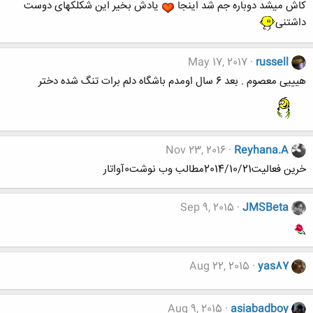
کاش میشد دوباره جم شد اینجا
یادش بخیر این شکلکهای دوست
داشتنی
May 17, 2017
russell
هیییی معصوم . بعد 6 سال اومدم باشگاه دلم برات تنگ شده دختر
Nov 23, 2016
Reyhana.A
خرين فعاليت2014/10/21مطالب وب نوشت0آواتار
Sep 9, 2015
JMSBeta
Aug 22, 2015
yas87
Aug 9, 2015
asiabadboy