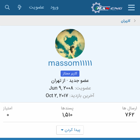
ورود
عضویت
کاربران
massom11111
کاربر ممتاز
عضو جدید
·
از
تهران
عضویت
Jun 9, 2008
آخرین بازدید
Oct 2, 2017
ارسال ها
پسندها
امتیاز
0
1,510
762
پیدا کردن