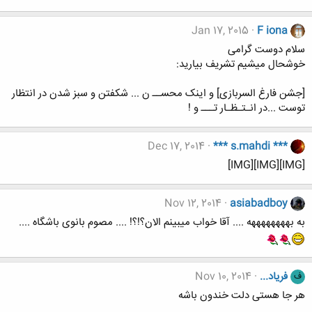
Jan 17, 2015
F iona
سلام دوست گرامی
خوشحال میشیم تشریف بیارید:
[جشن فارغ السربازی] و اینک محســ ن ... شکفتن و سبز شدن در انتظار
توست ...در انـتـظـار تـــ و !
Dec 17, 2014
*** s.mahdi ***
[IMG][IMG][IMG]
Nov 12, 2014
asiabadboy
به بههههههههه .... آقا خواب میبینم الان؟!؟! .... مصوم بانوی باشگاه ....
فریاد...
Nov 10, 2014
ف
هر جا هستی دلت خندون باشه