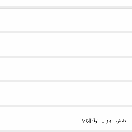
ایش ِ عزیز ... [ تولّد][IMG]