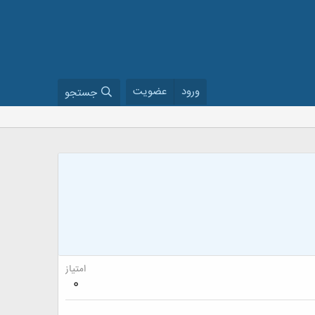
ورود
عضویت
جستجو
امتیاز
0