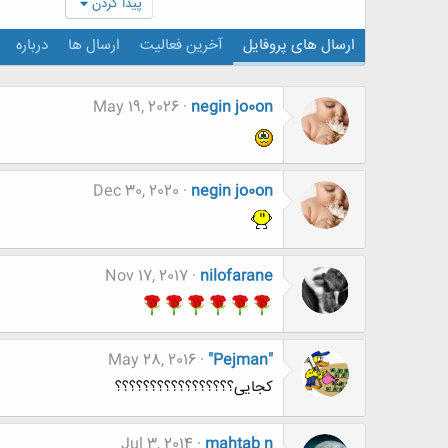
پیدا کردن
ارسال های پروفایل
آخرین فعالیت
ارسال ها
درباره
May 19, 2026
negin jo0on
Dec 30, 2020
negin jo0on
Nov 17, 2017
nilofarane
May 28, 2016
"Pejman"
کجایی؟؟؟؟؟؟؟؟؟؟؟؟؟؟؟؟؟
Jul 3, 2014
mahtab n