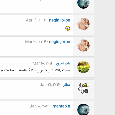
Apr 19, 2014
negin jo0on
Mar 21, 2014
negin jo0on
بانو امین
Mar 10, 2014
بحث :انتقاد از کاربران باشگاهامشب ساعت 8 نوبت منه تشریف بیارید
عطار
Jan 19, 2014
Jan 8, 2014
mahtab n