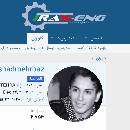
انجمن
جدیدترین‌ها
کاربران
بازدید کنندگان کنونی
جدیدترین ارسال های پروفایل
جستجو در ارس
کاربران
shadmehrbaz
کاربر ممتاز
عضو جدید
·
از
TEHRAN
عضویت
Dec 26, 2007
آخرین بازدید
r 22, 2020
ارسال ها
4,753