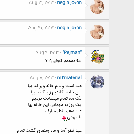
Aug 21, 2013
negin jo0on
Aug 20, 2013
negin jo0on
Aug 9, 2013
"Pejman"
سلاممممم کجایی؟!؟!
Aug 8, 2013
m4material
عید است و دلم خانه ویرانه، بیا
این خانه تکاندیم ز بیگانه، بیا
یک ماه تمام مهیمانت بودیم
یک روز به مهمانی این خانه بیا
عید سعید فطر مبارک
یا مهدی
عید فطر آمد و ماه رمضان گشت تمام