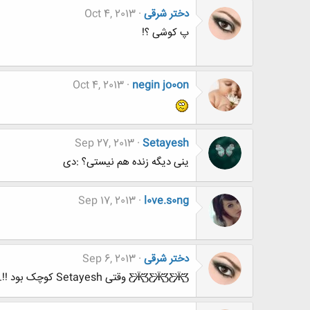
دختر شرقی
Oct 4, 2013
پ کوشی ؟!
Oct 4, 2013
negin jo0on
Sep 27, 2013
Setayesh
ینی دیگه زنده هم نیستی؟ :دی
Sep 17, 2013
l0ve.s0ng
دختر شرقی
Sep 6, 2013
Ƹ̵̡Ӝ̵̨̄ƷƸ̵̡Ӝ̵̨̄ƷƸ̵̡Ӝ̵̨̄Ʒ وقتی Setayesh کوچک بود !!.. :پی Ƹ̵̡Ӝ̵̨̄ƷƸ̵̡Ӝ̵̨̄ƷƸ̵̡Ӝ̵̨̄Ʒ