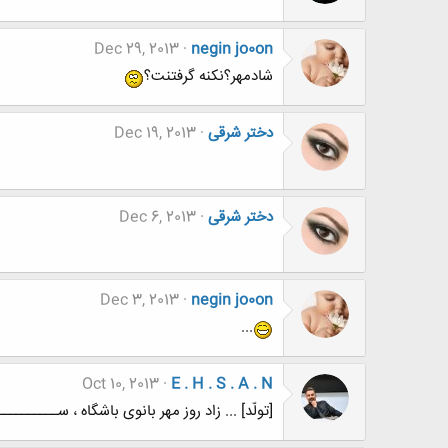
Dec 29, 2013
negin jo0on
شادمهر؟نکنه گرفتنت؟
دختر شرقی
Dec 19, 2013
دختر شرقی
Dec 6, 2013
Dec 3, 2013
negin jo0on
...
Oct 10, 2013
E . H . S . A . N
[تولّد] ... زاد روز مهر بانوی باشگاه ، ســـــــــــــت