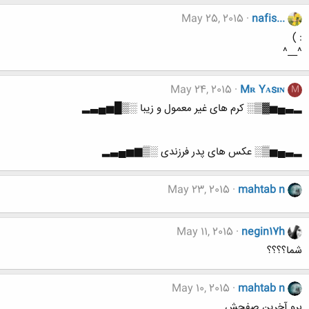
May 25, 2015
nafis...
: )
^__^
May 24, 2015
Mʀ Yᴀsɪɴ
M
▂▃▄▅▓▒░ کرم های غیر معمول و زیبا ░▒█▅▄▃▂
▂▃▄▅▒░ عکس های پدر فرزندی ░▒▆▅▄▃▂
May 23, 2015
mahtab n
May 11, 2015
negin17h
شما؟؟؟؟
May 10, 2015
mahtab n
برو آخرین صفحش