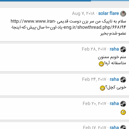
Aug 7, 2018
solar flare
سلام به تاپیک من سر بزن دوست قدیمی http://www.www.iran-
eng.ir/showthread.php/668194-یاد-اون-10-سال-پیش-که-اینجا-
عضو-شدم-بخیر
Feb 28, 2017
raha
منم خوبم ممنون
متاسفانه آره!
Feb 24, 2017
raha
خوبی کچل؟
Feb 20, 2017
raha
Feb 17, 2017
raha