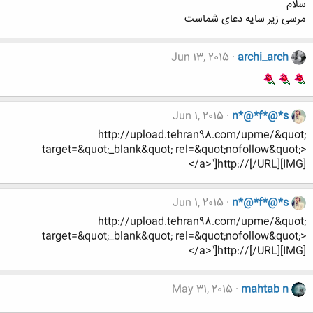
سلام
مرسی زیر سایه دعای شماست
Jun 13, 2015
archi_arch
Jun 1, 2015
n*@*f*@*s
http://upload.tehran98.com/upme/&quot;
target=&quot;_blank&quot; rel=&quot;nofollow&quot;>
</a>"]http://[/URL][IMG]
Jun 1, 2015
n*@*f*@*s
http://upload.tehran98.com/upme/&quot;
target=&quot;_blank&quot; rel=&quot;nofollow&quot;>
</a>"]http://[/URL][IMG]
May 31, 2015
mahtab n