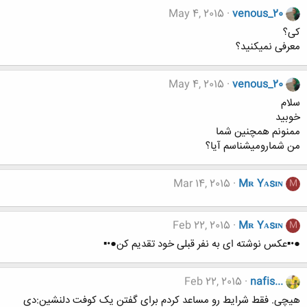
May 4, 2015
venous_20
کی؟
معرفی نمیکنید؟
May 4, 2015
venous_20
سلام
خوبید
ممنونم همچنین شما
من شمارومیشناسم آیا؟
Mar 14, 2015
Mʀ Yᴀsɪɴ
M
Feb 22, 2015
Mʀ Yᴀsɪɴ
M
●•▪عکس نوشته ای به نفر قبلی خود تقدیم کن●•▪
Feb 22, 2015
nafis...
هیچی. فقط شرایط رو مساعد کردم برای گفتن یک کوفت دلنشین:دی