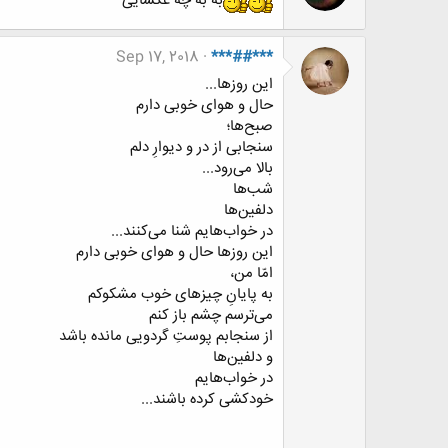
به به چه عکسایی
Sep 17, 2018
***##***
این روزها...
حال و هوای خوبی دارم
صبح‌ها؛
سنجابی از در و دیوارِ دلم
بالا می‌رود...
شب‌ها
دلفین‌ها
در خواب‌هایم شنا می‌کنند...
این روزها حال و هوای خوبی دارم
امّا من،
به پایانِ چیزهای خوب مشکوکم
می‌ترسم چشم باز کنم
از سنجابم پوستِ گردویی مانده باشد
و دلفین‌ها
در خواب‌هایم
خودکشی کرده باشند...