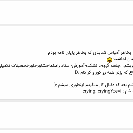
 بخاطر آمپاس شدیدی که بخاطر پایان نامه بودم
شدن نداشت
اریشم...جلسه گروه-دانشکده-آموزش-استاد راهنما-مشاور-داور-تحصیلات تکمیلی
ه بزنم همه رو کور و کر کنم :D
crying: