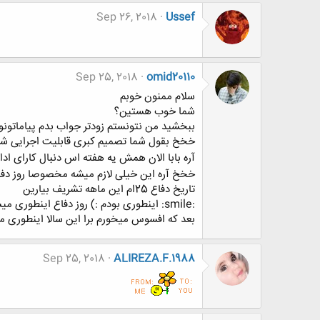
Sep 26, 2018
Ussef
Sep 25, 2018
omid20110
سلام ممنون خوبم
شما خوب هستین؟
ببخشید من نتونستم زودتر جواب بدم پیاماتونو
خخخ بقول شما تصمیم کبری قابلیت اجرایی 
آره بابا الان همش یه هفته اس دنبال کارای اد
خخخ آره این خیلی لازم میشه مخصوصا روز دفاع ک
تاریخ دفاع 25ام این ماهه تشریف بیارین
:smile: اینطوری بودم :) روز دفاع اینطوری میشم بعد که دنبال کار میگردم اینطوری میشم :(
بعد که افسوس میخورم برا این سالا اینطوری میشم :::crying2::evil
Sep 25, 2018
ALIREZA.F.1988