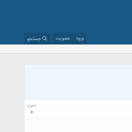
ورود
عضویت
جستجو
امتیاز
0