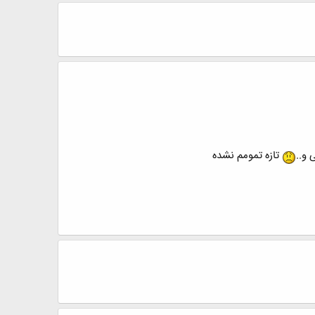
 و..
تازه تمومم نشده