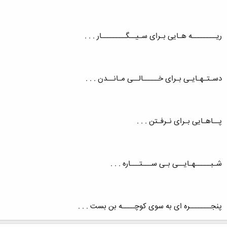
ریــــــــه هـایی بـرای سـیــگــــــــار . . .
دسـتـهـایـی بـرای خـــــالــی مـانــدن . . .
پــاهـایی بـرای نـرفـتن . . .
شـبـــــهـایــی بـی ســـتـــاره . . .
پنجـــــــره ای به سوی کوچــــه بن بست . . .