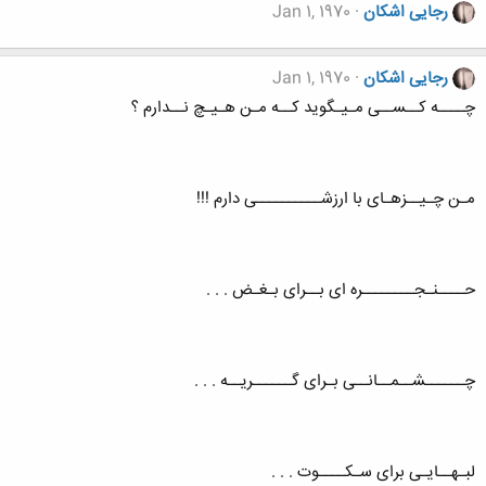
رجایی اشکان
Jan 1, 1970
رجایی اشکان
Jan 1, 1970
چــــه کــســی مـیـگوید کــه مـن هـیـچ نــدارم ؟
مـن چـیــزهـای با ارزشــــــــــی دارم !!!
حــــنـجــــــــره ای بــرای بـغـض . . .
چــــــشــمــانــی بـرای گــــــریــه . . .
لبـهــایـی برای سـکــــوت . . .