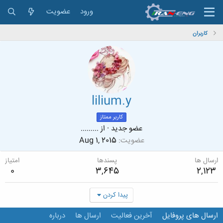
ورود
عضویت
کاربران
lilium.y
کاربر ممتاز
عضو جدید
·
از
.........
عضویت
Aug 1, 2015
ارسال ها
پسندها
امتیاز
0
3,645
2,123
پیدا کردن
ارسال های پروفایل
آخرین فعالیت
ارسال ها
درباره