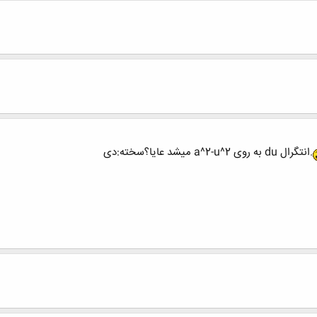
.انتگرال du به روی a^2-u^2 میشد عایا؟سخته:دی