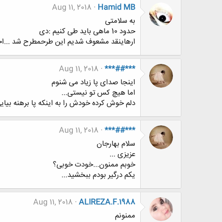
Aug 11, 2018
Hamid MB
به سلامتی
حدود 10 ماهی باید طی کنیم :دی
ارهاینقد مشعوف شدیم این طرحمطرح شد ...اخر بر
Aug 11, 2018
***##***
اینجا صدای پا زیاد می شنوم
اما هیچ کس تو نیستی...
دلم خوش کرده خودش را به اینکه پا برهنه بیای
Aug 11, 2018
***##***
سلام بهارجان
عزیزی ...
خوبم ممنون...خودت خوبی؟
یکم درگیر بودم ببخشید...
Aug 11, 2018
ALIREZA.F.1988
ممنونم