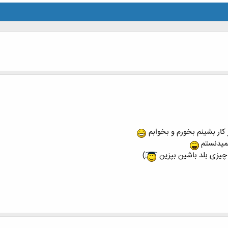
 کار بشینم بخورم و بخوابم
 نمیدنستم
 چیزی بلد باشین بپزین
)