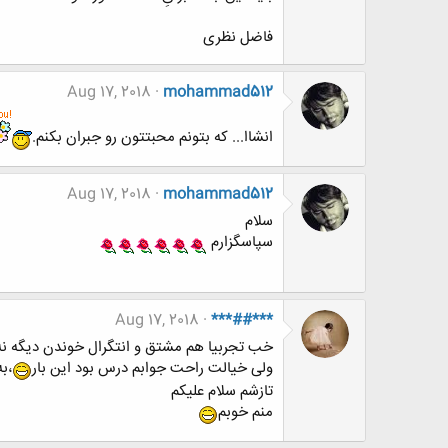
فاضل نظرى
Aug 17, 2018
mohammad512
انشاا... که بتونم محبتتون رو جبران بکنم.
Aug 17, 2018
mohammad512
سلام
سپاسگزارم
Aug 17, 2018
***##***
خب تجربیا هم مشتق و انتگرال خوندن دیگه نه؟
ولی خیالت راحت جوابم درس بود این بار
،ب
تازشم سلام علیکم
منم خوبم