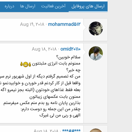
ارسال های پروفایل
آخرین فعالیت
ارسال ها
درباره
Aug 19, 2018
mohammad512
Aug 18, 2018
omid20110
سلاام خوبین؟
ممنونم بابت انرژی مثبتتون
چه خبر؟
من که تصمیم گرفتم دیگه از اول شهریور نرم سر
واقعا قبل از کار کردنم قدر خوردن و خوابیدنمو
بعله فقط غذاهای خودتون (البته بجز نیمرو اگه
ممنون بابت عکسهای زیباتون
بذارین پایان نامه رو بدم منم عکس میفرستم
چقدر من این جمله رو دوست دارم:
الهی و ربی من لی غیرک
Aug 18, 2018
***##***