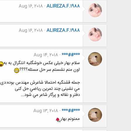
Aug 16, 2018
ALIREZA.F.1988
Aug 16, 2018
ALIREZA.F.1988
Aug 14, 2018
***##***
سلام بهار خیلی عکس خوشگلیه انتگرال به به
اون منم نشستم سر حل مسئله؟؟؟؟
جمله قشنگیه احتمالا شاعرش مهندس بوده:دی
مي نشينی چند تمرين رياضي حل كنی
دفتر و نقاله و پرگار شاعر مي شود...
Aug 13, 2018
***##***
ممنونم بهار