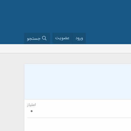
ورود
عضویت
جستجو
امتیاز
0