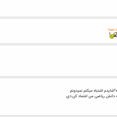
شایدم اشتباه میکنم نمیدونم.
ه دانش ریاضی من اعتماد کن:دی