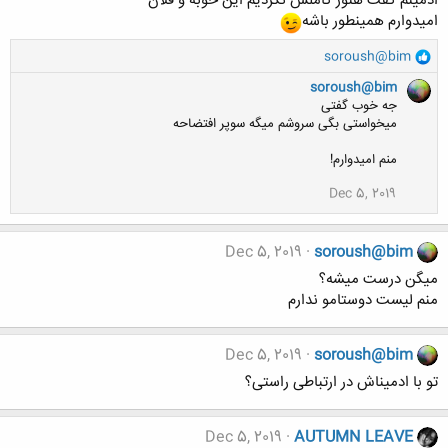
ادمینم گفت هنوز کاملش نکردیم این خوبه و فلان
امیدوارم همینطور باشه
و
soroush@bim
ا
soroush@bim
ک
جه خوب گفتی
ن
میخواستی بگی سروشم میگه سوپر افتضاحه
ش
ه
منم امیدوارم!
ا
:
Dec 5, 2019
Dec 5, 2019
soroush@bim
میگن درست میشه؟
منم لیست دوستامو ندارم
Dec 5, 2019
soroush@bim
تو با ادمیناش در ارتباطی راستی؟
Dec 5, 2019
AUTUMN LEAVE