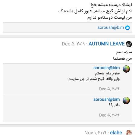
ایشالا درست میشه خخ
آدم اولش گیج میشه..هنوز کامل نشده ک
من لیست دوستامو ندارم
و
soroush@bim
ا
ک
ن
Dec 5, 2019
AUTUMN LEAVE
ش
سلامممم
ه
من هستما
ا
:
soroush@bim
سلام منم هستم
ولی واقعا گیج شدم از این سایت!
Dec 5, 2019
soroush@bim
رفتی؟؟
Dec 5, 2019
Nov 1, 2019
elahe .