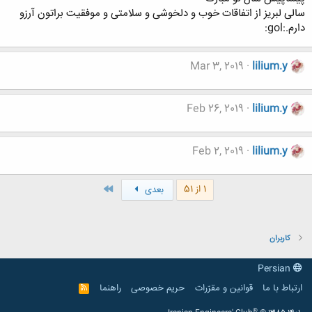
سالی لبریز از اتفاقات خوب و دلخوشی و سلامتی و موفقیت براتون آرزو
دارم.:gol:
Mar 3, 2019
lilium.y
Feb 26, 2019
lilium.y
Feb 2, 2019
lilium.y
آخر
1 از 51
بعدی
کاربران
Persian
ارتباط با ما
قوانین و مقرّرات
حریم خصوصی
راهنما
R
S
S
®