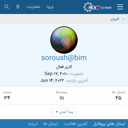
ورود
عضویت
کاربران
soroush@bim
کاربر فعال
عضویت
Sep 17, 2010
آخرین بازدید
Jun 14, 2022
ارسال ها
پسندها
امتیاز
34
111
45
پیدا کردن
ارسال های پروفایل
آخرین فعالیت
ارسال ها
درباره