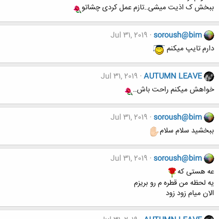
ببخش ک اذیت میشی..تازم عمل کردی چشاتو
Jul 31, 2019
soroush@bim
دارم تایپ میکنم
Jul 31, 2019
AUTUMN LEAVE
خواهش میکنم راحت باش..
Jul 31, 2019
soroush@bim
ببخشید سلام سلام
Jul 31, 2019
soroush@bim
عه هستی که
یه لحظه من قطره م رو بریزم
الان میام زود زود