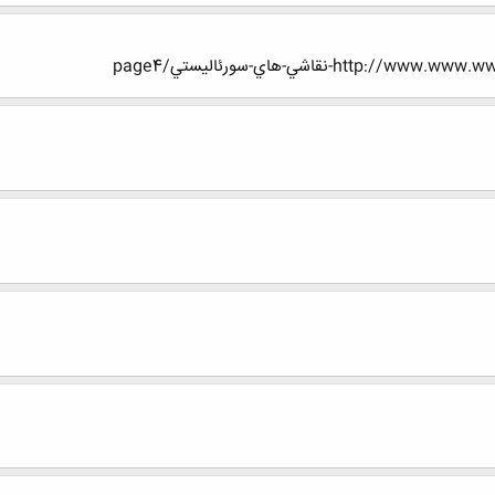
-نقاشي-هاي-سورئاليستي/page4