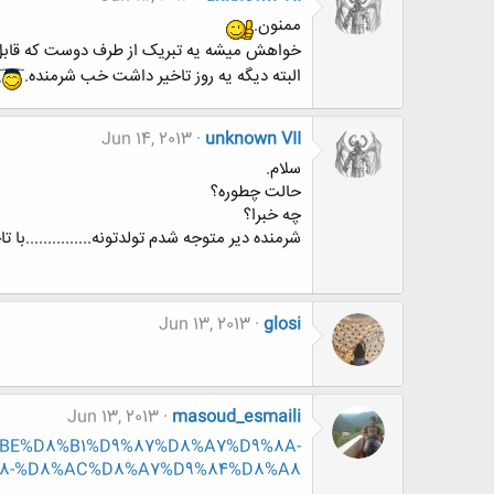
ممنون.
خواهش میشه یه تبریک از طرف دوست که قابل 
البته دیگه یه روز تاخیر داشت خب شرمنده.
Jun 14, 2013
unknown VII
سلام.
حالت چطوره؟
چه خبرا؟
شرمنده دیر متوجه شدم تولدتونه...............با ت
Jun 13, 2013
glosi
Jun 13, 2013
masoud_esmaili
D9%BE%D8%B1%D9%87%D8%A7%D9%8A-
8-%D8%AC%D8%A7%D9%84%D8%A8