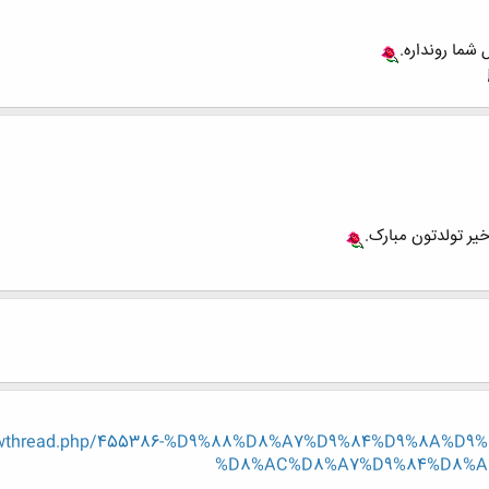
شما رونداره.
اخیر تولدتون مبارک.
r/showthread.php/455386-%D9%88%D8%A7%D9%84%D9%8A%
%D8%AC%D8%A7%D9%84%D8%A