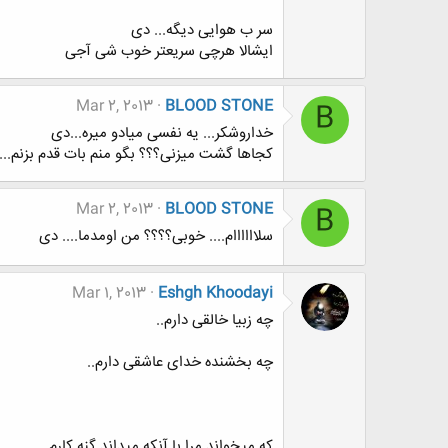
سر ب هوایی دیگه... دی
ایشالا هرچی سریعتر خوب شی آجی
Mar 2, 2013
BLOOD STONE
B
خداروشکر... یه نفسی میادو میره...دی
کجاها گشت میزنی؟؟؟ بگو منم بات قدم بزنم...
Mar 2, 2013
BLOOD STONE
B
سلاااااام.... خوبی؟؟؟؟ من اومدما.... دی
Mar 1, 2013
Eshgh Khoodayi
چه زبیا خالقی دارم..
چه بخشنده خدای عاشقی دارم..
که میخواند مرا با آنکه میداند گنه کارم..