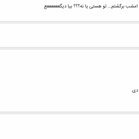
ودم امشب برگشتم... تو هستی یا نه؟؟؟ بیا دیگععععععع
 دی