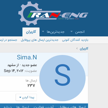
انجمن
جدیدترین‌ها
کاربران
بازدید کنندگان کنونی
جدیدترین ارسال های پروفایل
جستجو در ارس
کاربران
Sima.N
S
عضو جدید
·
از
مشهد
عضویت
Sep 14, 2012
ارسال ها
237
پیدا کردن
ارسال های پروفایل
آخرین فعالیت
ارسال ها
درباره