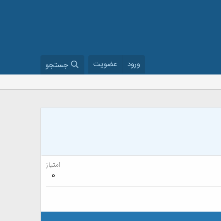
ورود
عضویت
جستجو
امتیاز
0