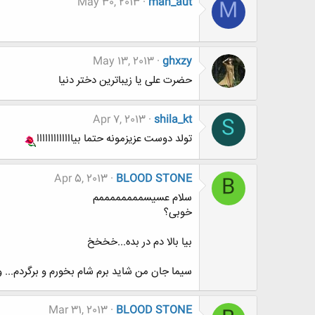
May 30, 2013
mah_aut
M
May 13, 2013
ghxzy
حضرت علی یا زیباترین دختر دنیا
Apr 7, 2013
shila_kt
S
تولد دوست عزیزمونه حتما بیااااااااااااا
Apr 5, 2013
BLOOD STONE
B
سلام عسیسممممممممم
خوبی؟
بیا بالا دم در بده...خخخخ
سیما جان من شاید برم شام بخورم و برگردم... و
Mar 31, 2013
BLOOD STONE