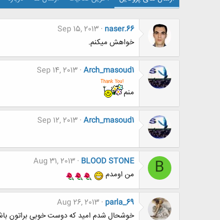
Sep 15, 2013
naser.66
خواهش میکنم.
Sep 14, 2013
Arch_masoud1
منم
Sep 12, 2013
Arch_masoud1
Aug 31, 2013
BLOOD STONE
B
من اومدم
Aug 26, 2013
parla_69
خوشحال شدم امید که دوست خوبی براتون باش