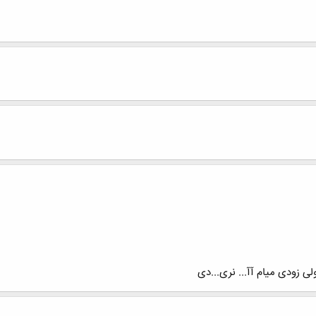
لی زودی میام آآ... نری...دی