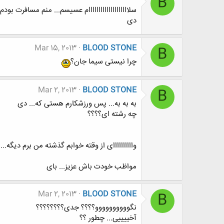
B
سلاااااااااااااااااااام عسیسم... منم مسافرت ب
دی
Mar 15, 2013
BLOOD STONE
B
چرا نیستی سیما جان؟
Mar 2, 2013
BLOOD STONE
B
به به به... پس ورزشکارم هستی که... دی
چه رشته ای؟؟؟؟
واااااااااای از وقته خوابم گذشته من برم دیگه...
مواظب خودت باش عزیز... بای
Mar 2, 2013
BLOOD STONE
B
نگوووووووووو؟؟؟؟ جدی؟؟؟؟؟؟؟؟
آخییییی... چطور ؟؟