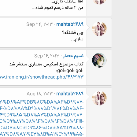
آها ...لطف داری...
من 2 ساله درسم تموم شده...
Sep 24, 2013
mahtab2689
چی قشنگه؟
سلام...
نسیم معمار
Sep 16, 2013
کتاب موضوع اسکیس معماری منتشر شد
:gol::gol::gol:
.iran-eng.ir/showthread.php/483173
Aug 18, 2013
mahtab2689
8%B2-%D8%AF%DB%8C%DA%AF%D9%87-
F-%D8%AA%D9%88%D9%84%D8%AF-
4%D9%85-%D8%A7%DA%AF%D9%87-
%D9%87%D8%9F%D8%9F%D8%9F!!!-
%DB%8C%D9%86-%D8%AA%D9%88-
7%D8%A7-%E3%8B%A1%E2%99%A5-