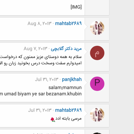
[IMG]
Aug 8, 2013
mahtab2689
مرید دکتر گلابچی
Aug 7, 2013
م
سلام به همه دوستای عزیز ممنون که درخواست 
امیدوارم سفت وسخت درس بخونید زبان رو الا
Jul 31, 2013
panjkhah
P
salam;mamnun
am umad biyam ye sar bezanam.khubin?
Jul 31, 2013
mahtab2689
مرسی بابته ادد