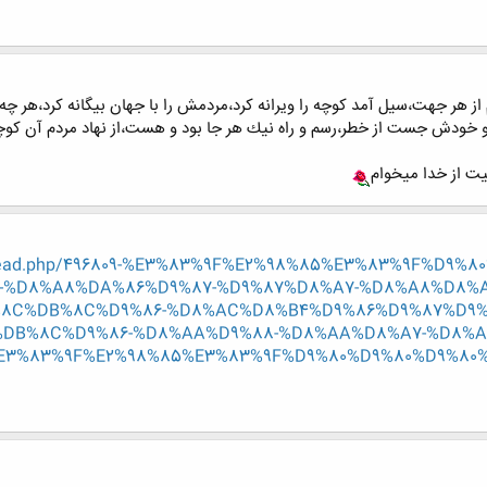
از هر جهت،سيل آمد كوچه را ويرانه كرد،مردمش را با جهان بيگانه كرد،هر چ
و خودش جست از خطر،رسم و راه نيك هر جا بود و هست،از نهاد مردم آن كوچ
یت از خدا میخوام
wthread.php/496809-%E3%83%9F%E2%98%85%E3%83%9F%D9
0-%D8%A8%DA%86%D9%87-%D9%87%D8%A7-%D8%A8%D8%
C%DB%8C%D9%86-%D8%AC%D8%B4%D9%86%D9%87%D9%
B%8C%D9%86-%D8%AA%D9%88-%D8%AA%D8%A7-%D8%A
%E3%83%9F%E2%98%85%E3%83%9F%D9%80%D9%80%D9%80%