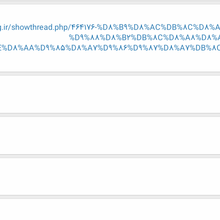
eng.ir/showthread.php/464176-%D8%B9%D8%AC%DB%8C%D
%D9%88%D8%B2%DB%8C%D8%A8%D8%A
%D8%AA%D9%85%D8%A7%D9%86%D9%87%D8%A7%DB%8C