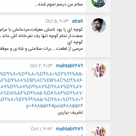
سلام من درسم تموم شده...
Oct 5, 2013
atrali
كوچه اي را بود نامش معرفت،مردمانش با مرام 
صفت،از تمام كوچه تنها يك نفر،خانه اش ماند 
كوچه اي
مرسی از لطفت....برات سلامتی و شادی و موفق
Oct 2, 2013
mahtab2689
%80%D9%80%D9%80%D9%80%E2%99%A5-
AF%D9%88%DB%8C%DB%8C%D9%86-
87%D9%87%D9%87%D9%87%D9%87-
8%DA%AF%D9%85-%DA%86%D9%87-
D9%80%E2%99%A5-%D9%80%D9%80?
p=6885526#post6885526
تشریف بیارین
Oct 1, 2013
mahtab2689