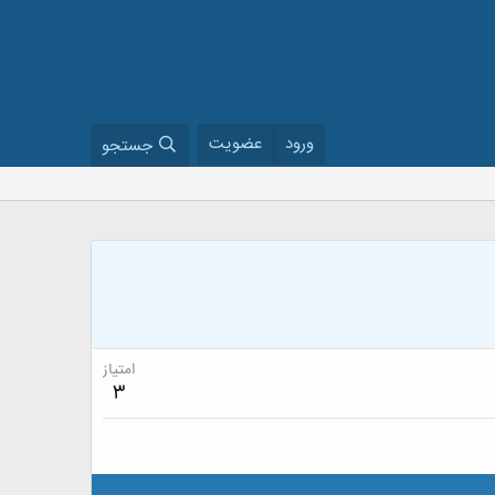
ورود
عضویت
جستجو
امتیاز
3