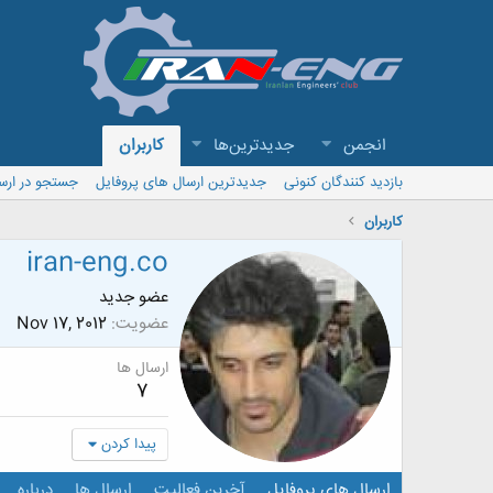
انجمن
جدیدترین‌ها
کاربران
بازدید کنندگان کنونی
جدیدترین ارسال های پروفایل
جستجو در ارس
کاربران
iran-eng.co
عضو جدید
عضویت
Nov 17, 2012
ارسال ها
7
پیدا کردن
ارسال های پروفایل
آخرین فعالیت
ارسال ها
درباره