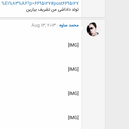
%E1%83%A6?p=6695127#post6695127
تولد داداشی من تشریف بیارین
محمد ساوه
Aug 13, 2013
[IMG]
[IMG]
[IMG]
[IMG]