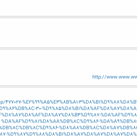
http://www.www.www
ead.php/477027-%E2%99%A5%E3%8B%A1-3%D8%B1%D9%88%D
D9%86%DB%8C-30-%D9%85%D8%B1%D8%AF%D8%A7%D8%A
F%D8%A7%D8%AF%D8%A7%D8%B4%D9%87-%DA%AF%D9%8
%DA%AF%D9%81%D8%AA%DB%8C%D9%86-%DA%A9%DB%8C
%DB%8C%DB%8C%D9%86-%D8%A8%DB%8C%D8%A7%DB%8C
7-%D9%87%D9%88%D8%B1%D8%A7%D8%A7%D8%A7%D8%A