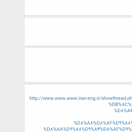
http://www.www.www.iran-eng.ir/showthr
%DB%8C%
%D8%A
%D8%A8%D8%AF%D9%88
%D8%AA%D9%88%D9%84%D8%AF%D9%8