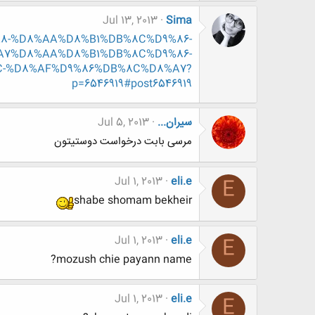
Jul 13, 2013
Sima
8%A8-%D8%AA%D8%B1%DB%8C%D9%86-
7%D8%AA%D8%B1%DB%8C%D9%86-
-%D8%AF%D9%86%DB%8C%D8%A7?
p=6546919#post6546919
سیران...
Jul 5, 2013
مرسی بابت درخواست دوستیتون
Jul 1, 2013
eli.e
E
shabe shomam bekheir
Jul 1, 2013
eli.e
E
mozush chie payann name?
Jul 1, 2013
eli.e
E