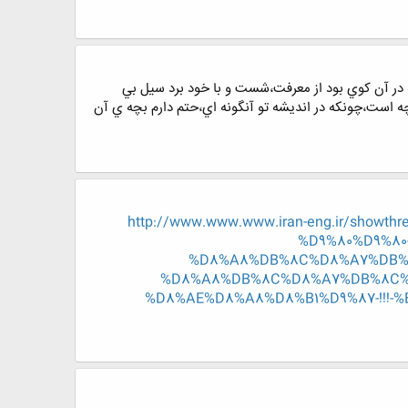
ه در آن كوي بود از معرفت،شست و با خود برد سيل بي
ه است،چونكه در انديشه تو آنگونه اي،حتم دارم بچه ي آن
http://www.www.www.iran-eng.ir/sho
%D9%80%D9%8
%D8%A8%DB%8C%D8%A7%DB%8
%D8%A8%DB%8C%D8%A7%DB%8C%D
%D8%AE%D8%A8%D8%B1%D9%87-!!!-