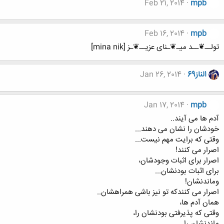
Feb 21, 2014
mpb
Feb 16, 2014
mpb
تولــ❦ــد میـ❦ـنای عزیــ❦ـز [mina nik]
الناز69
Jan 26, 2014
Jan 17, 2014
mpb
آدم ها می آیند..
خودشان را نشان می دهند...
وقتی که برایت مهم نیست...
اصرار می کنند!
اصرار برای اثبات وجودشان،
برای اثبات بودنشان...
وماندنشان!
اصرار می کنندکه تو نیز باشی همراهشان..
همان آدم ها،
وقتی که پذیرفتی بودنشان را،
ماندنشان را...