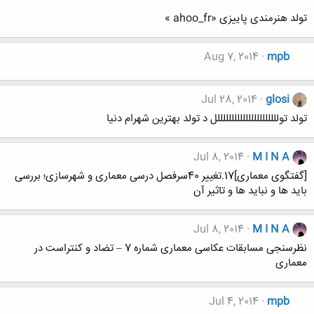
تولد هنرمندی پاییزی «ahoo_fr »
Aug 7, 2014
mpb
Jul 28, 2014
glosi
تولد توللللللللللللللللللللللل د تولد بهترین شهرام دنیا
Jul 8, 2014
M I N A
[گفتگوی معماری]17.تغییر 40سرفصل درسی معماری و شهرسازی؛ بررسی
باید ها و نباید ها و تاثیر آن
Jul 8, 2014
M I N A
نظرسنجی مسابقات عکاسی معماری شماره 7 – تضاد و کنتراست در
معماری
Jul 4, 2014
mpb