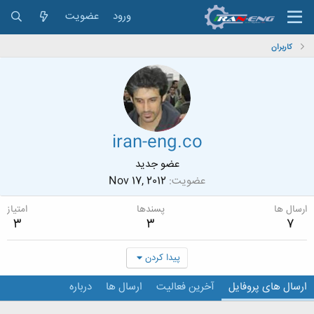
ورود
عضویت
کاربران
iran-eng.co
عضو جدید
عضویت
Nov 17, 2012
ارسال ها
پسندها
امتیاز
3
3
7
پیدا کردن
ارسال های پروفایل
آخرین فعالیت
ارسال ها
درباره