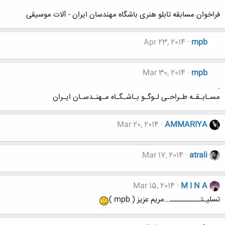
فراخوان مسابقه تابلو هنری باشگاه مهندسان ایران - آلات موسیقی
Apr 23, 2014
mpb
Mar 30, 2014
mpb
.
مسـابـقـه طـراحـی لـوگـو بـاشـگـاه مـهنـدسـان ایـران
Mar 20, 2014
AMMARIYA
Mar 17, 2014
atrali
Mar 15, 2014
M I N A
تسلیـتــــــــــ...مریم عزیز ( mpb )