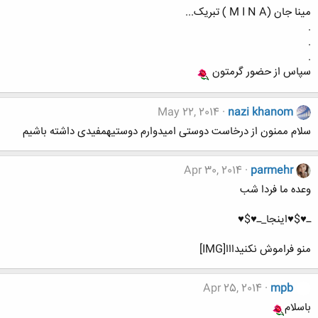
مینا جان (M I N A ) تبریک...
.
.
.
سپاس از حضور گرمتون
May 22, 2014
nazi khanom
سلام ممنون از درخاست دوستی امیدوارم دوستیهمفیدی داشته باشیم
Apr 30, 2014
parmehr
وعده ما فردا شب
ـ♥$♥اینجا_ـ♥$♥
منو فراموش نکنیدااا[IMG]
Apr 25, 2014
mpb
باسلام