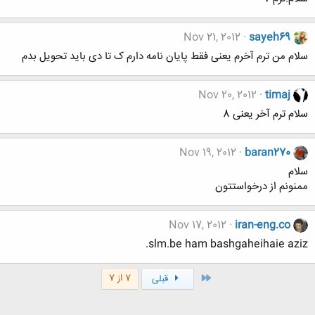
Nov 21, 2012
sayeh69
سلام من ترم آخرم یعنی فقط پایان نامه دارم ک تا دی باید تحویل بدم
Nov 20, 2012
timaj
سلام ترم آخر یعنی 8
Nov 19, 2012
baran270
سلام
ممنونم از درخواستتون
Nov 17, 2012
iran-eng.co
slm.be ham bashgaheihaie aziz.
اول
7 از 7
قبلی