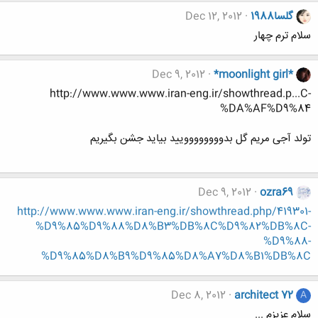
گلسا1988
Dec 12, 2012
سلام ترم چهار
Dec 9, 2012
*moonlight girl*
http://www.www.www.iran-eng.ir/showthread.p...C-
%DA%AF%D9%84
تولد آجی مریم گل بدوووووووویید بیاید جشن بگیریم
Dec 9, 2012
ozra69
http://www.www.www.iran-eng.ir/showthread.php/419301-
%D9%85%D9%88%D8%B3%DB%8C%D9%82%DB%8C-
%D9%88-
%D9%85%D8%B9%D9%85%D8%A7%D8%B1%DB%8C
Dec 8, 2012
architect 72
A
سلام عزیزم ...