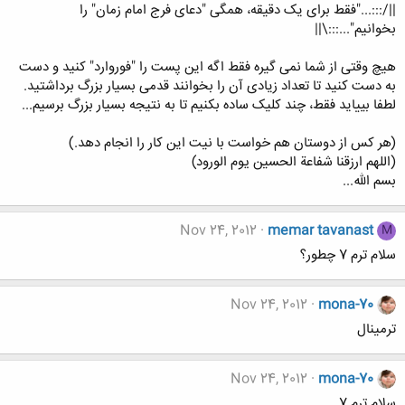
||/:::..."فقط برای یک دقیقه، همگی "دعای فرج امام زمان" را
بخوانیم"...:::\||
هیچ وقتی از شما نمی گیره فقط اگه این پست را "فوروارد" کنید و دست
به دست کنید تا تعداد زیادی آن را بخوانند قدمی بسیار بزرگ برداشتید.
لطفا بییاید فقط، چند کلیک ساده بکنیم تا به نتیجه بسیار بزرگ برسیم...
(هر کس از دوستان هم خواست با نیت این کار را انجام دهد.)
(اللهم ارزقنا شفاعة الحسين يوم الورود)
بسم الله...
Nov 24, 2012
memar tavanast
M
سلام ترم 7 چطور؟
Nov 24, 2012
mona-70
ترمینال
Nov 24, 2012
mona-70
سلام.ترم 7