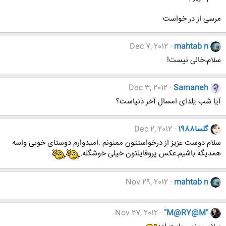
مرسی از در خواست
Dec 7, 2012
mahtab n
سلام،خالی نیست!
Dec 3, 2012
Samaneh
آیا شب یلدای امسال آخر دنیاست؟
گلسا1988
Dec 2, 2012
سلام دوست عزیز از درخواستتون ممنونم .امیدوارم دوستای خوبی واسه
همدیگه باشیم.عکس پروفایلتون خیلی خوشگله.
Nov 29, 2012
mahtab n
Nov 27, 2012
"M@RY@M"