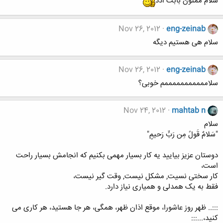
سلام ممنون بابت ادد
Nov 26, 2012
eng-zeinab
سلام هی هستیم دیگه
Nov 26, 2012
eng-zeinab
سلامممممممممممم خوبی؟
Nov 24, 2012
mahtab n
سلام
"سَلامٌ قَولً مِن رَبٍّ رَحيمٍ"
دوستان عزیز بیایید یه کار بسیار مهمی بکنیم که انجامش بسیار راحت
است،
کار سختی نسیت, مشکل نیست, وقت گیر نیست،
فقط به یک همدلی و همیاری نیاز دارد.
:::.. ظهر روز عاشورا، موقع اذان ظهر، همگی، هر جا هستید، هر کاری می
کنید،...:::