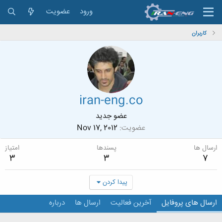
ورود
عضویت
کاربران
iran-eng.co
عضو جدید
عضویت
Nov 17, 2012
ارسال ها
پسندها
امتیاز
3
3
7
پیدا کردن
ارسال های پروفایل
آخرین فعالیت
ارسال ها
درباره