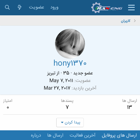
ورود
عضویت
کاربران
hony1370
عضو جدید
·
35
·
از
تبريز
عضویت
May 7, 2011
آخرین بازدید
Mar 27, 2017
ارسال ها
پسندها
امتیاز
0
7
13
پیدا کردن
ارسال های پروفایل
آخرین فعالیت
ارسال ها
درباره