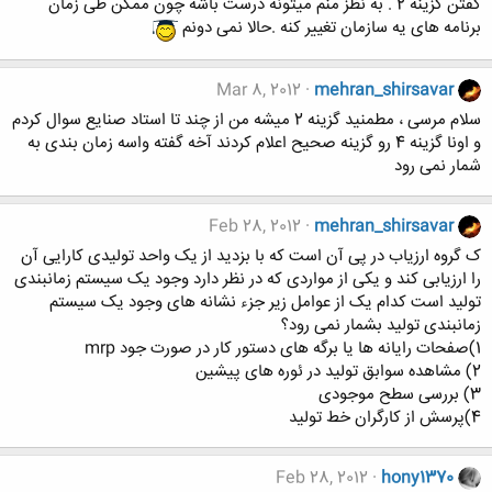
گفتن گزینه 2 . به نظز منم میتونه درست باشه چون ممکن طی زمان
برنامه های یه سازمان تغییر کنه .حالا نمی دونم
Mar 8, 2012
mehran_shirsavar
سلام مرسی ، مطمنید گزینه 2 میشه من از چند تا استاد صنایع سوال کردم
و اونا گزینه 4 رو گزینه صحیح اعلام کردند آخه گفته واسه زمان بندی به
شمار نمی رود
Feb 28, 2012
mehran_shirsavar
ک گروه ارزیاب در پی آن است که با بزدید از یک واحد تولیدی کارایی آن
را ارزیابی کند و یکی از مواردی که در نظر دارد وجود یک سیستم زمانبندی
تولید است کدام یک از عوامل زیر جزء نشانه های وجود یک سیستم
زمانبندی تولید بشمار نمی رود؟
1)صفحات رایانه ها یا برگه های دستور کار در صورت جود mrp
2) مشاهده سوابق تولید در ئوره های پیشین
3) بررسی سطح موجودی
4)پرسش از کارگران خط تولید
Feb 28, 2012
hony1370