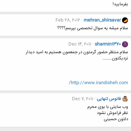
بفرمایید!
Feb 28, 2012
mehran_shirsavar
سلام میشه یه سوال تخصصی بپرسم؟؟؟؟
Dec 14, 2011
sharmin1370
S
سلام.منتظر حضور گرمتون در جمعمون هستیم.به امید دیدار
نزدیکتون........
http://www.irandisheh.com/
فانوس تنهایی
Dec 7, 2011
وب سایتی با بوی محرم
نظر فراموش نشود
دلتون حسینی