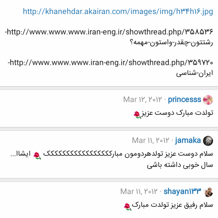
http://khanehdar.akairan.com/images/img/h34h16.jpg
http://www.www.www.iran-eng.ir/showthread.php/358536-
رشتتون-چقدر-واستون-مهمه؟
http://www.www.www.iran-eng.ir/showthread.php/359720-
ایران-شناسی
Mar 12, 2012
princesss
تولدت مبارک دوست عزیز
Mar 11, 2012
jamaka
سلام دوست عزیز تولدهردومون مبارککککککککککککککککک
ایشاا...
سال خوبی داشته باشی
Mar 11, 2012
shayan133
سلام رفیق عزیز تولدت مبارک