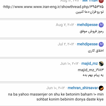
Aug 12, 2012
Mʀ Yᴀsɪɴ
M
http://www.www.www.iran-eng.ir/showthread.php/395375-
تو-رو-قران-دعا-کنیین
Aug 7, 2012
mehdipesse
M
رموز فروش موفق
Jul 2, 2012
mehdipesse
M
اخلاق کاری
Jun 10, 2012
majid_mz
majid_mz_1983
یه پیام بهم بده
Jun 10, 2012
mehran_shirsavar
na ba yahoo massenjer on shu ke betonim baham 10 min
sohbat konim bebinim donya daste kiye