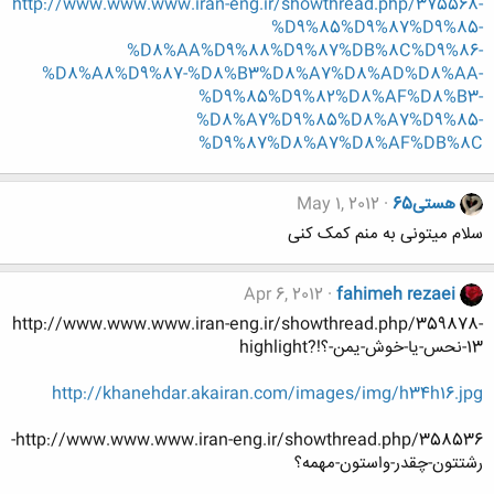
http://www.www.www.iran-eng.ir/showthread.php/375568-
%D9%85%D9%87%D9%85-
%D8%AA%D9%88%D9%87%DB%8C%D9%86-
%D8%A8%D9%87-%D8%B3%D8%A7%D8%AD%D8%AA-
%D9%85%D9%82%D8%AF%D8%B3-
%D8%A7%D9%85%D8%A7%D9%85-
%D9%87%D8%A7%D8%AF%DB%8C
هستی65
May 1, 2012
سلام میتونی به منم کمک کنی
Apr 6, 2012
fahimeh rezaei
http://www.www.www.iran-eng.ir/showthread.php/359878-
13-نحس-یا-خوش-یمن-؟!?highlight
http://khanehdar.akairan.com/images/img/h34h16.jpg
http://www.www.www.iran-eng.ir/showthread.php/358536-
رشتتون-چقدر-واستون-مهمه؟