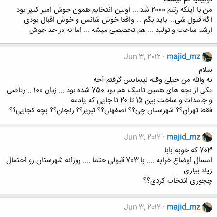
من با اینکه رتبم 2000 شد ... اولین انتخابم همون جوش امیر کبیر بود
اگه قبول شی... باید بگم ... واقعا خوش شانس و خوش اقبال بودی
ارشد ساخت و تولید ... هم تخصصی میشه ... اما نه در حد جوش
Jun 3, 2012
majid_mz
سلام
نه والله من خیلی وقته لیسانس گرفتم آخه
یکی از بچه های همین تاپیک هم بود 750 شده بود ... زبان 100 .. ریاضی
و جامدات و ساخت بین 15 تا 20 تا جایی که یادمه
فقط تهران؟؟ شهزستان چی؟؟ اصفهان؟؟ تبریز؟؟ زنجان؟؟ بچه کجایی؟؟
Jun 3, 2012
majid_mz
703 که خوبه بابا
امسال اوضاع خرابه .... با 703 قبولی حتما .... روزانه شهرستان رو احتمال
زیاد بیاری
چجوری انتخاب کردی؟؟
Jun 3, 2012
majid_mz