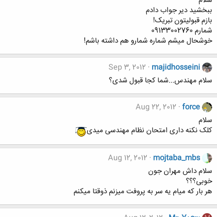
سلام
ببخشید دیر جواب دادم
بازم قبولیتون تبریک!
شمارم 09133002760
خوشحال میشم شماره شمارو هم داشته باشم!
Sep 3, 2012
majidhosseini
سلام مهندس...شما کجا قبول شدی؟
Aug 22, 2012
force
سلام
کلک نکنه داری امتحان نظام مهندسی میدی
Aug 12, 2012
mojtaba_mbs
سلام داش مهران جون
خوبی؟؟؟
هر بار که میام یه سر به پروفت میزنم ذوقتا میکنم