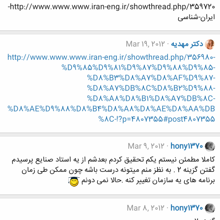
http://www.www.www.iran-eng.ir/showthread.php/359720-
ایران-شناسی
دکتر مهدیه
Mar 19, 2012
http://www.www.www.iran-eng.ir/showthread.php/356980-
%D9%85%D9%81%D9%87%D9%88%D9%85-
%D8%B3%D8%A7%D8%AF%D9%87-
%D8%A7%DB%8C%D8%B2%D9%88-
%D8%A8%D8%B1%D8%A7%DB%8C-
%D8%AE%D9%88%D8%B4%D8%A8%D8%AE%D8%AA%DB
%8C-!?p=4807355#post4807355
Mar 9, 2012
hony1370
کاملا مطمئن نیستم یکم تحقیق کردم بعدشم از یه استاد صنایع پرسیدم
گفتن گزینه 2 . به نظز منم میتونه درست باشه چون ممکن طی زمان
برنامه های یه سازمان تغییر کنه .حالا نمی دونم
Mar 8, 2012
hony1370