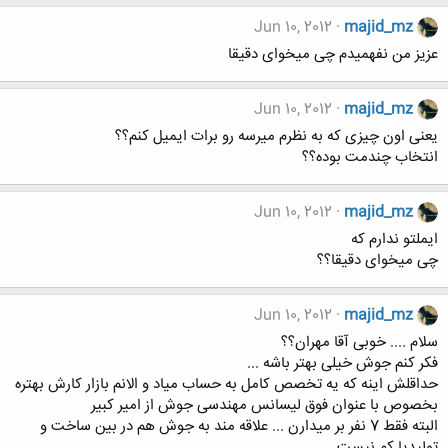
Jun 10, 2012
majid_mz
عزیز من نفهمیدم چی میخوای دقیقا
Jun 10, 2012
majid_mz
یعنی اون چیزی که به نظرم میرسه رو برات ایمیل کنم؟؟
انتخاب چندمت بوده؟؟
Jun 10, 2012
majid_mz
ایملتو ندارم که
چی میخوای دقیقا؟؟
Jun 10, 2012
majid_mz
سلام .... خوبی آقا مهران؟؟
فکر کنم جوش خیلی بهتر باشه ...
حداقلش اینه که یه تخصص کامل به حساب میاد و الانم بازار کارش بهتره
بخصوص با عنوان فوق لیسانس مهندسی جوش از امیر کبیر
البته فقط 7 نفر بر میدارن ... علاقه مند به جوش هم در بین ساخت و
تولیدیا کم نیست