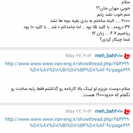
سلام
خوبی مهران جان؟؟
منم خوب نشد رتبم
2000 .... البته ساختم به بدی بقیه بچه ها نشد
32 درومد.. با کلید 15 بود .. اما جامداتم 0 شد .. با کلید 10 بود
ریاضیم 6.7 ... زبان 12
شما چیکار کردی؟
May 27, 2012
meh_bah2010
http://www.www.www.iran-eng.ir/showthread.php/254699-
%D8%A7%D8%B1%D8%B4%D8%AF-91/page699
سلام دوست عزیزم تو لینک بالا کارنامه رو گذاشتم فقط رتبه ساخت رو
نگفتم که حدود1900 هست..
May 27, 2012
meh_bah2010
http://www.www.www.iran-eng.ir/showthread.php/254699-
%D8%A7%D8%B1%D8%B4%D8%AF-91/page699