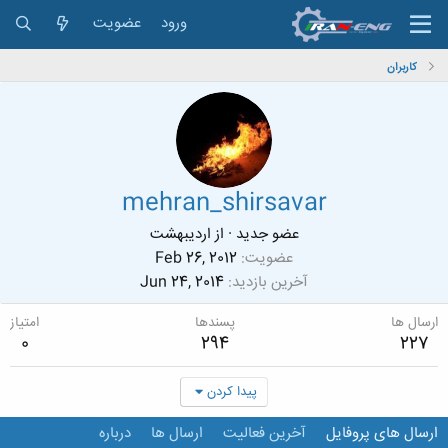
ورود
عضویت
کاربران
mehran_shirsavar
عضو جدید
·
از
اردیبهشت
عضویت
Feb 26, 2012
آخرین بازدید
Jun 24, 2014
ارسال ها
پسندها
امتیاز
0
294
227
پیدا کردن
ارسال های پروفایل
آخرین فعالیت
ارسال ها
درباره