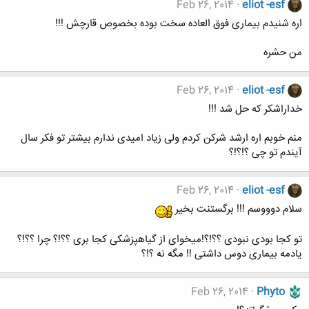
Feb 26, 2014
eliot -esf
اره شنیدم بیماری فوق العاده سخت بوده بخصوص قارچش !!!
من حشره
Feb 26, 2014
eliot -esf
خداراشکر که حل شد !!!
منم خوبم اره ارشد شرکن کردم ولی زیاد امیدی ندارم بیشتر تو فکر سال
آیندم تو چی ؟!؟!؟
Feb 26, 2014
eliot -esf
سلام دوووسم !!! برگستنت بخیر
تو کجا بودی نبودی ؟؟!؟!میخوای از گیاهپزشکی کجا بری ؟؟!؟ چرا ؟؟!؟
یادمه بیماری دوس داشتی !! مگه نه ؟!؟
Feb 26, 2014
Phyto