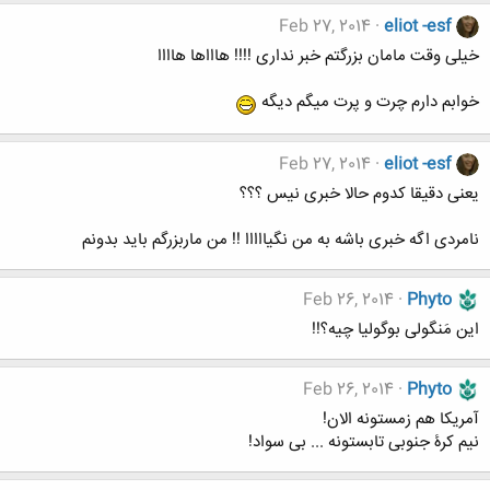
Feb 27, 2014
eliot -esf
خیلی وقت مامان بزرگتم خبر نداری !!!! هاااها هاااا
خوابم دارم چرت و پرت میگم دیگه
Feb 27, 2014
eliot -esf
یعنی دقیقا کدوم حالا خبری نیس ؟؟؟
نامردی اگه خبری باشه به من نگیااااا !! من ماربزرگم باید بدونم
Feb 26, 2014
Phyto
این مَنگولی بوگولیا چیه؟!!
Feb 26, 2014
Phyto
آمریکا هم زمستونه الان!
نیم کرۀ جنوبی تابستونه ... بی سواد!