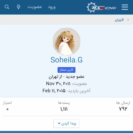
ورود
عضویت
کاربران
Soheila.G
کاربر ممتاز
عضو جدید
·
از
تهران
عضویت
Nov 30, 2011
آخرین بازدید
Feb 11, 2015
ارسال ها
پسندها
امتیاز
0
1,111
792
پیدا کردن