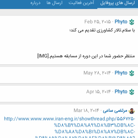
ارسال های پروفایل
آخرین فعالیت
ارسال ها
درباره
Feb 25, 2015
Phyto
با سلام.تالار کشاورزی تقدیم می کند؛
منتظر حضور شما در این دوره از مسابقه هستیم.[IMG]
May 28, 2014
Phyto
Apr 15, 2014
Phyto
مرتضی ساعی
Mar 18, 2014
http://www.www.www.iran-eng.ir/showthread.php/556725-
%D8%B9%DA%A9%D8%B3%DB%8C-
%D8%A8%D8%B1%D8%A7%DB%8C-