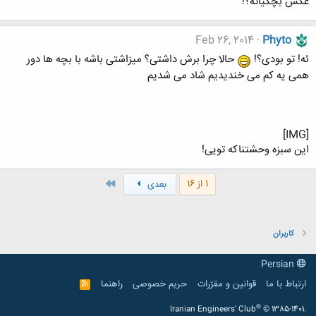
عکس بچّگیاته؟!
Feb 26, 2014
Phyto
ئه! تو بودی؟!
حالا چرا برش داشتی؟ میزاشتی باشه با بچه ها دور
همی یه کم می خندیدیم شاد می شدیم
[IMG]
این سبزه وحشتناکه تویی!
آخر
1 از 16
بعدی
کاربران
Persian
ارتباط با ما
قوانین و مقرّرات
حریم خصوصی
راهنما
R
S
S
®
Iranian Engineers' Club
© 1385-1401.