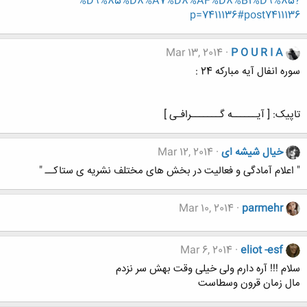
%D9%85%D8%A7%D8%AF%D8%B1%D9%85?
p=7411136#post7411136
Mar 13, 2014
P O U R I A
سوره انفال آیه مبارکه 24 :
تاپیک: [ آیــــــه گـــــــرافـی ]
خیال شیشه ای
Mar 12, 2014
" اعلام آمادگی و فعالیت در بخش های مختلف نشریه ی ستاکــ "
Mar 10, 2014
parmehr
Mar 6, 2014
eliot -esf
سلام !!! آره دارم ولی خیلی وقت بهش سر نزدم
مال زمان قرون وسطاست