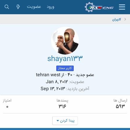
ورود
عضویت
کاربران
shayan133
کاربر ممتاز
عضو جدید
·
40
·
از
tehran west
عضویت
Jan 8, 2012
آخرین بازدید
Sep 13, 2013
ارسال ها
پسندها
امتیاز
0
316
593
پیدا کردن