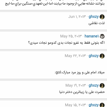
بتوانند-نشانه-هايي-از-وجود-ما-بيابند-اما-اين-تعهدي-سنگين-براي-ما-ايج
Jun 1, 2013
ghxzy
لذت نقاشی
May 25, 2013
hanane1
اگه بتونی فقط یه نفرو نجات بدی کدومو نجات میدی؟
May 22, 2013
ghxzy
میلاد امام علی و روز مرد مبارک:gol:
May 19, 2013
ghxzy
حضرت علی یا زیباترین دختر دنیا
May 15, 2013
ghxzy