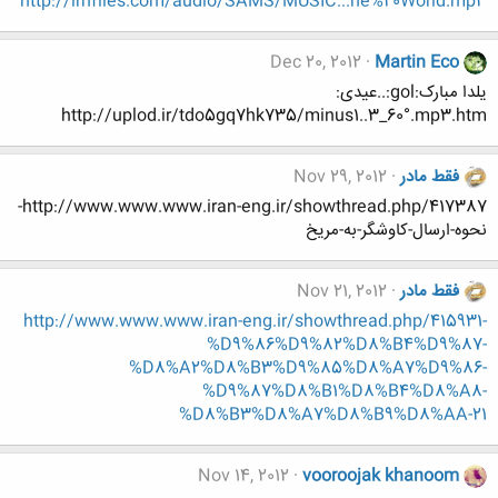
http://irnfiles.com/audio/SAMS/MUSIC...he%20World.mp3
Dec 20, 2012
Martin Eco
یلدا مبارک:gol:..عیدی:
http://uplod.ir/tdo5gq7hk735/minus1..3_60°.mp3.htm
فقط مادر
Nov 29, 2012
http://www.www.www.iran-eng.ir/showthread.php/417387-
نحوه-ارسال-کاوشگر-به-مریخ
فقط مادر
Nov 21, 2012
http://www.www.www.iran-eng.ir/showthread.php/415931-
%D9%86%D9%82%D8%B4%D9%87-
%D8%A2%D8%B3%D9%85%D8%A7%D9%86-
%D9%87%D8%B1%D8%B4%D8%A8-
%D8%B3%D8%A7%D8%B9%D8%AA-21
Nov 14, 2012
vooroojak khanoom