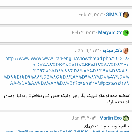
Feb 14, 2013
SIMA.T
Feb 4, 2013
Maryam.67
M
دکتر مهدیه
Jan 19, 2013
http://www.www.www.iran-eng.ir/showthread.php/414648-
%D8%A8%DB%8C%D8%B4%D8%AA%D8%B1-
%D9%85%D9%88%D8%A7%D8%B8%D8%A8-
%D8%B1%D9%88%DB%8C%D8%A7%D9%87%D8%A7%D8%
AA-%D8%A8%D8%A7%D8%B4?p=5716289#post5716289
ْسخته همه تولدتو تبریک بگن جز اونیکه حس کنی بخاطرش بدنیا اومدی
تولدت مبارک
Jan 14, 2013
Martin Eco
حالم خوبه اینم عیدیش:d: