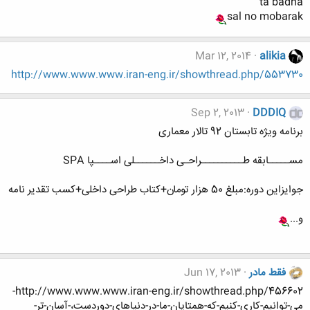
ta badha
sal no mobarak
Mar 12, 2014
alikia
http://www.www.www.iran-eng.ir/showthread.php/553730
Sep 2, 2013
DDDIQ
برنامه ویژه تابستان 92 تالار معماری
مســـــابقه طــــــــــراحـی داخــــــلی اســــپا SPA
جوایزاین دوره:مبلغ 50 هزار تومان+کتاب طراحی داخلی+کسب تقدیر نامه
و...
فقط مادر
Jun 17, 2013
http://www.www.www.iran-eng.ir/showthread.php/456602-
مي-توانيم-كاري-كنيم-كه-همتايان-ما-در-دنياهاي-دوردست،-آسان-تر-