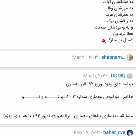
به عشقشان ثبات
به مهرشان وفا
به عمرشان عزت
به رزقشان برکت
و به وجودشان صحت
عطا فرمایی…
*سال نو مبارک
Mar 20, 2013
shabnam...
Mar 11, 2013
DDDIQ
برنامه های ویژه نوروز 92 تالار معماری .
عکاسی موضوعی معماری شماره 3 - کــهـنــــــه و نــــــــو
مسابقه مدلسازی بناهای معماری - برنامه ویژه نوروز 92 ( با هدایای ویژه)
Feb 27, 2013
bahar_cve