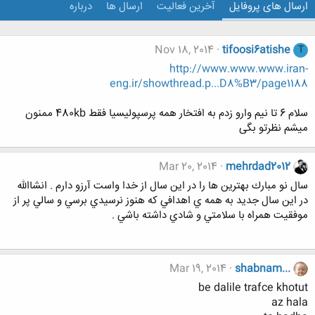
ارسال های پروفایل
آخرین فعالیت
ارسال ها
درباره
Nov 18, 2014
tifoosi6atishe
T
http://www.www.www.iran-
eng.ir/showthread.p...D8%B3/page1188
سلام 6 تا نیم وارو زدم به افتخار همه پرسپولیسیا فقط 480kb ممنون
میشم نظرتو بگی
Mar 20, 2014
mehrdad2012
سال نو مبارك بهترين ها را در اين سال از خدا واست آرزو دارم . انشاالله
در اين سال جديد به همه ي اهدافي كه هنوز نرسيدي برسي و سالي پر از
موفقيت همراه با سلامتي و شادي داشته باشي .
Mar 19, 2014
shabnam...
be dalile trafce khotut
az hala