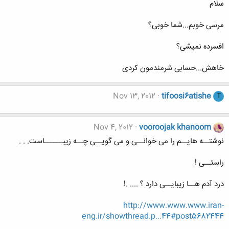
سلام
مرسی خوبم...شما خوبی؟
افسرده نمیشی؟
خاهش...حسابی شرمندمون کردی
Nov 13, 2012
tifoosi6atishe
T
Nov 4, 2012
vooroojak khanoom
نوشتــه هایــم را می خوانــی و می گویــی چــه زیبــــــاست. . .
راستــی !
درد آدم هــا زیبایــی دارد ؟ .... .!
http://www.www.www.iran-
eng.ir/showthread.p...44#post5682444