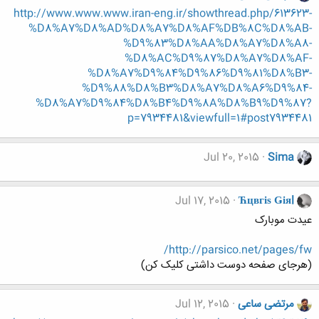
http://www.www.www.iran-eng.ir/showthread.php/613623-
%D8%A7%D8%AD%D8%A7%D8%AF%DB%8C%D8%AB-
%D9%83%D8%AA%D8%A7%D8%A8-
%D8%AC%D9%87%D8%A7%D8%AF-
%D8%A7%D9%84%D9%86%D9%81%D8%B3-
%D9%88%D8%B3%D8%A7%D8%A6%D9%84-
%D8%A7%D9%84%D8%B4%D9%8A%D8%B9%D9%87?
p=7934481&viewfull=1#post7934481
Jul 20, 2015
Sima
Jul 17, 2015
Ћцвгіѕ Ǥіяl
عیدت موبارک
http://parsico.net/pages/fw/
(هرجای صفحه دوست داشتی کلیک کن)
مرتضی ساعی
Jul 12, 2015