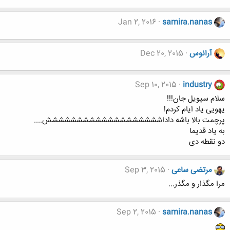
Jan 2, 2016
samira.nanas
آرانوس
Dec 20, 2015
Sep 10, 2015
industry
سلام سیویل جان!!!
یهویی یاد ایام کردم!
پرچمت بالا باشه داداششششششششششششششششششش....
به یاد قدیما
دو نقطه دی
مرتضی ساعی
Sep 3, 2015
مرا مگذار و مگذر...
Sep 2, 2015
samira.nanas