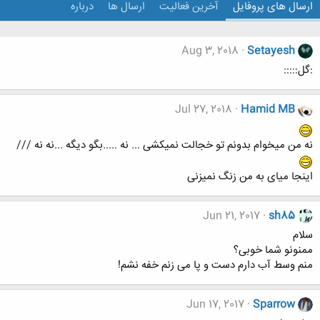
ارسال های پروفایل
آخرین فعالیت
ارسال ها
درباره
Aug 3, 2018
Setayesh
:گل:::::
Jul 27, 2018
Hamid MB
نه من میخوام بدونم تو خجالت نمیکشی ... نه .....بگو دیگه ...نه نه ///
اینجا میای به من زنگ نمیزنی
Jun 21, 2017
sh85
سلام
ممنونو شما خوبی؟
منم وسط آب دارم دست و پا می زنم خفه نشم!
Jun 17, 2017
Sparrow