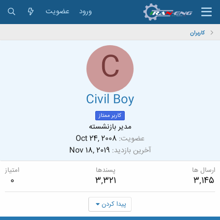
ورود
عضویت
کاربران
C
Civil Boy
کاربر ممتاز
مدیر بازنشسته
عضویت
Oct 24, 2008
آخرین بازدید
Nov 18, 2019
ارسال ها
پسندها
امتیاز
0
3,321
3,145
پیدا کردن