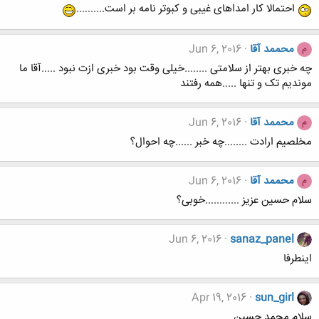
احتمالا کار امداهای غیبی و کبوتر نامه بر است..........
محممد آقا
Jun 6, 2016
م
چه خبری بهتر از سلامتی ........خیلی وقت بود خبری ازت نبود .....آقا ما
موندیم تک و تنها .....همه رفتند
محممد آقا
Jun 6, 2016
م
مخلصیم ارادت ........چه خبر ......چه احوال؟
محممد آقا
Jun 6, 2016
م
سلام حسین عزیز ............خوبی؟
Jun 6, 2016
sanaz_panel
اینطرفا
Apr 19, 2016
sun_girl
سلام محمد حسین