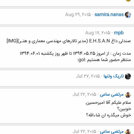
Aug 29, 2015
samira.nanas
Aug 17, 2015
mpb
صندلی داغ E.H.S.A.N (مدیر تالارهای مهندسی معماری و هنـر)[IMG]
مدت زمان : از امروز 1394.05.25 تا ظهر روز یکشنبه 1394.06.01
منتظر حضور شما هستیم :gol:
تاریک وتنها
Jul 27, 2015
مرتضی ساعی
Jul 22, 2015
سلام علیکم آقا امیرحسین.
خوبین؟
خوش میگذره ان شاءالله؟
مرتضی ساعی
Jul 22, 2015