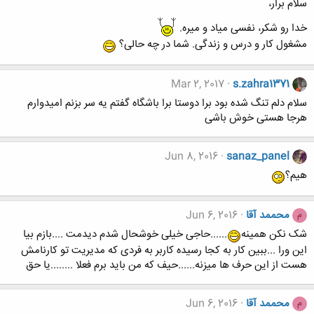
سلام برار،
خدا رو شکر، نفسی میاد و میره.
مشغول کار و درس و زندگی. شما در چه حالی؟
Mar 2, 2017
s.zahra1371
سلام دلم تنگ شده بود برا دوستا برا باشگاه گفتم یه سر بزنم امیدوارم
هرجا هستی خوش باشی
Jun 8, 2016
sanaz_panel
هیم؟
محممد آقا
Jun 6, 2016
م
شک نکن همینه
......حاجی خیلی خوشحال شدم دیدمت ....بازم بیا
این ورا ...ببین کار به کجا رسیده کاربر به فردی که مدیریت تو کارنامش
هست از این حرف ها میزنه......حیف که من باید برم فعلا ........یا حق
محممد آقا
Jun 6, 2016
م