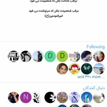
مراقب عاداتت باش که شخصیتت می شود
مرقب شخصیتت باش که سرنوشتت می شود
امیرالمومنین(ع):
Following
D
D
... and 320 more.
دنبال کنندگان
N