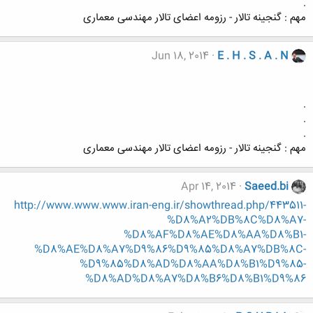
.
مهم : گنجینه تالار - رزومه اعضای تالار مهندسی معماری
Jun 18, 2014
E . H . S . A . N
.
.
.
مهم : گنجینه تالار - رزومه اعضای تالار مهندسی معماری
Apr 14, 2014
Saeed.bi
http://www.www.www.iran-eng.ir/showthread.php/443511-
%D8%A2%DB%8C%D8%A7-
%D8%AF%D8%AE%D8%AA%D8%B1-
%D8%AE%D8%A7%D9%86%D9%85%D8%A7%DB%8C-
%D9%85%D8%AD%D8%AA%D8%B1%D9%85-
%D8%AD%D8%A7%D8%B6%D8%B1%D9%86