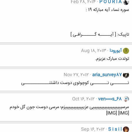
Feb 28, 2014
P O U R I A
سوره نساء آیه مبارکه 19 :
تاپیک: [ آیــــــه گـــــــرافـی ]
آیورودا
Aug 18, 2013
آ
تولدت مبارک عزیزم.
Nov 27, 2012
aria_survey87
نــــــــی نــــــــی کوچولوی دوست داشتنــــــــــــــی
Oct 16, 2012
ven000s_68
مرسییییییییییییییییییی عزییییییییییییزم؛ مرسی دوست جون گل خودم
[IMG] [IMG]
Sep 16, 2012
S i s i l