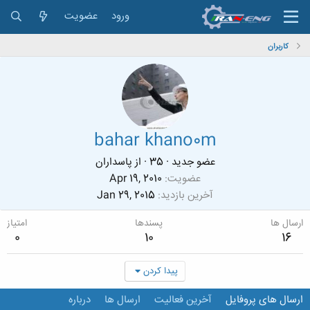
ورود
عضویت
کاربران
bahar khano0m
عضو جدید
·
35
·
از
پاسداران
عضویت
Apr 19, 2010
آخرین بازدید
Jan 29, 2015
ارسال ها
پسندها
امتیاز
0
10
16
پیدا کردن
ارسال های پروفایل
آخرین فعالیت
ارسال ها
درباره