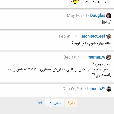
ممنون بهار خانوم ...
May 10, 2011
Dauglas
[IMG]
Feb 13, 2011
architect_esf
حاله بهار خانوم ما چطوره ؟
Dec 26, 2010
memar_w
سلام خوبي؟
ميخواستم بدنم عكس از بنايي كه ارزش معماري داشششته باش واسه
راندو داري؟؟
Dec 25, 2010
tahoora62
آخر
1 از 4
بعدی