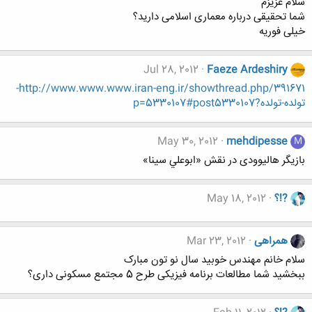
سلام عزیزم
شما تحقیقی درباره معماری اسلامی دارید؟
خیلی فوریه
Jul 28, 2012
Faeze Ardeshiry
http://www.www.www.iran-eng.ir/showthread.php/391671-
تولده-تولده?p=5330107#post5330107
May 30, 2012
mehdipesse
M
بازیگر هالیوودی در نقش «ابوعلي سينا»
?!؟
May 18, 2012
همراهی
Mar 23, 2012
سلام خانم مهندس خوبید سال نو تون مبارک
ببخشید شما مطالعات برنامه فیزیکی طرح 5 مجتمع مسکونی داری؟