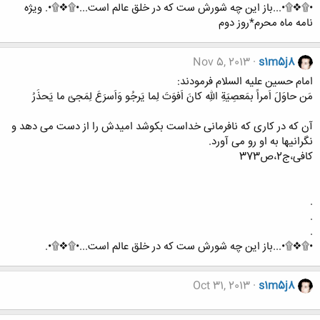
•۩❖۩•...باز این چه شورش ست که در خلق عالم است...•۩❖۩•. ویژه
نامه ماه محرم*روز دوم
Nov 5, 2013
s1m5j8
امام حسین علیه السلام فرمودند:
مَن حاوَلَ اَمراً بمَعصِیَةِ اللهِ کانَ اَفوَتَ لِما یَرجُو وَاَسرَعَ لِمَجئ ما یَحذَرُ
آن که در کاری که نافرمانی خداست بکوشد امیدش را از دست می دهد و
نگرانیها به او رو می آورد.
کافی،ج2،ص373
.
.
.
•۩❖۩•...باز این چه شورش ست که در خلق عالم است...•۩❖۩•.
Oct 31, 2013
s1m5j8