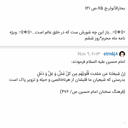
بحارالأنوار،ج 75،ص 121
•۩❖۩•...باز این چه شورش ست که در خلق عالم است...•۩❖۩•. ویژه
نامه ماه محرم*روز ششم
Nov 9, 2013
s1m5j8
امام حسین علیه السلام فرمودند:
إنَّ شِیعَتَنا مَن سَلمَت قُلُوبُهُم مٍن کلِّ غَشٍّ وَ غِلٍّ وَ دَغَلٍ
بدرستی که شیعیان ما قلبشان از هرناخالصی و حیله و تزویر پاک است
(فرهنگ سخنان امام حسین ص/ ۴۷۶)
.
.