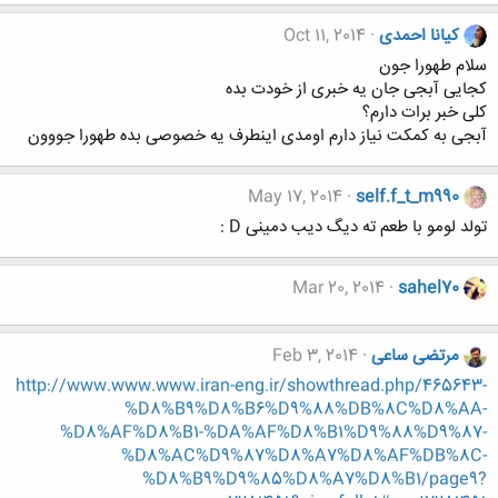
کیانا احمدی
Oct 11, 2014
سلام طهورا جون
کجایی آبجی جان یه خبری از خودت بده
کلی خبر برات دارم؟
آبجی به کمکت نیاز دارم اومدی اینطرف یه خصوصی بده طهورا جووون
May 17, 2014
self.f_t_m990
تولد لومو با طعم ته دیگ دیب دمینی D :
Mar 20, 2014
sahel70
مرتضی ساعی
Feb 3, 2014
http://www.www.www.iran-eng.ir/showthread.php/465643-
%D8%B9%D8%B6%D9%88%DB%8C%D8%AA-
%D8%AF%D8%B1-%DA%AF%D8%B1%D9%88%D9%87-
%D8%AC%D9%87%D8%A7%D8%AF%DB%8C-
%D8%B9%D9%85%D8%A7%D8%B1/page9?