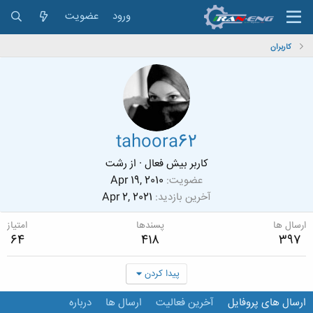
ورود
عضویت
کاربران
tahoora62
کاربر بیش فعال
·
از
رشت
عضویت
Apr 19, 2010
آخرین بازدید
Apr 2, 2021
ارسال ها
پسندها
امتیاز
64
418
397
پیدا کردن
ارسال های پروفایل
آخرین فعالیت
ارسال ها
درباره