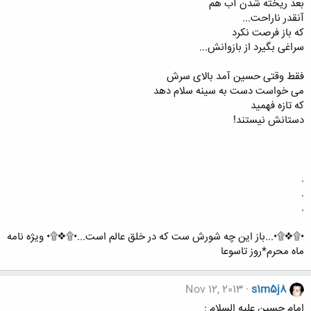
بعد ریخته شدن آب هم
آنقدر ناراحت...
که باز فرصت نکرد
سراغی بگیرد از بازوانش...
فقط وقتی حسین آمد بالای سرش
می خواست دست به سینه سلام دهد
که تازه فهمید
دستانش نیستند!
.
.
.
•۩❖۩•...باز این چه شورش ست که در خلق عالم است...•۩❖۩• ویژه نامه
ماه محرم*روز تاسوعا
Nov 12, 2013
s1m5j8
امام حسین علیه السلام :