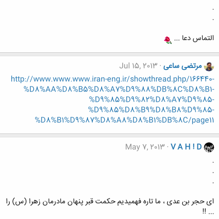
.
.
التماس دعا ...
مرتضی ساعی
Jul 15, 2013
http://www.www.www.iran-eng.ir/showthread.php/166440-
%D8%AA%D8%B5%D8%A7%D9%88%DB%8C%D8%B1-
%D9%85%D9%82%D8%A7%D9%85-
%D9%85%D8%B9%D8%B8%D9%85-
%D8%B1%D9%87%D8%A8%D8%B1%DB%8C/page11
May 7, 2013
V A H ! D
.
.
.
ای حجر بن عدی ، ما تاره فهمیدیم حکمت قبر پنهان مادرمان زهرا (س) را
... !!