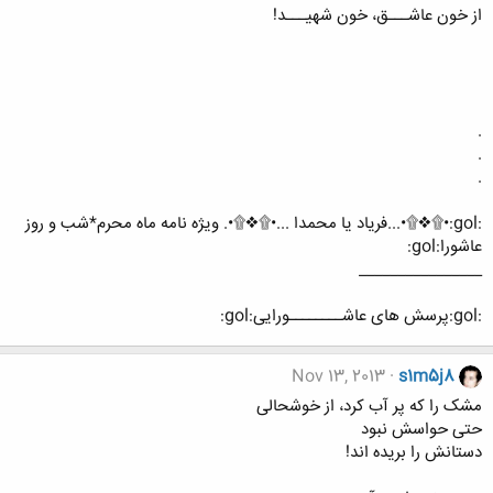
از خون عاشـــق، خون شهیـــد!
.
.
.
:gol:•۩❖۩•...فریاد یا محمدا ...•۩❖۩•. ویژه نامه ماه محرم*شب و روز
عاشورا:gol:
________________
:gol:پرسش های عاشــــــــورایی:gol:
Nov 13, 2013
s1m5j8
مشک را که پر آب کرد، از خوشحالی
حتی حواسش نبود
دستانش را بریده اند!