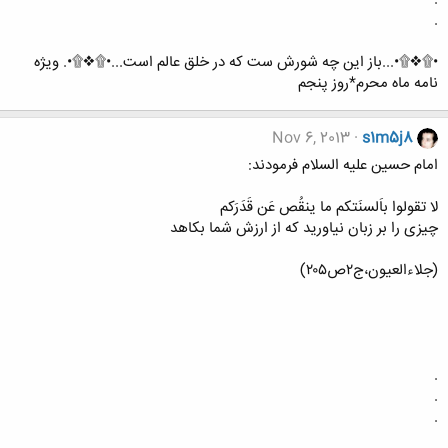
.
•۩❖۩•...باز این چه شورش ست که در خلق عالم است...•۩❖۩•. ویژه
نامه ماه محرم*روز پنجم
Nov 6, 2013
s1m5j8
امام حسین علیه السلام فرمودند:
لا تقولوا باَلسنَتکم ما ینقُص عَن قَدَرَکم
چیزى را بر زبان نیاورید که از ارزش شما بکاهد
(جلاءالعیون،ج۲ص۲۰۵)
.
.
.