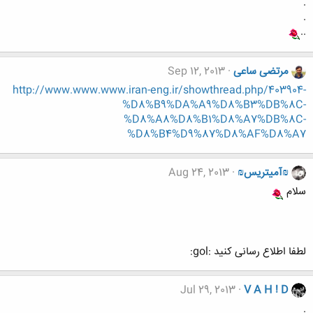
.
.
..
مرتضی ساعی
Sep 12, 2013
http://www.www.www.iran-eng.ir/showthread.php/403904-
%D8%B9%DA%A9%D8%B3%DB%8C-
%D8%A8%D8%B1%D8%A7%DB%8C-
%D8%B4%D9%87%D8%AF%D8%A7
₪آمیتریس₪
Aug 24, 2013
سلام
لطفا اطلاع رسانی کنید :gol:
Jul 29, 2013
V A H ! D
.