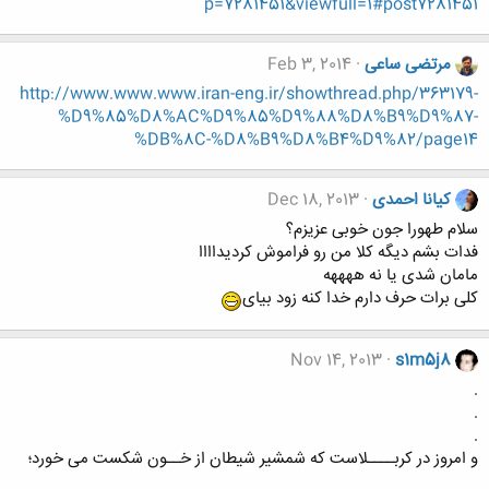
p=7281451&viewfull=1#post7281451
مرتضی ساعی
Feb 3, 2014
http://www.www.www.iran-eng.ir/showthread.php/363179-
%D9%85%D8%AC%D9%85%D9%88%D8%B9%D9%87-
%DB%8C-%D8%B9%D8%B4%D9%82/page14
کیانا احمدی
Dec 18, 2013
سلام طهورا جون خوبی عزیزم؟
فدات بشم دیگه کلا من رو فراموش کردیداااا
مامان شدی یا نه ههههه
کلی برات حرف دارم خدا کنه زود بیای
Nov 14, 2013
s1m5j8
.
.
.
و امروز در کربــــلاست که شمشیر شیطان از خــون شکست می خورد؛