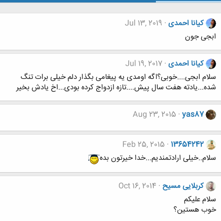
کیانا احمدی
Jul 13, 2019
ابجی جون
کیانا احمدی
Jul 19, 2017
سلام ابجی....خوبی؟اگه اومدی یه پیغامی بگذار دلم خیلی برات تنگ
شده...یادته هفت سال پیش....تازه ازدواج کرده بودی...اخ یادش بخیر
Aug 23, 2015
yas87
Feb 25, 2015
13654242
سلام..خیلی ارادتمندیم...خدا خیرتون بده
کربلایی مسیح
Oct 16, 2014
سلام علیکم
خوب هستین؟