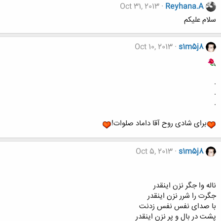
Oct 31, 2013
Reyhana.A
سلام علیکم
Oct 10, 2013
s1m5j8
.
.
.
برای شادی روح آقا داماد صلوات!
Oct 5, 2013
s1m5j8
ناله وا جگر نزن اینقدر
جگرت را شرر نزن اینقدر
با صدای نفس نفس زدنت
پشت در بال و پر نزن اینقدر