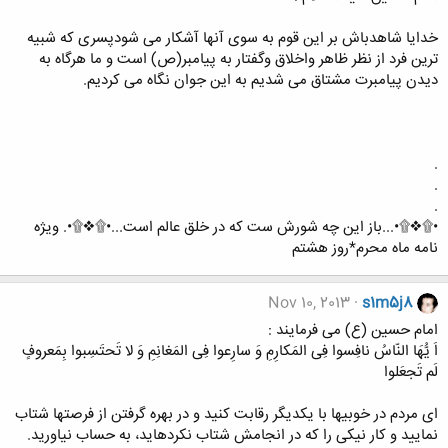
خدایا شاهدباش بر این قوم به سوی آنها آشکار می شودپسری که شبیه
ترین فرد از نظر ظاهر واخلاق وگفتار به پیامبر(ص) است و ما هرگاه به
ديدن پيامبرت مشتاق می ‏شديم به اين جوان نگاه می كرديم.
.
.
.
•۩❖۩•...باز این چه شورش ست که در خلق عالم است...•۩❖۩•. ویژه
نامه ماه محرم*روز هشتم
Nov 10, 2013
s1m5j8
امام حسین (ع) می فرمایند :
اَ يُّهَا النّاسُ نافِسوا فِى المَکارِمِ وَ سارِعوا فِى المَغانِمِ وَ لا تَحتَسِبوا بِمَعروفٍ
لَم تَجعَلوا
اى مردم در خوبي‏ها با یکدیگر رقابت کنید و در بهره گرفتن از فرصت‏ها شتاب
نمایید و کار نیکى را که در انجامش شتاب نکرده‏اید، به حساب نیاورید.