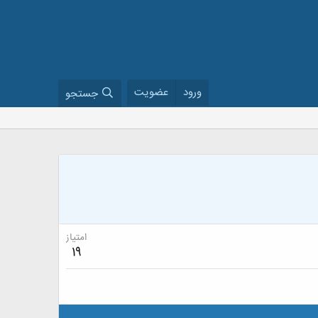
ورود
عضویت
جستجو
امتیاز
19