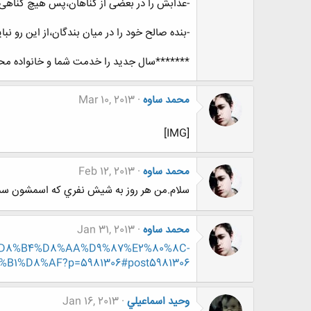
-عذابش را در بعضی از گناهان،پس هیچ گناهی
-بنده صالح خود را در میان بندگان،از این رو 
*******سال جدید را خدمت شما و خانواده محتر
محمد ساوه
Mar 10, 2013
[IMG]
محمد ساوه
Feb 12, 2013
سلام.من هر روز به شيش نفري كه اسمشون سمت
محمد ساوه
Jan 31, 2013
%B1%D8%B4%D8%AA%D9%87%E2%80%8C-
%D8%AF?p=5981306#post5981306
وحيد اسماعيلي
Jan 16, 2013