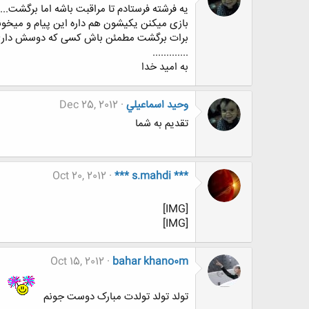
برات برگشت مطمئن باش کسی که دوسش داری س
.............
به امید خدا
وحيد اسماعيلي
Dec 25, 2012
تقدیم به شما
Oct 20, 2012
*** s.mahdi ***
[IMG]
[IMG]
Oct 15, 2012
bahar khano0m
تولد تولد تولدت مبارک دوست جونم