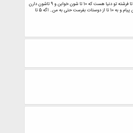
یه فرشته فرستادم تا مراقبت باشه اما برگشت... پرسیدم چرا برگشتی؟.. گفت : فرشته ها نمیتونن مراقب فرشته ها باشن.. 20 تا فرشته تو دنیا هست که 10 تا شون خوابن و 9 تاشون دارن
بازی میکنن یکیشون هم داره این پیام و میخونه... این پیام جک نیست یه واقعیته.. فردا بهترین روز زندگیت خواهد بود. این پیام و به 10 تا از دوستات بفرست حتی به من.. اگه 5 تا