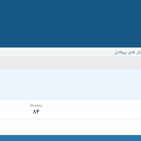
ال های پروفایل
پسندها
84