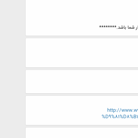
ر شما باشد.********
http://www.
%D9%81%D8%B1