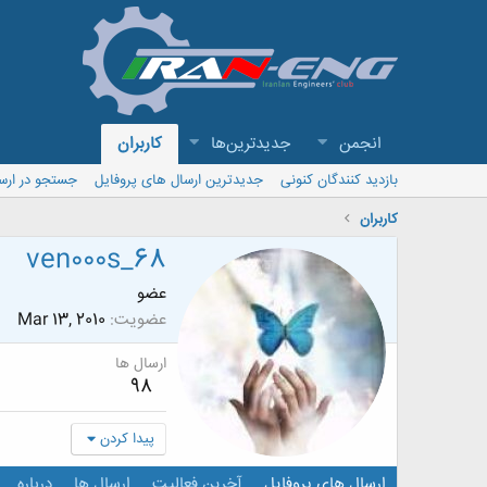
انجمن
جدیدترین‌ها
کاربران
بازدید کنندگان کنونی
جدیدترین ارسال های پروفایل
جستجو در ارس
کاربران
ven000s_68
عضو
عضویت
Mar 13, 2010
ارسال ها
98
پیدا کردن
ارسال های پروفایل
آخرین فعالیت
ارسال ها
درباره