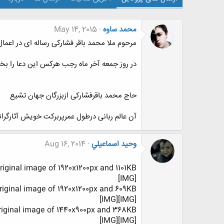
محمد ساوه
May 14, 2015
مرحوم ملا محمد باقر فشارکی رساله ای در اعما
در روز جمعه آخر ماه رجب هرکس این دعا را بخواند 11 سال بر عمر او اضافه 
حاج محمد باقرفشارکی ازبزرگان جهان تشیع
آن عالم ربانی درطول عمرپربرکت خویش آثارگرانس
وحيد اسماعيلي
Aug 16, 2014
riginal image of 1920x1200px and 1101KB.
[IMG]
original image of 1920x1200px and 609KB.
[IMG][IMG]
original image of 1440x900px and 368KB.
[IMG][IMG]