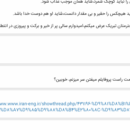
 را نباید کوچک شمرد،شاید همان موجب عذاب شود.
نباید هیچکس را حقیر و بی مقدار دانست،شاید او هم دوست خدا باشد.
متان تبریک عرض میکنم،امیدوارم سالی پر از خیر و برکت و پیروزی در انتطا
 راست پروفايلم ميفتن سر ميزنم، خوبين؟
www.www.iran-eng.ir/showthread.php/431196-%D9%81%D8
%D8%A7%D9%85%D9%88%D8%B4%E2%80%8C-%D9%83%D8%B1