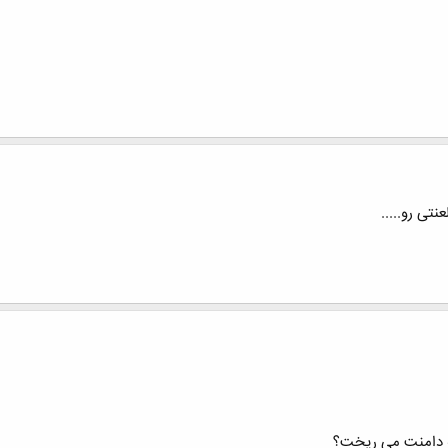
تی رو.....
ه دامنت می ریخت؟