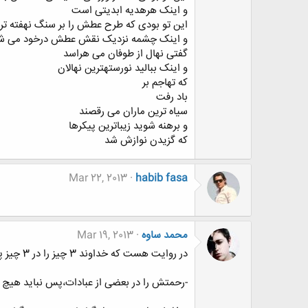
و اینک هرهدیه ابدیتی است
این تو بودی که طرح عطش را بر سنگ نهفته ت
و اینک چشمه نزدیک نقش عطش درخود می ش
گفتی نهال از طوفان می هراسد
و اینک ببالید نورستهترین نهالان
که تهاجم بر
باد رفت
سیاه ترین ماران می رقصند
و برهنه شوید زیباترین پیکرها
که گزیدن نوازش شد
Mar 22, 2013
habib fasa
محمد ساوه
Mar 19, 2013
در روایت هست که خداوند 3 چیز را در 3 چیز پنهان کرده است.
-رحمتش را در بعضی از عبادات،پس نباید هیچ