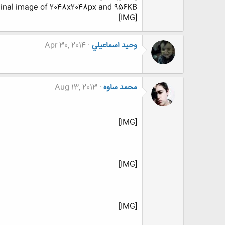
iginal image of 2048x2048px and 956KB.
[IMG]
وحيد اسماعيلي
Apr 30, 2014
محمد ساوه
Aug 13, 2013
[IMG]
[IMG]
[IMG]