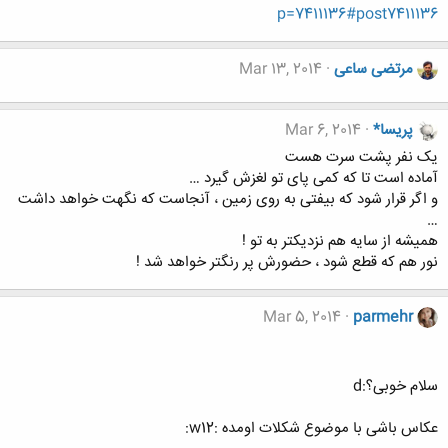
p=7411136#post7411136
مرتضی ساعی
Mar 13, 2014
پریسا*
Mar 6, 2014
یک نفر پشت سرت هست
آماده است تا که کمی پای تو لغزش گیرد …
و اگر قرار شود که بیفتی به روی زمین ، آنجاست که نگهت خواهد داشت
…
همیشه از سایه هم نزدیکتر به تو !
نور هم که قطع شود ، حضورش پر رنگتر خواهد شد !
Mar 5, 2014
parmehr
سلام خوبی؟:d
عکاس باشی با موضوع شکلات اومده :w12: