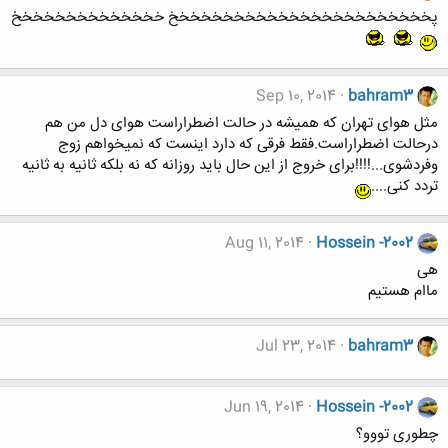
پخخخخخخخخخخخخخخخخخخخخخخخخ خخخخخخخخخخخخخخ
Sep 10, 2014
bahram3
مثل هوای تهران که همیشه در حالت اضطراراست هوای دل من هم
درحالت اضطراراست.فقط فرقی که دارد اینست که نمیخواهم زوج
وفردشوی...!!!!برای خروج از این حال باید روزانه که نه بلکه ثانیه به ثانیه
تردد کنی....
Aug 11, 2014
Hossein -2002
هی
ماام هستیم
Jul 23, 2014
bahram3
Jun 19, 2014
Hossein -2002
چطوری تووو؟