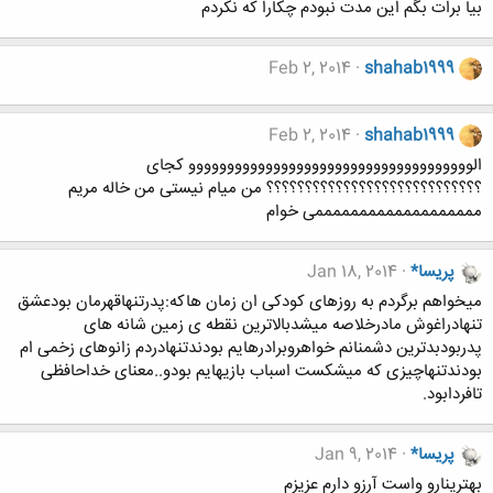
بیا برات بگم این مدت نبودم چکارا که نکردم
Feb 2, 2014
shahab1999
Feb 2, 2014
shahab1999
الووووووووووووووووووووووووووووووووووووو کجای
؟؟؟؟؟؟؟؟؟؟؟؟؟؟؟؟؟؟؟؟؟؟؟؟؟؟؟؟ من میام نیستی من خاله مریم
مممممممممممممممممممی خوام
پریسا*
Jan 18, 2014
میخواهم برگردم به روزهای کودکی ان زمان هاکه:پدرتنهاقهرمان بودعشق
تنهادراغوش مادرخلاصه میشدبالاترین نقطه ی زمین شانه های
پدربودبدترین دشمنانم خواهروبرادرهایم بودندتنهادردم زانوهای زخمی ام
بودندتنهاچیزی که میشکست اسباب بازیهایم بودو..معنای خداحافظی
تافردابود.
پریسا*
Jan 9, 2014
بهترینارو واست آرزو دارم عزیزم