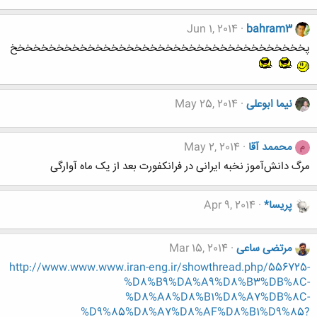
Jun 1, 2014
bahram3
پخخخخخخخخخخخخخخخخخخخخخخخخخخخخخخخخخخخخخخ
نیما ابوعلی
May 25, 2014
محممد آقا
May 2, 2014
م
مرگ دانش‌آموز نخبه ایرانی در فرانکفورت بعد از یک ماه آوارگی
پریسا*
Apr 9, 2014
مرتضی ساعی
Mar 15, 2014
http://www.www.www.iran-eng.ir/showthread.php/556725-
%D8%B9%DA%A9%D8%B3%DB%8C-
%D8%A8%D8%B1%D8%A7%DB%8C-
%D9%85%D8%A7%D8%AF%D8%B1%D9%85?