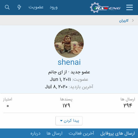
ورود
عضویت
کاربران
shenai
عضو جدید
·
از
ای جانم
عضویت
Jun 1, 2011
آخرین بازدید
Jul 8, 2020
ارسال ها
پسندها
امتیاز
0
179
294
پیدا کردن
ارسال های پروفایل
آخرین فعالیت
ارسال ها
درباره