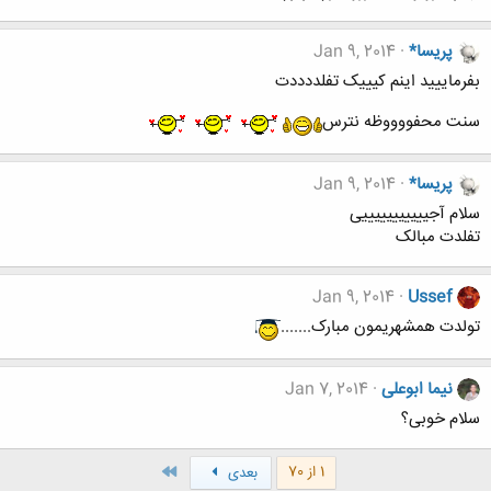
پریسا*
Jan 9, 2014
بفرماییید اینم کیییک تفلددددت
سنت محفووووظه نترس
پریسا*
Jan 9, 2014
سلام آجیییییییییییی
تفلدت مبالک
Jan 9, 2014
Ussef
تولدت همشهریمون مبارک.......
نیما ابوعلی
Jan 7, 2014
سلام خوبی؟
آخر
1 از 70
بعدی