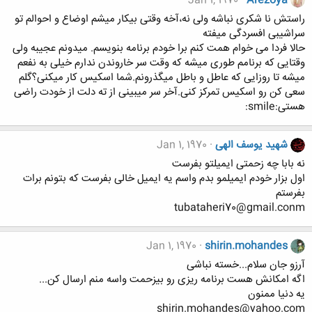
Jan 1, 1970
Arezoya
راستش نا شکری نباشه ولی نه،آخه وقتی بیکار میشم اوضاع و احوالم تو
سراشیبی افسردگی میفته
حالا فردا می خوام همت کنم برا خودم برنامه بنویسم. میدونم عجیبه ولی
وقتایی که برنامم طوری میشه که وقت سر خاروندن ندارم خیلی به نفعم
میشه تا روزایی که عاطل و باطل میگذرونم.شما اسکیس کار میکنی؟گلم
سعی کن رو اسکیس تمرکز کنی.آخر سر میبینی از ته دلت از خودت راضی
هستی:smile:
شهید یوسف الهی
Jan 1, 1970
نه بابا چه زحمتی ایمیلتو بفرست
اول بزار خودم ایمیلمو بدم واسم یه ایمیل خالی بفرست که بتونم برات
بفرستم
tubataheri70@gmail.conm
Jan 1, 1970
shirin.mohandes
آرزو جان سلام...خسته نباشی
اگه امکانش هست برنامه ریزی رو بیزحمت واسه منم ارسال کن...
یه دنیا ممنون
shirin.mohandes@yahoo.com