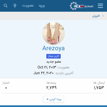
ورود
عضویت
کاربران
Arezoya
کاربر ممتاز
عضو جدید
عضویت
Oct 21, 2013
آخرین بازدید
Jun 22, 2020
ارسال ها
پسندها
امتیاز
0
2,749
1,753
پیدا کردن