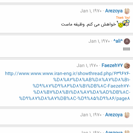
Jan 1, 1970
Arezoya
خواهش می کنم. وظیفه ماست
Jan 1, 1970
^ali^
A
اااااا
Jan 1, 1970
Faezeh77
http://www.www.www.iran-eng.ir/showthread.php/639676-
%D8%A2%D8%AB%D8%A7%D8%B1-
%D9%87%D9%86%D8%B1%DB%8C-Faezeh77-
%D8%B7%D8%B1%D8%A7%D8%AD%DB%8C-
%D9%87%D8%A7%DB%8C-%D9%85%D9%86/page8
Jan 1, 1970
Arezoya