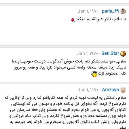
Jan 1, 1970
parla_69
با سلام ، تالار هنر تقدیم میکند
Jan 1, 1970
Seti.Star
سلام...خواستم تشکر کنم بابت خوش آمدگویت دوست خوبم...اونجا
تاپیک زیاد میشه سخته واسه کسی میخواد تازه بیاد و همه رو مرور
کنه...ممنونم ازت
Jan 1, 1970
Arezoya
سلام راستش یه لیست تهیه کردم که همه کتاباشو ندارم ولی از اونایی که
دارم شروع کردم.اگه بخوای کل برنامه خودم و بهتون می گم.ایستایی
کتابای گلابچی رو می خوام بخرم البته نه همشو ولی فعلا مدرسان می
خونم چون دستمه.مصالح و هنوز شروع نکردم ولی کتاب سام فروتنی و
دارم ولی اولش کتاب نانوی گلابچی رو میخرم می خونم بعد میرسم به
سام