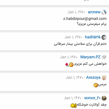
Jan 1, 1970
arcnew
z.habibipour@gmail.com
برام میفرستی عزیزم؟
Jan 1, 1970
hadi1525
ختم قرآن برای سلامتی بیمار سرطانی
Jan 1, 1970
Maryam.PZ
خواهش می کنم عزیزم
Jan 1, 1970
Arezoya
مرسی
Jan 1, 1970
soroor_20
چقد آواتارت خوشکله