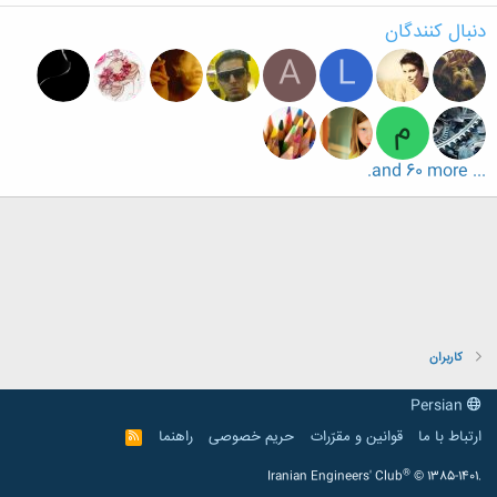
دنبال کنندگان
A
L
م
... and 60 more.
کاربران
Persian
ارتباط با ما
قوانین و مقرّرات
حریم خصوصی
راهنما
R
S
S
®
Iranian Engineers' Club
© 1385-1401.