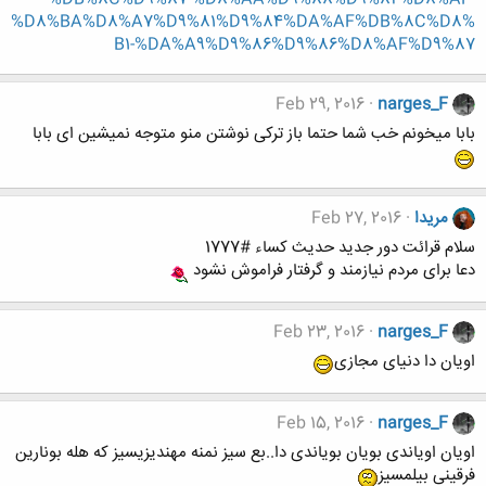
%D8%BA%D8%A7%D9%81%D9%84%DA%AF%DB%8C%D8%
B1-%DA%A9%D9%86%D9%86%D8%AF%D9%87
Feb 29, 2016
narges_F
بابا میخونم خب شما حتما باز ترکی نوشتن منو متوجه نمیشین ای بابا
مریدا
Feb 27, 2016
سلام قرائت دور جدید حدیث کساء #1777
دعا برای مردم نیازمند و گرفتار فراموش نشود
Feb 23, 2016
narges_F
اویان دا دنیای مجازی
Feb 15, 2016
narges_F
اویان اویاندی بویان بویاندی دا..بع سیز نمنه مهندیزیسیز که هله بونارین
فرقینی بیلمسیز