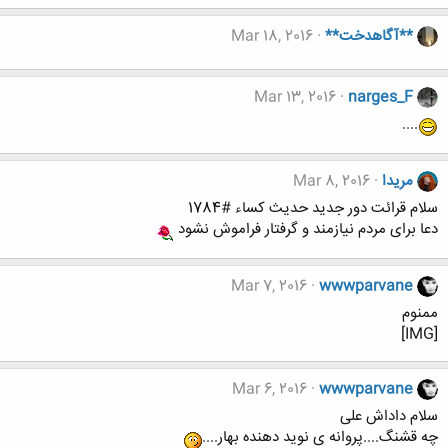
**آگاهدخت**
Mar 18, 2016
Mar 13, 2016
narges_F
....
مریدا
Mar 8, 2016
سلام قرائت دور جدید حدیث کساء #1784
دعا برای مردم نیازمند و گرفتار فراموش نشود
Mar 7, 2016
wwwparvane
ممنوم
[IMG]
Mar 6, 2016
wwwparvane
سلام داداش علی
چه قشنگ....پروانه ی نوید دهنده بهار....