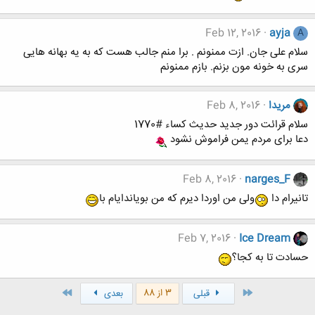
Feb 12, 2016
ayja
A
سلام علی جان. ازت ممنونم . برا منم جالب هست که به یه بهانه هایی
سری به خونه مون بزنم. بازم ممنونم
مریدا
Feb 8, 2016
سلام قرائت دور جدید حدیث کساء #1770
دعا برای مردم یمن فراموش نشود
Feb 8, 2016
narges_F
تانیرام دا
ولی من اوردا دیرم که من بویاندایام با
Feb 7, 2016
Ice Dream
حسادت تا به کجا؟
اول
آخر
3 از 88
قبلی
بعدی