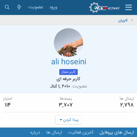
ورود
عضویت
کاربران
ali hoseini
کاربر ممتاز
کاربر حرفه ای
عضویت
Jul 1, 2010
ارسال ها
پسندها
امتیاز
114
3,707
2,798
پیدا کردن
ارسال های پروفایل
آخرین فعالیت
ارسال ها
درباره