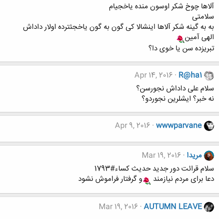
آلاها چوخ شکر اوسون منده یاخجیام
سلامتی
به به گینه شکر آلاها اینشالا کی گون به گون یاخجئترده اولار داداش
الهی آمین
تبریزده سن یا خوی دا؟
Apr 14, 2016
R@ha1
سلام علی داداش نجورسن؟
نه خبر؟ ایشلرین نجوردو؟
Apr 9, 2016
wwwparvane
مریدا
Mar 19, 2016
سلام قرائت دور جدید حدیث کساء#1793
دعا برای مردم نیازمند
و گرفتار فراموش نشود
Mar 19, 2016
AUTUMN LEAVE