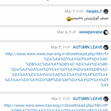
Mar 6, 2016
narges_F
عیبجر گوزلریزینن باخیسیز
Mar 5, 2016
wwwparvane
Mar 3, 2016
AUTUMN LEAVE
http://www.www.www.iran-eng.ir/showthread.php/652091-
%D8%AA%D9%88%D9%84%D8%AF-
%DB%8C%DA%A9%DB%8C-%D8%A7%D8%B2-
%D8%A8%DA%86%D9%87-%D9%87%D8%A7%DB%8C-
%D8%A8%D8%A7%D8%AD%D8%A7%D9%84%D9%87-
%D8%A8%D8%A7%D8%B4%DA%AF%D8%A7%D9%87%D9
%87
Mar 2, 2016
AUTUMN LEAVE
http://www.www.www.iran-eng.ir/showthread.php/652073-
%DB%8C%D9%87-%D8%AA%D9%88%D9%84%D8%AF-