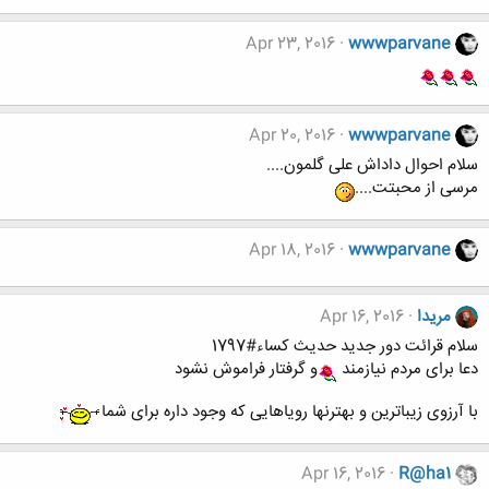
Apr 23, 2016
wwwparvane
Apr 20, 2016
wwwparvane
سلام احوال داداش علی گلمون....
مرسی از محبتت....
Apr 18, 2016
wwwparvane
مریدا
Apr 16, 2016
سلام قرائت دور جدید حدیث کساء#1797
دعا برای مردم نیازمند
و گرفتار فراموش نشود
با آرزوی زیباترین و بهترنها رویاهایی که وجود داره برای شما
Apr 16, 2016
R@ha1