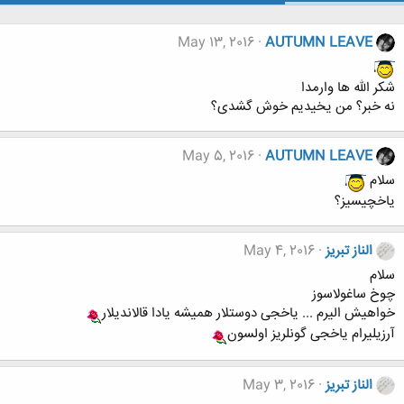
May 13, 2016
AUTUMN LEAVE
شکر الله ها وارمدا
نه خبر؟ من یخیدیم خوش گشدی؟
May 5, 2016
AUTUMN LEAVE
سلام
یاخچیسیز؟
الناز تبریز
May 4, 2016
سلام
چوخ ساغولاسوز
خواهیش الیرم ... یاخجی دوستلار همیشه یادا قالاندیلار
آرزیلیرام یاخجی گونلریز اولسون
الناز تبریز
May 3, 2016