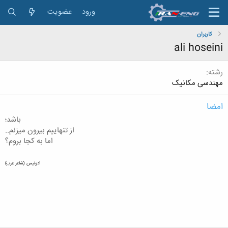
ورود
عضویت
کاربران
ali hoseini
رشته
مهندسی مکانیک
امضا
باشد؛
از تنهاییم بیرون میزنم..
اما به کجا بروم؟
ادونیس (شاعر عرب)