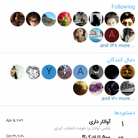
Following
A
... and 138 more.
دنبال کنندگان
Y
A
... and 120 more.
دستاوردها
آواتار داری
Apr 5, 2021
1
عکس آواتار برا خودت انتخاب کردی
500 تا لایک؟!
Oct 31, 2020