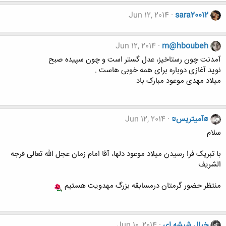
Jun 12, 2014
sara20012
Jun 12, 2014
m@hboubeh
آمدنت چون رستاخیز، عدل گستر است و چون سپیده صبح
نوید آغازی دوباره برای همه خوبی هاست .
میلاد مهدی موعود مبارک باد
₪آمیتریس₪
Jun 12, 2014
سلام
با تبریک فرا رسیدن میلاد موعود دلها، آقا امام زمان عجل الله تعالی فرجه
الشریف
منتظر حضور گرمتان درمسابقه بزرگ مهدویت هستیم
خیال شیشه ای
Jun 10, 2014