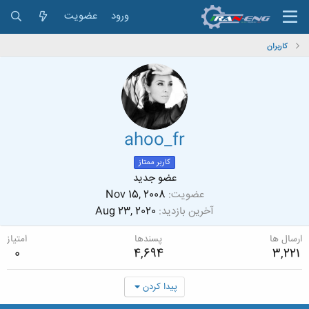
ورود
عضویت
کاربران
ahoo_fr
کاربر ممتاز
عضو جدید
عضویت
Nov 15, 2008
آخرین بازدید
Aug 23, 2020
ارسال ها
پسندها
امتیاز
0
4,694
3,221
پیدا کردن