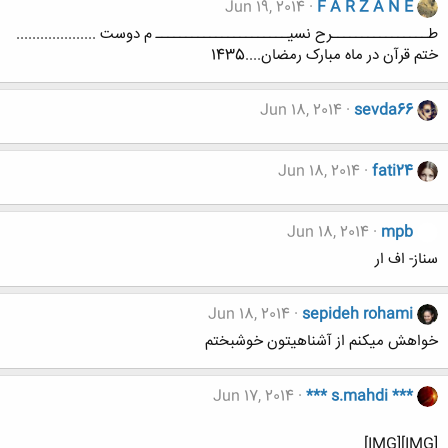
Jun 19, 2014
F A R Z A N E
طــــــــــــــــرح نسیــــــــــــــــــــــ م دوست ....................
ختم قرآن در ماه مبارک رمضان....1435
Jun 18, 2014
sevda66
Jun 18, 2014
fati24
Jun 18, 2014
mpb
سناز- اف ار
Jun 18, 2014
sepideh rohami
خواهش میکنم از آشناهیتون خوشبختم
Jun 17, 2014
*** s.mahdi ***
[IMG][IMG]