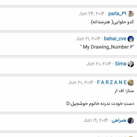
Jun 24, 2014
parla_69
کدو حلوایی( هنرمندانه)
Jun 21, 2014
bahar_cve
"My Drawing_Number 6 "
Jun 20, 2014
Sima
Jun 20, 2014
F A R Z A N E
سناز- اف ار
دستِ خودت ندرده خانوم خوشجیل:D
همراهی
Jun 19, 2014