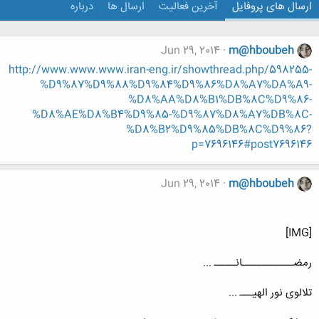
ارسال های پروفایل
آخرین فعالیت
ارسال ها
درباره
Jun 29, 2014
m@hboubeh
http://www.www.www.iran-eng.ir/showthread.php/598255-
%D9%87%D9%88%D9%84%D9%86%D8%A7%DA%A9-
%D8%AA%D8%B1%DB%8C%D9%86-
%D8%AE%D8%B4%D9%85-%D9%87%D8%A7%DB%8C-
%D8%B2%D9%85%DB%8C%D9%86?
p=7696146#post7696146
Jun 29, 2014
m@hboubeh
[IMG]
رمضــــــــــــانـــــ ...
تلالوی نور الهیـــ ...