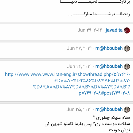
بر تارکــــــــــــ نحیفــــــ دنیــــــا
رمضانــ بر شــــــما مبارکــــــ ...
Jun 29, 2014
javad ta
Jun 27, 2014
m@hboubeh
Jun 26, 2014
m@hboubeh
http://www.www.www.iran-eng.ir/showthread.php/597626-
%D8%AE%D9%86%D8%AF%D9%87-
%D8%A8%D8%A7%D8%B2%D8%A7%D8%B1?
p=7690208#post7690208
Jun 25, 2014
m@hboubeh
سلام علیکم چطوری ؟
شکلات دوست داری؟ پس بفرما کامتو شیرین کن.
نوش جونت