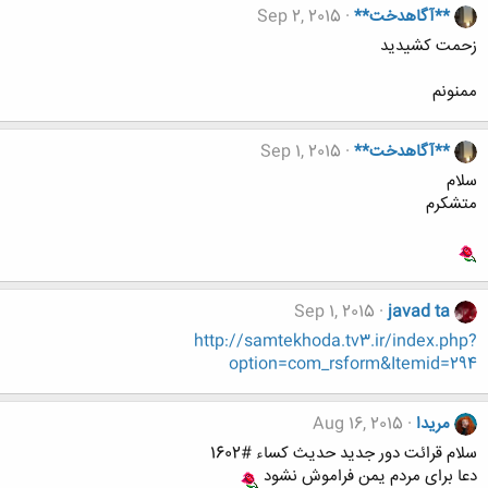
**آگاهدخت**
Sep 2, 2015
زحمت کشیدید
ممنونم
**آگاهدخت**
Sep 1, 2015
سلام
متشکرم
Sep 1, 2015
javad ta
http://samtekhoda.tv3.ir/index.php?
option=com_rsform&Itemid=294
مریدا
Aug 16, 2015
سلام قرائت دور جدید حدیث کساء #1602
دعا برای مردم یمن فراموش نشود