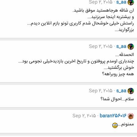
Sep 2, 2015
s_aa
ان شالله هرجاهستید موفق باشید.
و بیشتربه اینجا سربزنید...
راستش خیلی خوشحال شدم کاربری تونو بازم انلاین دیدم...
بزرگوارید...
Sep 2, 2015
s_aa
الحمدلله...
چندباری اومدم پروفتون و تاریخ اخرین بازدیدخیلی نجومی بود...
خوش برگشتید...
همه چیز روبراهه؟
Sep 2, 2015
s_aa
سلام...احوال شما؟
Sep 2, 2015
baran256016
ممنونم...