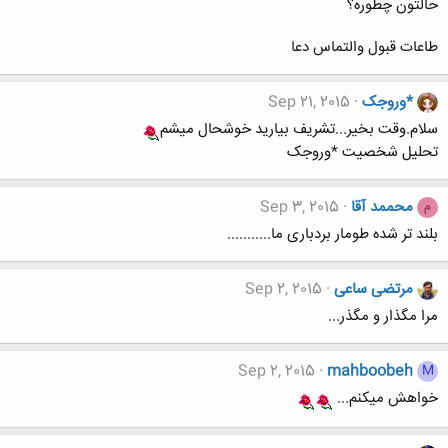
حالتون چطوره؟
طاعات قبول والتماس دعا
*وروجک
Sep 21, 2015
سلام.وقت بخیر...تشریف بیارید خوشحال میشم
تحلیل شخصیت *وروجک
محممد آقا
Sep 3, 2015
م
بلند تر شده طومار بردباری ما...........
مرتضی ساعی
Sep 2, 2015
مرا مگذار و مگذر...
Sep 2, 2015
mahboobeh
M
خواهش میکنم...