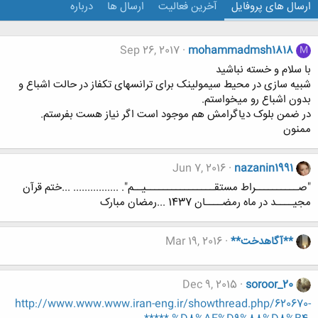
ارسال های پروفایل
آخرین فعالیت
ارسال ها
درباره
Sep 26, 2017
mohammadmsh1818
M
با سلام و خسته نباشید
شبیه سازی در محیط سیمولینک برای ترانسهای تکفاز در حالت اشباع و
بدون اشباع رو میخواستم.
در ضمن بلوک دیاگرامش هم موجود است اگر نیاز هست بفرستم.
ممنون
Jun 7, 2016
nazanin1991
"صــــــــــراط مستقــــــــــــــــیــم". ................ ...ختم قرآن
مجیــــد در ماه رمضــــان 1437 ...رمضان مبارک
**آگاهدخت**
Mar 19, 2016
Dec 9, 2015
soroor_20
http://www.www.www.iran-eng.ir/showthread.php/620670-