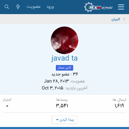
ورود
عضویت
کاربران
javad ta
کاربر ممتاز
36
·
عضو جدید
عضویت
Jan 28, 2013
آخرین بازدید
Oct 3, 2015
ارسال ها
پسندها
امتیاز
0
3,541
1,619
پیدا کردن