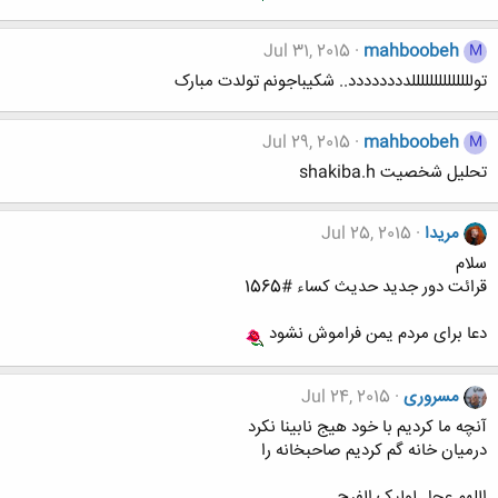
Jul 31, 2015
mahboobeh
M
توللللللللللللللدددددددد.. شکیباجونم تولدت مبارک
Jul 29, 2015
mahboobeh
M
تحلیل شخصیت shakiba.h
مریدا
Jul 25, 2015
سلام
قرائت دور جدید حدیث کساء #1565
دعا برای مردم یمن فراموش نشود
مسروری
Jul 24, 2015
آنچه ما کردیم با خود هیج نابینا نکرد
درمیان خانه گم کردیم صاحبخانه را
اللهم عجل لولیک الفرج...