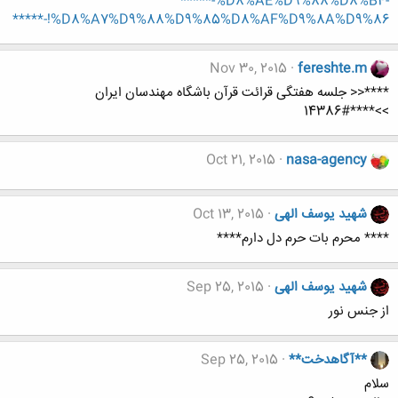
*****-%D8%AE%D9%88%D8%B4-
%D8%A7%D9%88%D9%85%D8%AF%D9%8A%D9%86!-*****
Nov 30, 2015
fereshte.m
****<< جلسه هفتگی قرائت قرآن باشگاه مهندسان ایران
>>****#14386
Oct 21, 2015
nasa-agency
شهید یوسف الهی
Oct 13, 2015
**** محرم بات حرم دل دارم****
شهید یوسف الهی
Sep 25, 2015
از جنس نور
**آگاهدخت**
Sep 25, 2015
سلام