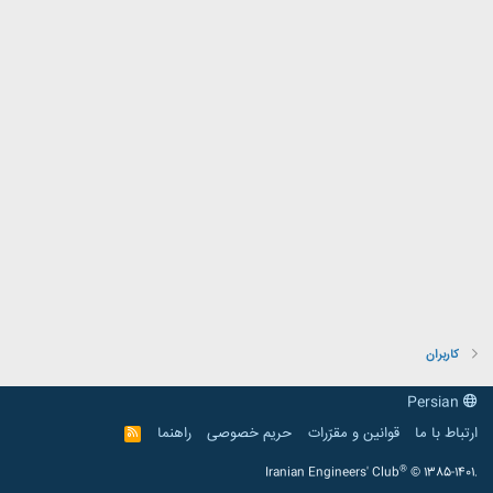
کاربران
Persian
ارتباط با ما
قوانین و مقرّرات
حریم خصوصی
راهنما
R
S
S
®
Iranian Engineers' Club
© 1385-1401.