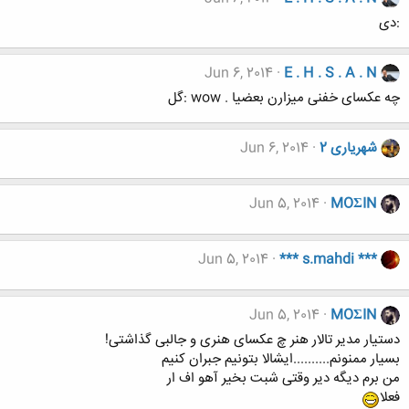
:دی
Jun 6, 2014
E . H . S . A . N
چه عکسای خفنی میزارن بعضیا . wow :گل
شهریاری 2
Jun 6, 2014
Jun 5, 2014
MOΣIN
Jun 5, 2014
*** s.mahdi ***
Jun 5, 2014
MOΣIN
دستیار مدیر تالار هنر چ عکسای هنری و جالبی گذاشتی!
بسیار ممنونم..........ایشالا بتونیم جبران کنیم
من برم دیگه دیر وقتی شبت بخیر آهو اف ار
فعلا