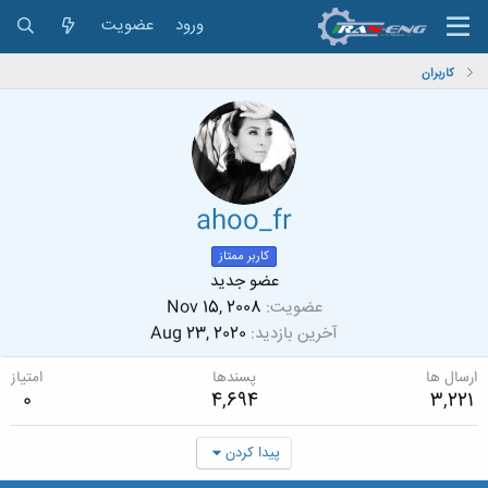
ورود
عضویت
کاربران
ahoo_fr
کاربر ممتاز
عضو جدید
عضویت
Nov 15, 2008
آخرین بازدید
Aug 23, 2020
ارسال ها
پسندها
امتیاز
0
4,694
3,221
پیدا کردن