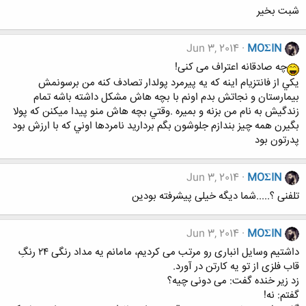
شبت بخیر
Jun 3, 2014
MOΣIN
چه صادقانه اعتراف می کنی!
یكي از فانتزيام اينه كه يه پيرمرد پولدار تصادف كنه من برسونمش
بيمارستان و نجاتش بدم اونم با بچه هاش مشكل داشته باشه تمام
زندگيش به نام من بزنه و بميره .وقتي بچه هاش منو پيدا ميكنن كه پولا
بگيرن همه چيز بندازم جلوشون بگم برداريد نامردها اوني كه با ارزش بود
پدرتون بود
Jun 3, 2014
MOΣIN
تلفنی ؟.....شما دیگه خیلی پیشرفته بودین
Jun 3, 2014
MOΣIN
داشتیم وسایل انباری رو مرتب می کردیم، مامانم یه مداد رنگی ۲۴ رنگِ
قاب فلزی از تو یه کارتن در آورد.
زد زیر خنده گفت: می دونی چیه؟
گفتم: نه!