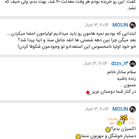
گفت: این رو خریده بودم هر وقت معدلت ۲۰ شد، بهت بدم، ولی حیف که
نشد.
Jun 3, 2014
MOΣIN
ابتدایی که بودیم نمره هامون رو باید میدادیم اولیامون امضا میکردن….
بعد میگن چرا بین دهه شصتی ها انقد جاعل سند و اینا پیدا شد؟
خو خود اولیا نامحسوس این استعدادو تو وجودمون شکوفا کردن!
Jun 3, 2014
dzzv_13
سلام ساناز خانم
زنده باشید
ممنون ..
در کنار شما دوستان عزیز
Jun 3, 2014
MOΣIN
اکسیژن بدم؟
دستیار خوشگل و مهربون منما