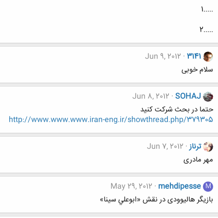
.....1
.....2
Jun 9, 2012
3141
سلام خوبی
Jun 8, 2012
SOHAJ
حتما در بحث شرکت کنید
http://www.www.www.iran-eng.ir/showthread.php/379305
ترناز
Jun 7, 2012
مهر مادری
May 29, 2012
mehdipesse
M
بازیگر هالیوودی در نقش «ابوعلي سينا»