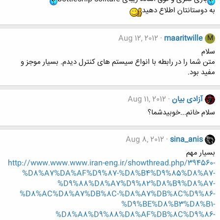
به دوستانتان اطلاع دهید
Aug 12, 2012
maaritwille
M
سلام
متن شما را در رابطه با انواع سیستم های کنترل دیدم. بسیار موجز و
مفید بود.
آزادی بیان
Aug 11, 2012
سلام خانم...خوبیدشما؟
Aug 8, 2012
sina_anis
بسیار مهم
http://www.www.www.iran-eng.ir/showthread.php/394560-
%D8%A7%DA%AF%D9%87-%D8%B4%D9%85%D8%A7-
%D9%88%D8%A7%D9%82%D8%B9%D8%A7-
%D8%AC%D8%A7%DB%8C-%D8%A7%DB%8C%D9%86-
%D9%BE%D8%B3%D8%B1-
%D8%A8%D9%88%D8%AF%DB%8C%D9%86-