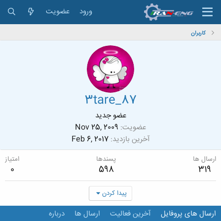
ورود
عضویت
کاربران
3tare_87
عضو جدید
عضویت
Nov 25, 2009
آخرین بازدید
Feb 6, 2017
ارسال ها
پسندها
امتیاز
0
598
319
پیدا کردن
ارسال های پروفایل
آخرین فعالیت
ارسال ها
درباره