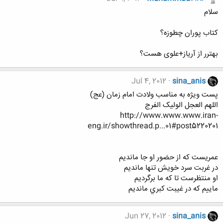
سلام
کتاب پوران چطوزه؟
بهترر از آریاز+علوی هست؟
Jul 4, 2012
sina_anis
پست ویژه به مناسب ولادت امام زمان (عج)
اللهم العجل الولیک الفرج
http://www.www.www.iran-
eng.ir/showthread.p...01#post5220201
عمريست كه از حضور او جا مانديم
در غربت سرد خويش تنها مانديم
او منتظرست تا كه ما برگرديم
ماييم كه در غيبت كبري مانديم
Jun 27, 2012
sina_anis