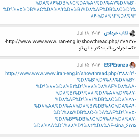
%DA%86%DB%8C%DA%A9%D8%A7%D8%B1-
%D9%85%DB%8C%DA%A9%D8%B1%D8%AF%DB%8C%D9%
86-%D8%9F%D8%9F
نقاب خردادی
Jul 18, 2012
http://www.www.www.iran-eng.ir/showthread.php/387270-
عکسا-جراحی-قلب-دکترا-بیان-تو
Jul 15, 2012
ESPEranza
http://www.www.www.iran-eng.ir/showthread.php/388199-
%D8%B1%D9%88%D8%B2-
%D9%88%D8%B1%D9%88%D8%AF%D8%AA-
%D8%B1%D9%88-%D8%A8%D9%87-
%D8%AF%D9%86%DB%8C%D8%A7-
%D8%AA%D8%A8%D8%B1%DB%8C%DA%A9-
%D9%85%DB%8C-%DA%AF%D9%85-
%D8%B3%DB%8C%D9%86%D8%A7-
%D8%AA%D9%88%D9%84%D8%AF-sina_6175