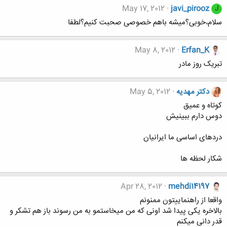
May 17, 2012
javi_pirooz
J
سلام،خوبی؟میشه باهم خصوصی صحبت کنیم؟لطفا
May 8, 2012
Erfan_K
تبریک روز مادر
دکتر مهدیه
May 5, 2012
کوتاه و عمیق
دوس دارم ببینیش
دردهای اساسی ما ایرانیان
شکار لحظه ها
Apr 28, 2012
mehdi14197
واقعا از راهنماییتون ممنونم
بالاخره یکی پیدا شد اونی که من میخاستمو به من رسوند باز هم تشکر و
قدر دانی میکنم