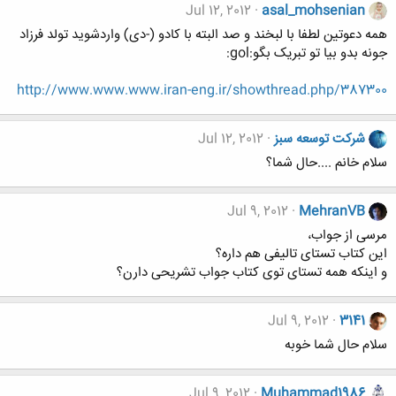
Jul 12, 2012
asal_mohsenian
همه دعوتين لطفا با لبخند و صد البته با كادو (-دى) واردشويد تولد فرزاد
جونه بدو بیا تو تبریک بگو:gol:
http://www.www.www.iran-eng.ir/showthread.php/387300
شرکت توسعه سبز
Jul 12, 2012
سلام خانم ....حال شما؟
Jul 9, 2012
MehranVB
مرسی از جواب،
این کتاب تستای تالیفی هم داره؟
و اینکه همه تستای توی کتاب جواب تشریحی دارن؟
Jul 9, 2012
3141
سلام حال شما خوبه
Jul 9, 2012
Muhammad1986