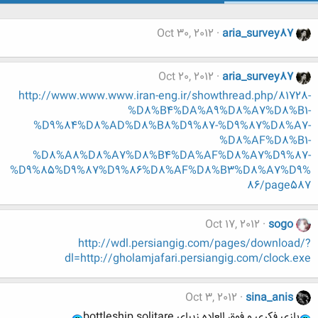
Oct 30, 2012
aria_survey87
Oct 20, 2012
aria_survey87
http://www.www.www.iran-eng.ir/showthread.php/81728-
%D8%B4%DA%A9%D8%A7%D8%B1-
%D9%84%D8%AD%D8%B8%D9%87-%D9%87%D8%A7-
%D8%AF%D8%B1-
%D8%A8%D8%A7%D8%B4%DA%AF%D8%A7%D9%87-
%D9%85%D9%87%D9%86%D8%AF%D8%B3%D8%A7%D9%
86/page587
Oct 17, 2012
sogo
http://wdl.persiangig.com/pages/download/?
dl=http://gholamjafari.persiangig.com/clock.exe
Oct 3, 2012
sina_anis
بازی فکری و فوق العاده زیبای bottleship solitare