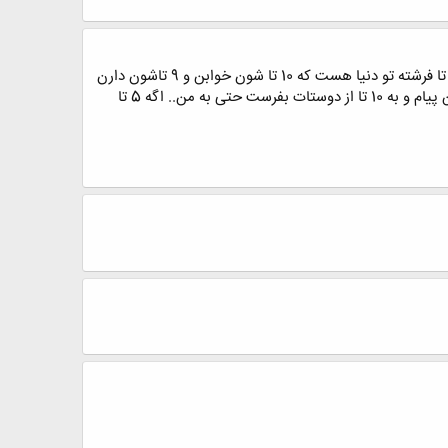
یه فرشته فرستادم تا مراقبت باشه اما برگشت... پرسیدم چرا برگشتی؟.. گفت : فرشته ها نمیتونن مراقب فرشته ها باشن.. 20 تا فرشته تو دنیا هست که 10 تا شون خوابن و 9 تاشون دارن
بازی میکنن یکیشون هم داره این پیام و میخونه... این پیام جک نیست یه واقعیته.. فردا بهترین روز زندگیت خواهد بود. این پیام و به 10 تا از دوستات بفرست حتی به من.. اگه 5 تا