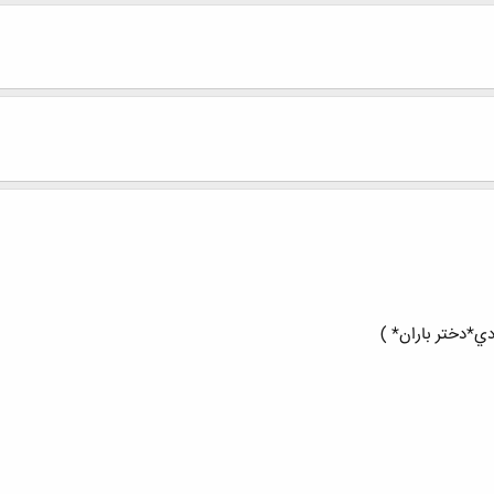
ي*دختر باران* )