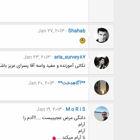
Jan 27, 2013
Shahab
Jan 23, 2013
aria_survey87
نکاتی آموزنده و مفید واسه آقا پسرای عزیز باشگ
**آگاهدخت**
Jan 20, 2013
Jan 19, 2013
M o R i S
دلتگی مرض عجیبیست ....!!آدم را
آرام
آرام
نا آرام میکند ...