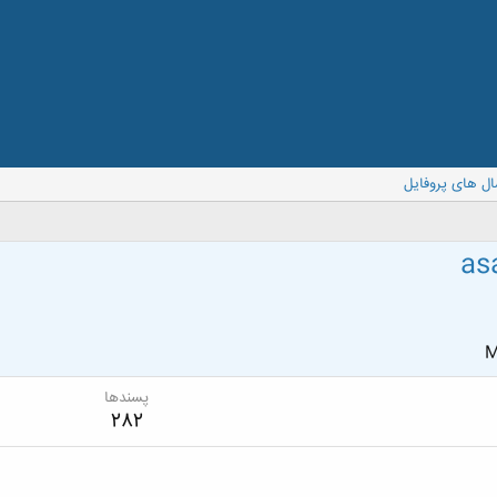
ال های پروفایل
as
M
پسندها
282