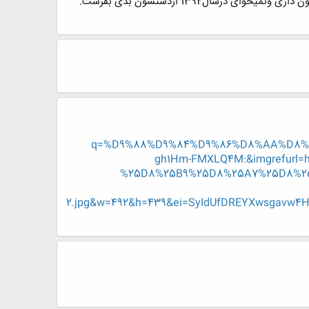
سال1391کم کم داره تموم میشه، یادت باشه زندگی کوتاهه،صادقانه عاشق باش وبدون کنترل بخند ،اینو به کسانی که دوستشون داری ونمیخوای درسال1392 ازدستشون بدی بفرست.
q=%D9%88%D9%84%D9%86%D8%AA%D8%A7%D
gh1Hm-FMXLQ4M:&imgrefurl
%25D8%25B9%25D8%25A7%25D8%25
2.jpg&w=492&h=439&ei=SyIdUfDREYXwsgavw4HI