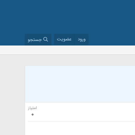
ورود
عضویت
جستجو
امتیاز
0