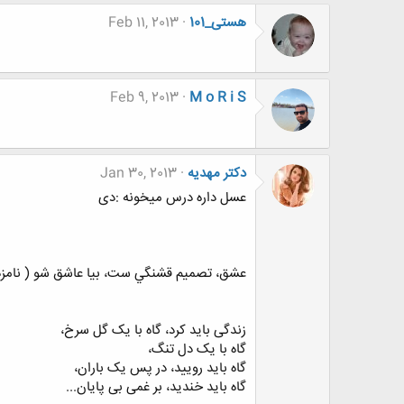
هستی_101
Feb 11, 2013
Feb 9, 2013
M o R i S
دکتر مهدیه
Jan 30, 2013
عسل داره درس میخونه :دی
عشق، تصميم قشنگي ست، بيا عاشق شو ( نامزد
زندگی باید کرد، گاه با یک گل سرخ،
گاه با یک دل تنگ،
گاه باید رویید، در پس یک باران،
گاه باید خندید، بر غمی بی پایان...