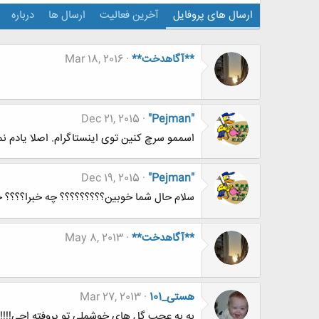
ارسال های پروفایل
آخرین فعالیت
ارسال ها
درباره
**آگاهدخت**
Mar 18, 2016
Dec 21, 2015
"Pejman"
اسممو سرچ کنین توی اینستاگرام. اصلا یادم نم
Dec 19, 2015
"Pejman"
سلام حال شما خوبین؟؟؟؟؟؟؟؟؟ چه خبرا؟؟؟؟
**آگاهدخت**
May 8, 2013
هستی_101
Mar 27, 2013
به به عجب گل های خوشملی تو پروفته اجی!!!!