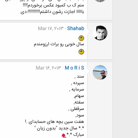
منم ک ب کمبود عکس برخوردم!!!!
بااااا اجازت رشون داشتم!!!!!!!!!!:دی
Mar 17, 2013
Shahab
سال خوبی رو برات ارزومندم
Mar 16, 2013
M o R i S
سند ,
سپرده ,
سرمایه ,
سهام,
سفته,
سرقفلی ,
سود,
هفت سین بچه های حسابدای .!
*.* سال جدید "بدون زیان "
مبارک *.*