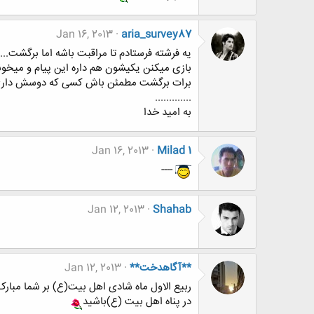
Jan 16, 2013
aria_survey87
برات برگشت مطمئن باش کسی که دوسش داری س
.............
به امید خدا
Jan 16, 2013
Milad 1
----
Jan 12, 2013
Shahab
**آگاهدخت**
Jan 12, 2013
ربیع الاول ماه شادی اهل بیت(ع) بر شما مبارک
در پناه اهل بیت (ع)باشید