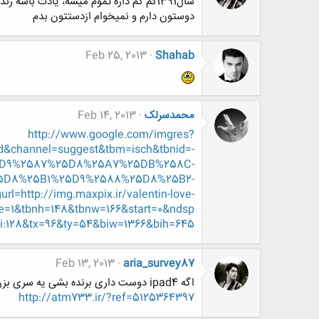
دوستون دارم و نمیخوام ازدستتون بدم
Feb 25, 2013
Shahab
محمدسرلک
Feb 14, 2013
http://www.google.com/imgres?
hannel=suggest&tbm=isch&tbnid=-
%25D9%2587%25D8%25A7%25DB%258C-
D8%25B1%25D9%2588%25D8%25B2-
=http://img.maxpix.ir/valentin-love-
=1&tbnh=148&tbnw=166&start=0&ndsp
:0,i:128&tx=96&ty=54&biw=1366&bih=645
Feb 13, 2013
aria_survey87
اگه ipad4 دوست داری برنده بشی یه سری بزن ضرر نمیکنی
http://atm733.ir/?ref=5125364397