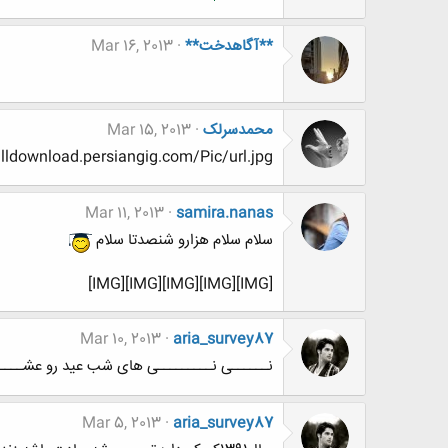
**آگاهدخت**
Mar 16, 2013
محمدسرلک
Mar 15, 2013
lldownload.persiangig.com/Pic/url.jpg
Mar 11, 2013
samira.nanas
سلام سلام هزارو شنصدتا سلام
[IMG][IMG][IMG][IMG][IMG]
Mar 10, 2013
aria_survey87
نــــــی نـــــــــی های شب عید رو عشـــــ
Mar 5, 2013
aria_survey87