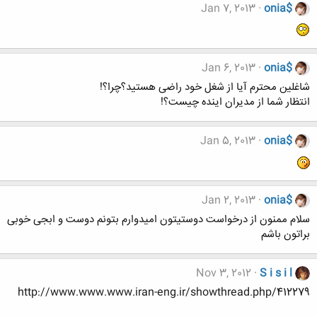
Jan 7, 2013
onia$
Jan 6, 2013
onia$
شاغلین محترم آیا از شغل خود راضی هستید؟چرا؟!
انتظار شما از مدیران اینده چیست؟!
Jan 5, 2013
onia$
Jan 2, 2013
onia$
سلام ممنون از درخواست دوستیتون امیدوارم بتونم دوست و ابجی خوبی
براتون باشم
Nov 3, 2012
S i s i l
http://www.www.www.iran-eng.ir/showthread.php/412279