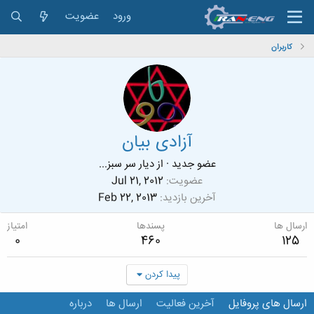
ورود
عضویت
کاربران
آزادی بیان
عضو جدید
·
از
دیار سر سبز...
عضویت
Jul 21, 2012
آخرین بازدید
Feb 22, 2013
ارسال ها
پسندها
امتیاز
0
460
125
پیدا کردن
ارسال های پروفایل
آخرین فعالیت
ارسال ها
درباره