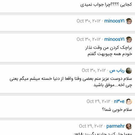
کجایی ؟؟؟؟چرا جواب نمیدی
Oct 30, 2012
minoos71
Oct 30, 2012
minoos71
براچک کردن من وقت نذار
خودم همه چیوبهت گفتم
رباب ص
Oct 30, 2012
سلام دوست عزیز منم بعضی وقتا واقعا از دنیا خسته میشم میگم یعنی
چی اخه...موفق باشید
Oct 29, 2012
n30e
سلام خوبی شما؟
Oct 29, 2012
parmehr
معما حل کنید جایزه بگیرید:w18: