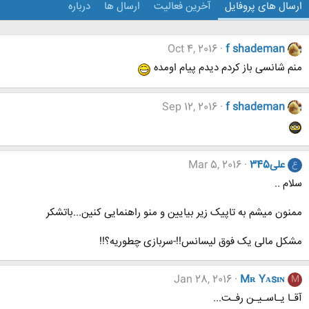
ارسال های پروفایل
آخرین فعالیت
ارسال ها
درباره
Oct 4, 2016
f shademan
منم شانسی باز کردم دیدم پیام اومده
Sep 12, 2016
f shademan
علی345
Mar 5, 2016
ع
سلام ..
ممنون میشم به تاپیک زیر بیایین و منو راهنمایی کنین...باتشکر
مشکل مالی یک فوق لیسانس!!-سربازی چطوریه؟!!
Jan 28, 2016
Mʀ Yᴀsɪɴ
M
آقـا یـاسـیـن رفـت...