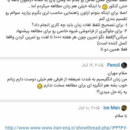
تلفظ صحیح معنی هاش رو بلدم اما وقتی پای یه مقاله درمیون باشه یا
حتی کنکور
با اینکه خیلی هم زبان مطالعه میکردم اما...
اصلا برای اینکه بتونم ازتون راهنمایی مناسب تری بگیرم بزارید سوالم رو
تقسیم بندی کنم
1- برای تصحیح تلفظ لغات زبان باید چه کاری انجام داد؟
2- برای جلوگیری از فراموشی شیوه خاصی رو برای مطالعه پیشنهاد
میکنی؟(فقط نگو تمرین چون هر هفته 1000 تا لغت رو تمرین کردن واقعا
کسل کننده است)
فعلا همین دو تا
Jul 16, 2015
Pencil
سلام مهران
من زبان انگلیسیم به شدت ضیعفه؛ از طرفی هم خیلی دوست دارم زبانم
خوب بشه هم انگیزه ای برای مطالعه سخت ندارم
یه راه حل میدی؟!
Jul 10, 2015
Ice Man
با سلام
http://www.www.www.iran-eng.ir/showthread.php/134947-