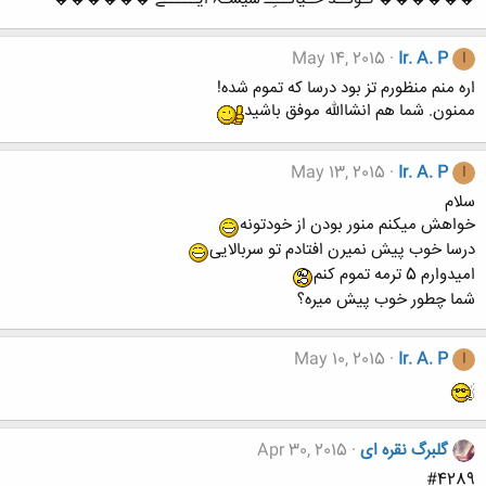
May 14, 2015
Ir. A. P
I
اره منم منظورم تز بود درسا که تموم شده!
ممنون. شما هم انشاالله موفق باشید
May 13, 2015
Ir. A. P
I
سلام
خواهش میکنم منور بودن از خودتونه
درسا خوب پیش نمیرن افتادم تو سربالایی
امیدوارم 5 ترمه تموم کنم
شما چطور خوب پیش میره؟
May 10, 2015
Ir. A. P
I
گلبرگ نقره ای
Apr 30, 2015
#4289