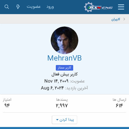
ورود
عضویت
کاربران
MehranVB
کاربر ممتاز
کاربر بیش فعال
عضویت
Nov 14, 2009
آخرین بازدید
Aug 6, 2024
ارسال ها
پسندها
امتیاز
94
2,997
614
پیدا کردن