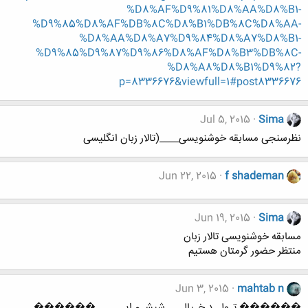
%D8%AF%D9%81%D8%AA%D8%B1-
%D9%85%D8%AF%DB%8C%D8%B1%DB%8C%D8%AA-
%D8%AA%D8%A7%D9%84%D8%A7%D8%B1-
%D9%85%D9%87%D9%86%D8%AF%D8%B3%DB%8C-
%D8%A8%D8%B1%D9%82?
p=8336676&viewfull=1#post8336676
Jul 5, 2015
Sima
نظرسنجی مسابقه خوشنویسی____(تالار زبان انگلیسی
Jun 22, 2015
f shademan
Jun 19, 2015
Sima
مسابقه خوشنویسی تالار زبان
منتظر حضور گرمتان هستیم
Jun 3, 2015
mahtab n
������ تـولــد خـیالـــِـ شیشـہ ایـــــے ������