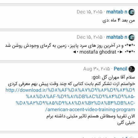
Dec 15, 2015
mahtab n
من بعد 4 ماه :دی
Dec 15, 2015
mahtab n
•*♥*• و در آخرین روز های سرد پاییز ، زمین به گرمای وجودش روشن شد
•*♥*• ►• mostafa ghodrat •◄
Aug 30, 2015
Pencil
سلام آقا مهران گل :gol:
خواستم ازت تشکر کنم بابت کتابی که چند وقت پیش بهم معرفی کردی
http://download.ir/%D8%AF%D8%A7%D9%86%D9%84%D9
%88%D8%AF-%D9%81%DB%8C%D9%84%D9%85-
%D8%A2%D9%85%D9%88%D8%B2%D8%B4%DB%8C-
american-accent-video-training-program/
الان تقریبا وسطاش هستم تاثیر مثبتی داشته برام
خیلی گلی