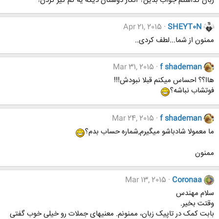
زبان گذاشتم جواب بدین؟ انگار دوستان دیگه یه کم گیر کردن!
Apr 21, 2015
SHEYT0N
ممنون از شما...لطف کردی..
Mar 31, 2015
f shademan
هاا؟؟ احساس ميكنم قبلا نبودش!!!
فوتشاب نباشه؟
Mar 24, 2015
f shademan
ما معمولا شادباشو ميگيرم,شماره حساب بدم؟
ممنون
Mar 13, 2015
Coronaa
سلام مهندس
وقتت بخیر.
بابت کمک در تاپیک زبان، ممنونم. معنیهای جملات رو خیلی خوب گفتی