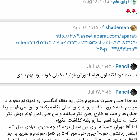
آوای علم
Aug 18, 2015
Aug 16, 2015
f shademan
http://hw4.asset.aparat.com/aparat-
video/797b7905927be13274a944536cba5bc92384969-
360p__44893.mp4
Jul 18, 2015
Pencil
دستت درد نکنه اون فیلم آموزش فونیک خیلی خوب بود بهم دادی
Jul 17, 2015
Pencil
به خدا خیلی حسرت میخورم وقتی یه مقاله انگلیسی رو نمیتونم بخونم یا
میبینم همه دارن یه فیلم رو به زبان اصلی نگاه میکنند و من نمی فهمم ویا
خیلی ها راحت به خارج رفتن فکر میکنند و من حتی نمی تونم بهش فکر
بکنم....؛ شاید اسم اینا رو بشه گذاشت انگیزه
اما آقا مهران همیشه برای من سوال بوده که چه جوری افرادی مثل شما
اینقدر زبانشون خوبه؟ چون خود من 504 رو کامل خوندم و تقریبا به جز