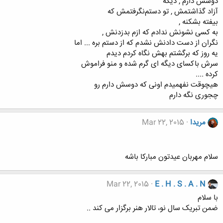
ﺩﻭﺳﺶ ﺩﺍﺭﻡ , ﺩﯾﮕﻪ
ﺁﺯﺍﺩ ﮔﺬﺍﺷﺘﻤﺶ , ﺗﻮ ﺩﺳﺘﻢﻧﮕﺮﻓﺘﻤﺶ ﮐﻪ
ﺑﯿﻔﺘﻪ ﺑﺸﮑﻨﻪ ,
ﺑﻪ ﮐﺴﯽ ﻧﺸﻮﻧﺶ ﻧﺪﺍﺩﻡ ﮐﻪ ﺍﺯﻡ ﺑﺪﺯﺩﻧﺶ ,
ﻧﮕﺮﺍﻥ ﺍﺯ ﺩﺳﺖ ﺩﺍﺩﻧﺶ ﻧﺸﺪﻡ ﮐﻪ ﺍﺯ ﺩﺳﺘﻢ ﺑﺮﻩ ... ﺍﻣﺎ
ﯾﻪ ﺭﻭﺯ ﮐﻪ ﺑﺮﮔﺸﺘﻢ ﺑﻬﺶ ﻧﮕﺎﻩ ﮐﺮﺩﻡ ﺩﯾﺪﻡ
ﺳﺮﺵ ﺑﺎﮐﺴﺎﯼ ﺩﯾﮕﻪ ﺍﯼ ﮔﺮﻡ ﺷﺪﻩ ﻭ ﻣﻨﻮ ﻓﺮﺍﻣﻮﺵ
ﮐﺮﺩﻩ ....
ﻫﯿﭽﻮﻗﺖ ﻧﻔﻬﻤﯿﺪﻡ ﺍﻭﻧﯽ ﮐﻪ ﺩﻭﺳﺶ ﺩﺍﺭﻡ ﺭﻭ
ﭼﺠﻮﺭﯼ ﻧﮕﻪ ﺩﺍﺭﻡ
مریدا
Mar 22, 2015
سلام مهربان عیدتون مبارکا باشه
Mar 22, 2015
E . H . S . A . N
با سلام
ضمن تبریک سال نو، تالار هنر برگزار می کند ..