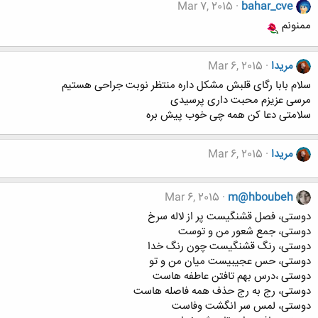
Mar 7, 2015
bahar_cve
ممنونم
مریدا
Mar 6, 2015
سلام بابا رگای قلبش مشکل داره منتظر نوبت جراحی هستیم
مرسی عزیزم محبت داری پرسیدی
سلامتی دعا کن همه چی خوب پیش بره
مریدا
Mar 6, 2015
Mar 6, 2015
m@hboubeh
دوستى، فصل قشنگيست پر از لاله سرخ
دوستى، جمع شعور من و توست
دوستى، رنگ قشنگيست چون رنگ خدا
دوستى، حس عجيبيست ميان من و تو
دوستى ،درس بهم تافتن عاطفه هاست
دوستى، رج به رج حذف همه فاصله هاست
دوستى، لمس سر انگشت وفاست