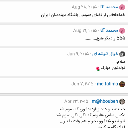
محممد آقا
Aug 28, 2015
م
خداحافظی از فضای عمومی باشگاه مهندسان ایران
محممد آقا
Aug 21, 2015
م
555 و دیگر هیچ..........
خیال شیشه ای
Jun 9, 2015
سلام.
تولدتون مبارک
Jun 7, 2015
me.fatima
Apr 23, 2015
m@hboubeh
خب عید و دید وبازدیداتون که تموم شد
عکس سلفی هاتونم که بگی نگی تموم شد
ظریف و 5+1 وو تحریم هم رفت تا تیر...
فعلا نگاه میکنیم