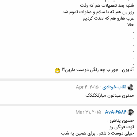
شنبه بعد تعطیلات هم که رفت
روز زن هم که با سلام و صلوات تموم شد
عرب هارو هم که لعنت کردیم
حالا...
.
.
.
.
.
.
آقایون.. جوراب چه رنگی دوست دارین؟!
نقاب خردادی
Apr 4, 2015
ممنون عیدتون مبارککککک
Mar 31, 2015
AvA-6586
ﺣﺴﻴﻦ ﭘﻨﺎﻫﻰ :
ﺗﻮﺕ ﻓﺮﻧﮕﯽ ﺭﻭ
ﺧﯿﻠﯽ ﺩﻭﺳﺖ ﺩﺍﺷﺘﻢ , ﺑﺮﺍﯼ ﻫﻤﯿﻦ ﯾﻪ ﺷﺐ