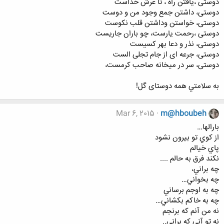
دوستى ،يافتن راه ، تا عرش خداست
دوستى، داشتن جمع وجود من و دوست
دوستى، خواستن وداشتن قلب نكوست
دوستى ،رحمت يارست، چو باران جاريست
دوستى، نذر و دعا بهر كسيست
دوستى، جرعه اى از جام تجلى الست
دوستى، سر در ميخانه صاحب كرمست،
به سلامتي همه دوستای گل!
Mar 6, 2015
m@hboubeh
بارالها…
از كوي تو بيرون نشود
پاي خيالم
نكند فرق به حالم ....
چه براني،
چه بخواني…
چه به اوجم برساني
چه به خاكم بكشاني…
نه من آنم كه برنجم
نه تو آني كه براني..