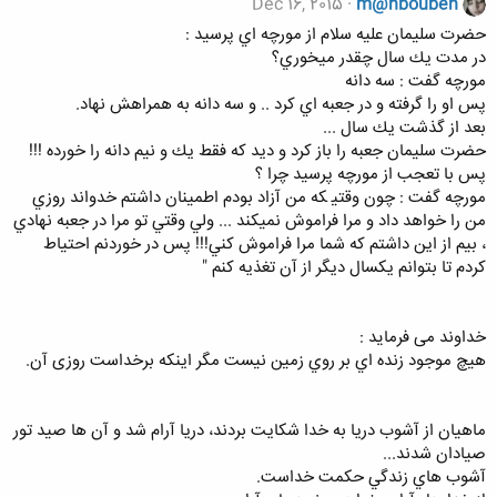
Dec 16, 2015
m@hboubeh
ﺣﻀﺮﺕ ﺳﻠﻴﻤﺎﻥ ﻋﻠﻴﻪ ﺳﻼﻡ ﺍﺯ ﻣﻮﺭﭼﻪ ﺍﻱ ﭘﺮﺳﻴﺪ :
ﺩﺭ ﻣﺪﺕ ﻳﻚ ﺳﺎﻝ ﭼﻘﺪﺭ ﻣﻴﺨﻮﺭﻱ؟
ﻣﻮﺭﭼﻪ ﮔﻔﺖ : ﺳﻪ ﺩﺍﻧﻪ
ﭘﺲ ﺍﻭ ﺭﺍ ﮔﺮﻓﺘﻪ ﻭ ﺩﺭ ﺟﻌﺒﻪ ﺍﻱ ﻛﺮﺩ .. ﻭ ﺳﻪ ﺩﺍﻧﻪ ﺑﻪ ﻫﻤﺮﺍﻫﺶ ﻧﻬﺎﺩ.
ﺑﻌﺪ ﺍﺯ ﮔﺬﺷﺖ ﻳﻚ ﺳﺎﻝ ...
ﺣﻀﺮﺕ ﺳﻠﻴﻤﺎﻥ ﺟﻌﺒﻪ ﺭﺍ ﺑﺎﺯ ﻛﺮﺩ ﻭ ﺩﻳﺪ ﻛﻪ ﻓﻘﻂ ﻳﻚ ﻭ ﻧﻴﻢ ﺩﺍﻧﻪ ﺭﺍ ﺧﻮﺭﺩﻩ !!!
ﭘﺲ ﺑﺎ ﺗﻌﺠﺐ ﺍﺯ ﻣﻮﺭﭼﻪ ﭘﺮﺳﻴﺪ ﭼﺮﺍ ؟
ﻣﻮﺭﭼﻪ ﮔﻔﺖ : ﭼﻮﻥ ﻭﻗﺘﻴ ﻜﻪ ﻣﻦ ﺁﺯﺍﺩ ﺑﻮﺩﻡ ﺍﻃﻤﻴﻨﺎﻥ داشتم ﺧﺪﻭﺍﻧﺪ ﺭﻭﺯﻱ
ﻣﻦ ﺭﺍ ﺧﻮﺍﻫﺪ ﺩﺍﺩ ﻭ ﻣﺮﺍ ﻓﺮﺍﻣﻮﺵ ﻧﻤﻴﻜﻨﺪ ... ﻭﻟﻲ ﻭﻗﺘﻲ ﺗﻮ ﻣﺮﺍ ﺩﺭ ﺟﻌﺒﻪ ﻧﻬﺎﺩﻱ
، ﺑﻴﻢ ﺍﺯ ﺍﻳﻦ ﺩﺍﺷﺘﻢ ﻛﻪ ﺷﻤﺎ ﻣﺮﺍ ﻓﺮﺍﻣﻮﺵ ﻛﻨﻲ!!! ﭘﺲ ﺩﺭ ﺧﻮﺭﺩﻧﻢ ﺍﺣﺘﻴﺎﻁ
ﻛﺮﺩﻡ ﺗﺎ ﺑﺘﻮﺍﻧﻢ ﻳﻜﺴﺎﻝ ﺩﻳﮕﺮ ﺍﺯ ﺁﻥ ﺗﻐﺬﻳﻪ ﻛﻨﻢ "
ﺧﺪﺍﻭﻧﺪ می فرماید :
ﻫﻴﭻ ﻣﻮﺟﻮﺩ ﺯﻧﺪﻩ ﺍﻱ ﺑﺮ ﺭﻭﻱ ﺯﻣﻴﻦ ﻧﻴﺴﺖ ﻣﮕﺮ ﺍﻳﻨﻜﻪ ﺑﺮﺧﺪﺍست روزی آن.
ماهيان از آشوب دريا به خدا شكايت بردند، دريا آرام شد و آن ها صيد تور
صيادان شدند...
آشوب هاي زندگي حكمت خداست.