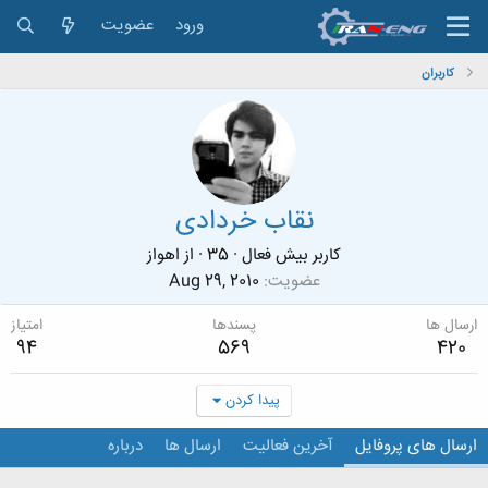
ورود
عضویت
کاربران
نقاب خردادی
کاربر بیش فعال
·
35
·
از
اهواز
عضویت
Aug 29, 2010
ارسال ها
پسندها
امتیاز
94
569
420
پیدا کردن
ارسال های پروفایل
آخرین فعالیت
ارسال ها
درباره