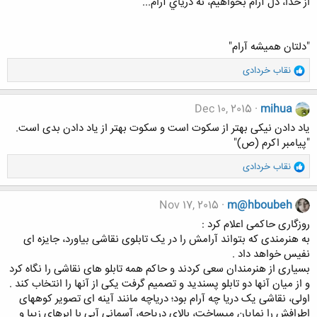
از خدا، دل آرام بخواهيم، نه درياي آرام...
"دلتان همیشه آرام"
و
نقاب خردادی
ا
ک
ن
Dec 10, 2015
mihua
ش
یاد دادن نیکی بهتر از سکوت است و سکوت بهتر از یاد دادن بدی است.
ه
"پیامبر اکرم (ص)"
ا
:
و
نقاب خردادی
ا
ک
ن
Nov 17, 2015
m@hboubeh
ش
ﺭﻭﺯﮔﺎﺭﯼ ﺣﺎﮐﻤﯽ ﺍﻋﻼﻡ ﮐﺮﺩ :
ه
ﺑﻪ ﻫﻨﺮﻣﻨﺪﯼ ﮐﻪ ﺑﺘﻮﺍﻧﺪ ﺁﺭﺍﻣﺶ ﺭﺍ ﺩﺭ ﯾﮏ ﺗﺎﺑﻠﻮﯼ ﻧﻘﺎﺷﯽ ﺑﯿﺎﻭﺭﺩ، ﺟﺎﯾﺰﻩ ﺍﯼ
ا
ﻧﻔﯿﺲ ﺧﻮﺍﻫﺪ ﺩﺍﺩ .
:
ﺑﺴﯿﺎﺭﯼ ﺍﺯ ﻫﻨﺮﻣﻨﺪﺍﻥ ﺳﻌﯽ ﮐﺮﺩﻧﺪ ﻭ ﺣﺎﮐﻢ ﻫﻤﻪ ﺗﺎﺑﻠﻮ ﻫﺎﯼ ﻧﻘﺎﺷﯽ ﺭﺍ ﻧﮕﺎﻩ ﮐﺮﺩ
ﻭ ﺍﺯ ﻣﯿﺎﻥ ﺁﻧﻬﺎ ﺩﻭ ﺗﺎﺑﻠﻮ ﭘﺴﻨﺪﯾﺪ ﻭ ﺗﺼﻤﯿﻢ ﮔﺮﻓﺖ ﯾﮑﯽ ﺍﺯ ﺁﻧﻬﺎ ﺭﺍ ﺍﻧﺘﺨﺎﺏ ﮐﻨﺪ .
ﺍﻭﻟﯽ، ﻧﻘﺎﺷﯽ ﯾﮏ ﺩﺭﯾﺎ ﭼﻪ ﺁﺭﺍﻡ ﺑﻮﺩ؛ ﺩﺭﯾﺎﭼﻪ ﻣﺎﻧﻨﺪ ﺁﯾﻨﻪ ﺍﯼ ﺗﺼﻮﯾﺮ ﮐﻮﻫﻬﺎﯼ
ﺍﻃﺮﺍﻓﺶ ﺭﺍ ﻧﻤﺎﯾﺎﻥ ﻣﯿﺴﺎﺧﺖ، ﺑﺎﻻﯼ ﺩﺭﯾﺎﭼﻪ، ﺁﺳﻤﺎﻧﯽ ﺁﺑﯽ ﺑﺎ ﺍﺑﺮﻫﺎﯼ ﺯﯾﺒﺎ ﻭ