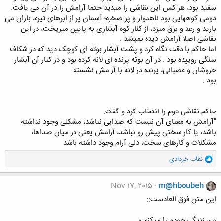
ﺳﻔﯿﺪ ﺑﻮﺩ، ﻫﺮ ﮐﺲ ﺍﯾﻦ ﻧﻘﺎﺷﯽ ﺭﺍ ﻣﯿﺪﯾﺪ ﺣﺘﻤﺎ ﺁﺭﺍﻣﺶ ﺭﺍ ﺩﺭ ﺁﻥ ﻣﯽ ﯾﺎﻓﺖ.
ﺩﻭﻣﯽ ﮐﻮﻫﻬﺎﯾﯽ ﺑﻮﺩ ﻧﺎﻫﻤﻮﺍﺭ ﻭ ﭘﺮ ﺻﺨﺮﻩ؛ ﺁﺳﻤﺎﻥ ﭘﺮ ﺍﺯ ﺍﺑﺮﻫﺎﯼ ﺗﯿﺮﻩ، ﺑﺎﺭﺍﻥ ﻣﯽ
ﺑﺎﺭﯾﺪ ﻭ ﺭﻋﺪ ﻭ ﺑﺮﻕ ﻣﯿﺰﺩ، ﺍﺯ ﮐﻨﺎﺭ ﮐﻮﻩ ﺁﺑﺸﺎﺭﯼ ﺑﻪ ﭘﺎﯾﯿﻦ ﻣﯿﺮﯾﺨﺖ، ﺩﺭ ﺍﯾﻦ
ﻧﻘﺎﺷﯽ ﺍﺻﻼ ﺁﺭﺍﻣﺶ ﺩﯾﺪﻩ ﻧﻤﯿﺸﺪ .
ﺍﻣﺎ ﺣﺎﮐﻢ ﺑﺎ ﺩﻗﺖ ﻧﮕﺎﻩ ﮐﺮﺩ ﻭ ﭘﺸﺖ ﺁﺑﺸﺎﺭ ﺑﻮﺗﻪ ﺍﯼ ﮐﻮﭼﮏ ﺩﯾﺪ ﮐﻪ ﺩﺭ ﺷﮑﺎﻑ
ﺳﻨﮕﯽ ﺭﻭﯾﯿﺪﻩ ﺑﻮﺩ . ﺩﺭ ﺁﻥ ﺑﻮﺗﻪ ﭘﺮﻧﺪﻩ ﺍﯼ ﻻﻧﻪ ﮐﺮﺩﻩ ﺑﻮﺩ ﻭ ﺩﺭ ﮐﻨﺎﺭ ﺁﻥ ﺁﺑﺸﺎﺭ
ﺧﺮﻭﺷﺎﻥ ﻭ ﻋﺼﺒﺎﻧﯽ، ﭘﺮﻧﺪﻩ ﺩﺭ ﻻﻧﻪ ﺑﺎ ﺁﺭﺍﻣﺶ ﻧﺸﺴﺘﻪ
ﺑﻮﺩ .
ﺣﺎﮐﻢ ﻧﻘﺎﺷﯽ ﺩﻭﻡ ﺭﺍ ﺍﻧﺘﺨﺎﺏ ﮐﺮﺩ ﻭ ﮔﻔﺖ:
"ﺁﺭﺍﻣﺶ ﺑﻪ ﻣﻌﻨﺎﯼ ﺁﻥ ﻧﯿﺴﺖ ﮐﻪ ﺻﺪﺍﯾﯽ ﻧﺒﺎﺷﺪ، ﻣﺸﮑﻠﯽ ﻭﺟﻮﺩ ﻧﺪﺍﺷﺘﻪ
ﺑﺎﺷﺪ، ﯾﺎ ﮐﺎﺭ ﺳﺨﺘﯽ ﭘﯿﺶ ﺭﻭ ﻧﺒﺎﺷﺪ، ﺁﺭﺍﻣﺶ ﯾﻌﻨﯽ ﺩﺭ ﻣﯿﺎﻥ ﺻﺪﺍها،
مشکلات ﻭ ﮐﺎﺭهای ﺳﺨﺖ، ﺩﻟﯽ ﺁﺭﺍﻡ ﻭﺟﻮﺩ ﺩﺍﺷﺘﻪ ﺑﺎﺷﺪ
و
نقاب خردادی
ا
ک
ن
Nov 17, 2015
m@hboubeh
ش
اين متن فوق العادست::
ه
ا
من زندگی خودم را میکنم و
: