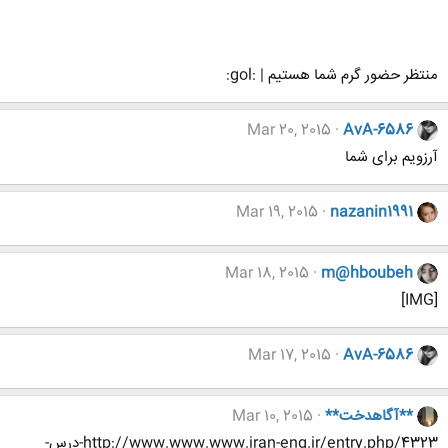
منتظر حضور گرم شما هستیم | :gol:
Mar 20, 2015
AvA-6586
آرزویم برای شما
Mar 19, 2015
nazanin1991
Mar 18, 2015
m@hboubeh
[IMG]
Mar 17, 2015
AvA-6586
**آگاهدخت**
Mar 10, 2015
http://www.www.www.iran-eng.ir/entry.php/4323-درس-