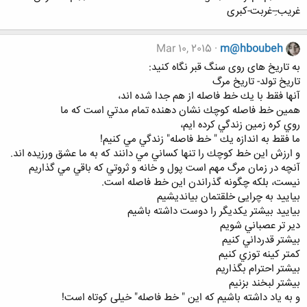
غریب-ِ-غربت-کبری
Mar 10, 2015
m@hboubeh
به تاريخ های روی سنگ قبر نگاه کنید:
تاريخ تولد- تاريخ مرگ
آنها فقط با يك خط فاصله از هم جدا شده اند،
همين خط فاصله كوچك نشان دهنده تمام مدتي است كه ما
روي كره زمين زندگي كرده ايم،
ما فقط به اندازه يك " خط فاصله" زندگي مي كنيم!
و ارزش اين خط كوچك را تنها كساني مي دانند كه به ما عشق ورزيده اند.
آنچه در زمان مرگ مهم است پول و خانه و ثروتي كه باقي مي گذاريم
نيست، بلكه چگونه گذراندن اين خط فاصله است.
بياييد به چرايى خلقتمان بيانديشيم
بياييد بيشتر يكديگر را دوست داشته باشيم
دير تر عصباني شويم
بيشتر قدرداني كنيم
كمتر كينه توزي كنيم
بيشتر احترام بگذاريم
بيشتر لبخند بزنيم
و به ياد داشته باشيم كه اين " خط فاصله" خيلی كوتاه است!