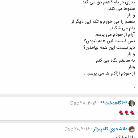
پدری در بام ذهنم دق می کند,
سقوط می کند....
و باز
بغضم را می خورم و تکه ایی دیگر از
دلم می شکند.
آرام از خودم می پرسم
بس نیست این همه نبودن؟
دیر نیست این همه نیامدن؟
و باز
به ساعتم نگاه می کنم
وباز
از خودم ازآدم ها می پرسم...
.
.
**آگاهدخت**
Dec 28, 2016
دانشجوي كامپيوتر
Dec 20, 2016
یلدا مبارک ...