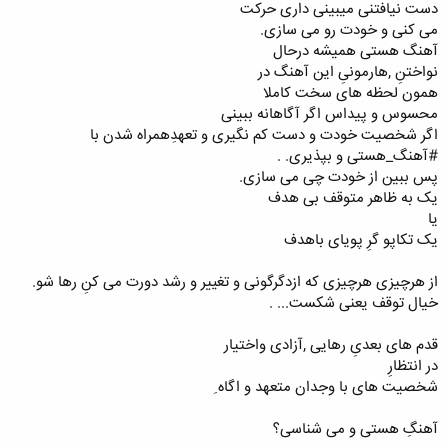
دست نیافتنی میبینی داری حرکت
می کنی و خودت رو می سازی.
آهنگ هستی همیشه درحال
نواختنِ ,هارمونیِ این آهنگ در
همون لحظه های سخت کاملا
محسوس و پیداس اگر آگاهانه ببینی
اگر شخصیت خودت و دست کم نگیری و تعهدِهمراه شدن با
#آهنگ_هستی و بپذیری. .
پس ببین از خودت چی می سازی.
یک به ظاهر متوقف بی هدف
یا
یک تکاپو گرِ پویای باهدف
از هرچیزی هرچیزی که ازدگرگونی و تغییر و رشد دورت می کنِ رها شو.
خیال توقف یعنی شکست... .
قدم های بعدیِ رهایی ,آزادی واختیار
در انتظارِ
شخصیت های با وجدان متعهد و اگاه ِ
آهنگِ هستی و می شناسی؟