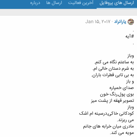
ارسال های پروفایل
آخرین فعالیت
ارسال ها
درباره
یارانراد
Jan 15, 2017
.
#آیه
.
وباز
به ساعتم نگاه می کنم.
به شرم دستان خالی ام.
به بی تابی قطرات باران.
و باز
صدای خمپاره
بوی پول,رنگ خون
تصویر قهقه از پشت میز
وباز
کودکانی خاکی,درسینه ام اشک
می ریزند.
مادری میان خرابه های جانم
مویه می کند.