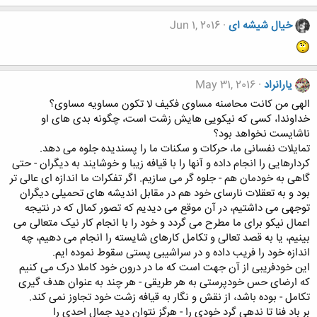
خیال شیشه ای
Jun 1, 2016
یارانراد
May 31, 2016
الهی من کانت محاسنه مساوی فکیف لا تکون مساویه مساوی؟
خداوندا، کسی که نیکویی هایش زشت است، چگونه بدی های او
ناشایست نخواهد بود؟
تمایلات نفسانی ما، حرکات و سکنات ما را پسندیده جلوه می دهد.
کردارهایی را انجام داده و آنها را با قیافه زیبا و خوشایند به دیگران - حتی
گاهی به خودمان هم - جلوه گر می سازیم. اگر تفکرات ما اندازه ای عالی تر
بود و به تعقلات نارسای خود هم در مقابل اندیشه های تحمیلی دیگران
توجهی می داشتیم، در آن موقع می دیدیم که تصور کمال که در نتیجه
اعمال نیکو برای ما مطرح می گردد و خود را با انجام کار نیک متعالی می
بینیم، یا به قصد تعالی و تکامل کارهای شایسته را انجام می دهیم، چه
اندازه خود را فریب داده و در سراشیبی پستی سقوط نموده ایم.
این خودفریبی از آن جهت است که ما در درون خود کاملا درک می کنیم
که ارضای حس خودپرستی به هر طریقی - هر چند به عنوان هدف گیری
تکامل - بوده باشد، از نقش و نگار به قیافه زشت خود تجاوز نمی کند.
بر باد فنا تا ندهی گرد خودی را - هرگز نتوان دید جمال احدی را