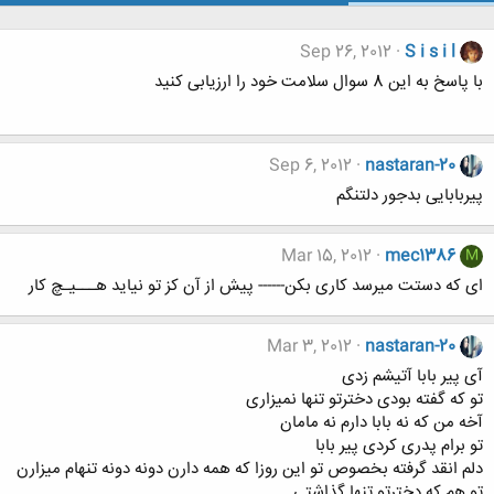
Sep 26, 2012
S i s i l
با پاسخ به این 8 سوال سلامت خود را ارزیابی کنید
Sep 6, 2012
nastaran-20
پیربابایی بدجور دلتنگم
Mar 15, 2012
mec1386
M
ای که دستت میرسد کاری بکن------ پیش از آن کز تو نیاید هـــیـچ کار
Mar 3, 2012
nastaran-20
آی پیر بابا آتیشم زدی
تو که گفته بودی دخترتو تنها نمیزاری
آخه من که نه بابا دارم نه مامان
تو برام پدری کردی پیر بابا
دلم انقد گرفته بخصوص تو این روزا که همه دارن دونه دونه تنهام میزارن
تو هم که دخترتو تنها گذاشتی