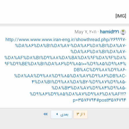
[IMG]
May 7, 2011
hamid221
http://www.www.www.iran-eng.ir/showthread.php/269997-
%DA%86%D8%B1%D8%A7-%DA%86%D8%B1%D8%A7-
%DA%86%D8%B1%D8%A7-
%D8%AF%D8%B1%D9%88%D8%BA%D8%9F%D8%9F%D8%
9F%D9%BE%D8%B1%DA%86%D9%85100%D9%85%D9%84%
DB%8C%D9%88%D9%86-
%D8%AA%D9%88%D9%85%D8%A7%D9%86%DB%8C-
4%D8%B1%D9%88%D8%B2-%D9%87%D9%85-
%D8%B3%D8%A7%D9%84%D9%85-
%D9%86%D9%85%D8%A7%D9%86%D8%AF!!!?
p=3576794#post3576794
آخر
1 از 3
بعدی