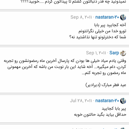
نمیدونید چه قدر دنبالتون گشتم تا پیداتون کردم ....خوبید؟؟؟؟
Sep 8, 2011
nastaran-20
آخه کجایید پیر بابا
تورو خدا من خیلی نگرانتونم
شما که دخترتونو تنها نذاشتید نه؟
Sep 1, 2011
Sarp
وقتی یادم میاد خیلی ها بودن که پارسال آخرین ماه رمضونشون رو تجربه
کردن، دلم میگیره… آخه شاید این بار نوبت من باشه که آخرین مهمونی
ماه رمضون رو تجربه کنم…
عید فطر مبارک (دیرادیر)
Jul 28, 2011
nastaran-20
پیر بابا کجایید
حداقل بیاید بگید حالتون خوبه