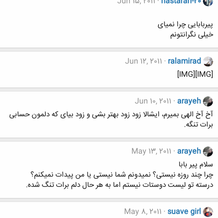
Jun 15, 2011
nastaran-20
پیربابایی چرا نمیای
خیلی نگرانتونم
Jun 12, 2011
ralamirad
[IMG][IMG]
Jun 10, 2011
arayeh
آخ آخ الهی بمیرم، ایشالا زود زود بهتر بشی و زود بیای که دلمون حسابی
برات تنگه.
May 13, 2011
arayeh
سلام پیر بابا
چرا چند روزه نیستی؟ نمیدونم شما نیستی یا من پیدات نمیکنم؟
درسته تو لیست دوستات نیستم اما به هر حال دلم برات تنگ شده.
May 8, 2011
suave girl