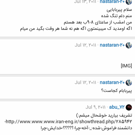
Jul 13, 2011
nastaran-20
سلام پیربابایی
منم دلم تنگ شده
من امشب از ساعتای 8-9ب بعد هستم
اگه اومدید ک میبینمتون اگه هم نه شما هر وقت بگید من میام
Jul 12, 2011
nastaran-20
[IMG]
Jul 12, 2011
nastaran-20
پیربابام کجاست؟
Jul 9, 2011
abu_72
تشريف بياريد خوشحال ميشم:)
http://www.www.www.iran-eng.ir/showthread.php/285942-
دانشمند-فراموش-شده-_-آخه-چرا-؟؟؟؟؟-خدايش-چرا