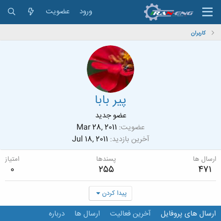
ورود
عضویت
کاربران
پیر بابا
عضو جدید
عضویت
Mar 28, 2011
آخرین بازدید
Jul 18, 2011
ارسال ها
پسندها
امتیاز
0
255
471
پیدا کردن
ارسال های پروفایل
آخرین فعالیت
ارسال ها
درباره