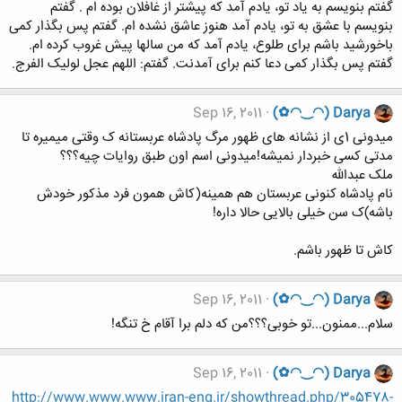
گفتم بنویسم به یاد تو، یادم آمد که پیشتر از غافلان بوده ام . گفتم
بنویسم با عشق به تو، یادم آمد هنوز عاشق نشده ام. گفتم پس بگذار کمی
باخورشید باشم برای طلوع، یادم آمد که من سالها پیش غروب کرده ام.
گفتم پس بگذار کمی دعا کنم برای آمدنت. گفتم: اللهم عجل لولیک الفرج.
Sep 16, 2011
(✿◠‿◠) Darya
میدونی 1ی از نشانه های ظهور مرگ پادشاه عربستانه ک وقتی میمیره تا
مدتی کسی خبردار نمیشه!میدونی اسم اون طبق روایات چیه؟؟؟
ملک عبدالله
نام پادشاه کنونی عربستان هم همینه(کاش همون فرد مذکور خودش
باشه)ک سن خیلی بالایی حالا داره!
کاش تا ظهور باشم.
Sep 16, 2011
(✿◠‿◠) Darya
سلام...ممنون...تو خوبی؟؟؟من که دلم برا آقام خ تنگه!
Sep 16, 2011
(✿◠‿◠) Darya
http://www.www.www.iran-eng.ir/showthread.php/305478-