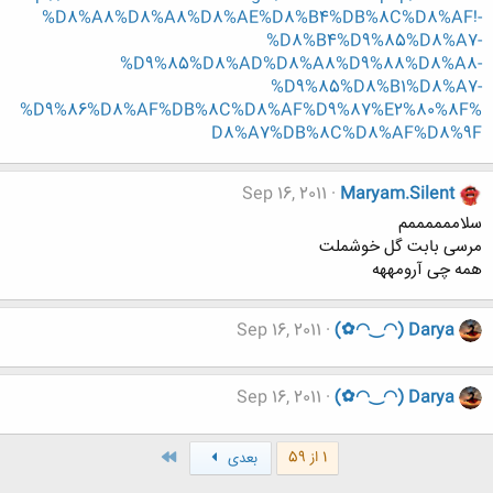
%D8%A8%D8%A8%D8%AE%D8%B4%DB%8C%D8%AF!-
%D8%B4%D9%85%D8%A7-
%D9%85%D8%AD%D8%A8%D9%88%D8%A8-
%D9%85%D8%B1%D8%A7-
%D9%86%D8%AF%DB%8C%D8%AF%D9%87%E2%80%8F%
D8%A7%DB%8C%D8%AF%D8%9F
Sep 16, 2011
Maryam.Silent
سلاممممممم
مرسی بابت گل خوشملت
همه چی آرومههه
Sep 16, 2011
(✿◠‿◠) Darya
Sep 16, 2011
(✿◠‿◠) Darya
آخر
1 از 59
بعدی