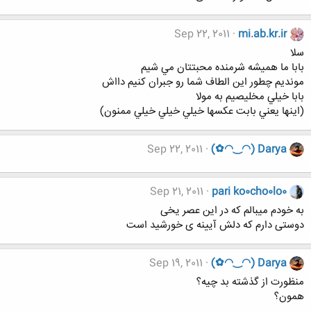
Sep 22, 2011
mi.ab.kr.ir
سلا
بابا ما هميشه شرمنده محبتتان مي شيم
مونديم چطور اين الطاف شما رو جبران كنيم دااش
بابا خيلي مخليصيم به مولا
(اينها يعني بابت عكسها خيلي خيلي خيلي ممنون)
Sep 22, 2011
(✿◠‿◠) Darya
Sep 21, 2011
pari ko0cho0lo0
به خودم میبالم که در این عصر یخی
دوستی دارم که دلش آیینه ی خورشید است
Sep 19, 2011
(✿◠‿◠) Darya
منظورت از گذشته بد چیه؟
همون؟