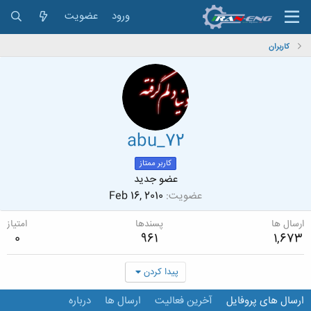
ورود
عضویت
کاربران
abu_72
کاربر ممتاز
عضو جدید
عضویت
Feb 16, 2010
ارسال ها
پسندها
امتیاز
0
961
1,673
پیدا کردن
ارسال های پروفایل
آخرین فعالیت
ارسال ها
درباره