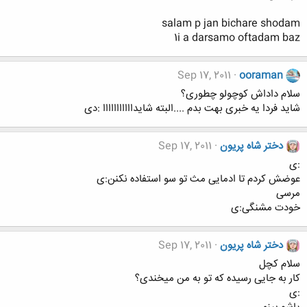
salam p jan bichare shodam
1i a darsamo oftadam baz
Sep 17, 2011
ooraman
سلام داداش کوچولو چطوری؟
شاید فردا یه خبری بهت بدم ....البته شایدااااااااااا :دی
دختر شاه پریون
Sep 17, 2011
:ی
عوضش کردم تا ادمایی مث تو سو استفاده نکنن:ی
مرسی
خودت مشنگی:ی
دختر شاه پریون
Sep 17, 2011
سلام کچل
کار به جایی رسیده که تو به من میخندی؟
:ی