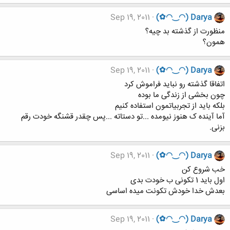
Sep 19, 2011
(✿◠‿◠) Darya
منظورت از گذشته بد چیه؟
همون؟
Sep 19, 2011
(✿◠‿◠) Darya
اتفاقا گذشته رو نباید فراموش کرد
چون بخشی از زندگی ما بوده
بلکه باید از تجربیاتمون استفاده کنیم
آما آینده ک هنوز نیومده ...تو دستاته ...پس چقدر قشنگه خودت رقم
بزنی.
Sep 19, 2011
(✿◠‿◠) Darya
خب شروع کن
اول باید 1 تکونی ب خودت بدی
بعدش خدا خودش تکونت میده اساسی
Sep 19, 2011
(✿◠‿◠) Darya