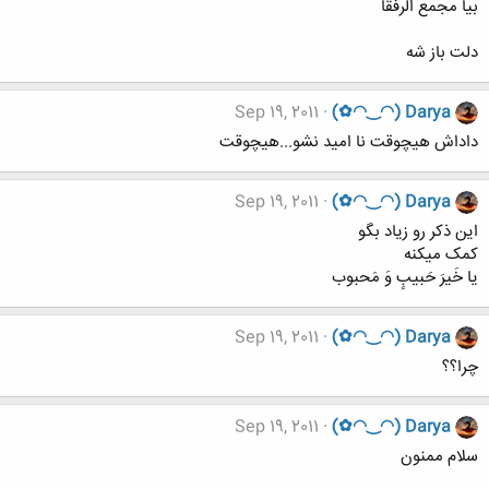
بیا مجمع الرفقا
دلت باز شه
Sep 19, 2011
(✿◠‿◠) Darya
داداش هیچوقت نا امید نشو...هیچوقت
Sep 19, 2011
(✿◠‿◠) Darya
این ذکر رو زیاد بگو
کمک میکنه
یا خَیرَ حَبیبٍ وَ مَحبوب
Sep 19, 2011
(✿◠‿◠) Darya
چرا؟؟
Sep 19, 2011
(✿◠‿◠) Darya
سلام ممنون