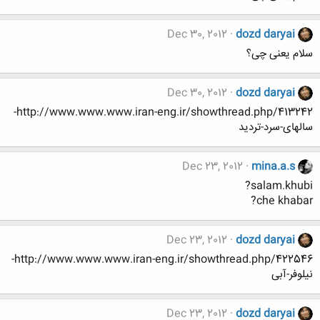
Dec 30, 2012
dozd daryai
سلام یعنی چی؟
Dec 30, 2012
dozd daryai
http://www.www.www.iran-eng.ir/showthread.php/413242-
سالهای-سرد-تردید
Dec 23, 2012
mina.a.s
salam.khubi?
che khabar?
Dec 23, 2012
dozd daryai
http://www.www.www.iran-eng.ir/showthread.php/422546-
نیلوفر-آبی
Dec 23, 2012
dozd daryai