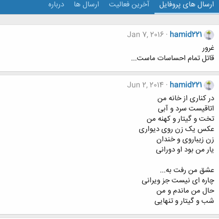
ارسال های پروفایل
آخرین فعالیت
ارسال ها
درباره
Jan 7, 2016
hamid221
غرور
قاتل تمام احساسات ماست...
Jun 2, 2014
hamid221
در کناری از خانه من
اتاقیست سرد و آبی
تخت و گیتار و کهنه من
عکس یک زن روی دیواری
زن زیباروی و خندان
یار من بود او دورانی
عشق من رفت به...
چاره ای نیست جز ویرانی
حال من ماندم و من
شب و گیتار و تنهایی