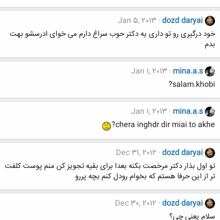
Jan 5, 2013
dozd daryai
خود درگیری رو تو داری یه دکتر حوب سراغ دارم می خوای ادرسشو بهت
بدم
Jan 1, 2013
mina.a.s
salam.khobi?
Jan 1, 2013
mina.a.s
chera inghdr dir miai to akhe?
Dec 31, 2012
dozd daryai
تو اول بذار دکتر مرخصت بکنه بعدا برای بقیه تجویز کن منم پوست کلفت
تر از این حرفا هستم که بخوام رودل کنم بچه پررو
Dec 30, 2012
dozd daryai
سلام یعنی چی؟