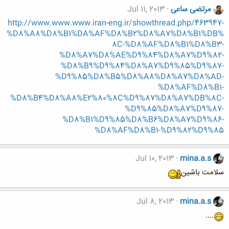
مرتضی ساعی
Jul 11, 2013
http://www.www.www.iran-eng.ir/showthread.php/463947-
%D8%A8%D8%B1%DA%AF%D8%B2%D8%A7%D8%B1%DB%
8C-%D8%AF%D8%B1%D8%B3-
%D8%A7%D8%AE%D9%84%D8%A7%D9%82-
%D8%B9%D9%84%D8%A7%D9%85%D9%87-
%D9%85%D8%B5%D8%A8%D8%A7%D8%AD-
%D8%AF%D8%B1-
%D8%B4%D8%A8%E2%80%8C%D9%87%D8%A7%DB%8C-
%D9%85%D8%A7%D9%87-
%D8%B1%D9%85%D8%B6%D8%A7%D9%86-
%D8%AF%D8%B1-%D9%82%D9%85
Jul 10, 2013
mina.a.s
سلامت باشین
Jul 8, 2013
mina.a.s
....