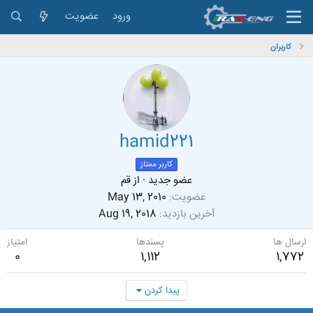
ورود
عضویت
کاربران
hamid221
کاربر ممتاز
عضو جدید
·
از
قم
عضویت
May 13, 2010
آخرین بازدید
Aug 19, 2018
ارسال ها
پسندها
امتیاز
0
1,112
1,772
پیدا کردن