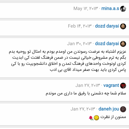
May 12, 2013
mina.a.s
Feb 14, 2013
dozd daryai
Jan 30, 2013
dozd daryai
عزیزم اشتباه به عرضت رسوندن من اومدم بودم به امثال تو روحیه بدم
بگم یه ترم مشروطی خیالی نیست در ضمن فرهنگ لغتت کی ابدیت
کردی اونوخت واحدهای فرهنگ تمدن و اخلاق دانشجوییت رو با کی
پاس کردی باید بهت صفر میداد اقای بی ادب
Jan 27, 2013
vagrant
سلام شما چه دشمنی با رفیق ما داری من موندم
Jan 27, 2013
daneh jou
D
ممنون از نظرت