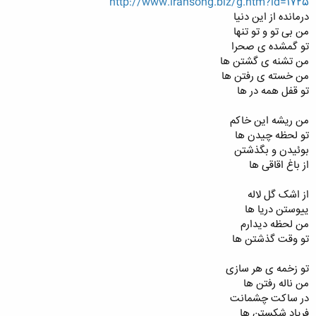
http://www.iransong.biz/g.htm?id=1725
درمانده از این دنیا
من بی تو و تو تنها
تو گمشده ی صحرا
من تشنه ی گشتن ها
من خسته ی رفتن ها
تو قفل همه در ها
من ریشه این خاکم
تو لحظه چیدن ها
بوئیدن و بگذشتن
از باغ اقاقی ها
از اشک گل لاله
ییوستن دریا ها
من لحظه دیدارم
تو وقت گذشتن ها
تو زخمه ی هر سازی
من ناله رفتن ها
در ساکت چشمانت
فریاد شکستن ها