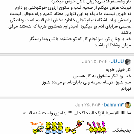
یار وهمسفر قدیمی.دوران تاهل خوش میگذره
تبریک عرض میکنم از صمیم قلب واستون ارزوی خوشبختی رو دارم
نه خبری تیست ما دیگه به این تنهایی معتاد شدیم وراه مجالی نیست
راستش زیاد باشگاه نمیام تجلی خاطره بخش ایام قذیم است ودلتنگی
عجیبی سراپای ادم رو میگیره .امیدوارم همشون هرجا که هستند موفق
باشند
خدایا چنان کن سرانجام کار که تو خشنود باشی وما رستگار
موفق وشادکام باشید
Jun 25, 2014
JU JU
کار خیلی خوبه
خدا رو شکر مشغول به کار هستی
منم هیچ، درسام تمومه ولی پایان‌نامه‌م مونده هنوز
تهرانم
Jun 25, 2014
bahram3
سللللللللللامم.باباتوکجااینجاکجا...!!!!!!.دلمون واست شده قد یه
جنجشگ....