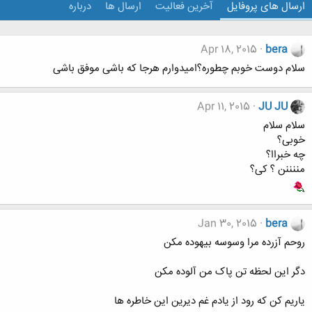
ارسال های پروفایل
آخرین فعالیت
ارسال ها
درباره
Apr 18, 2015
bera
سلام دوست خوبم چطوره؟امیدوارم هرجا که باشی موفق باشی
Apr 11, 2015
JU JU
سلام سلام
خوبی؟
چه خبراا؟
مننننن ؟ کی؟
Jan 30, 2015
bera
روحم آزرده مرا وسوسه بیهوده مکن
دگر این لحظه تن پاک من آلوده مکن
یاریم کن که رود از یادم غم دیرین این خاطره ها