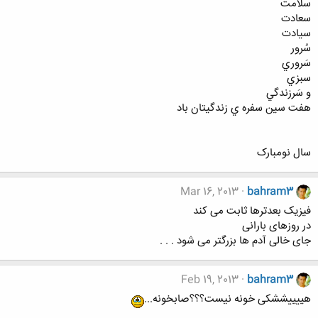
سلامت
سعادت
سيادت
سُرور
سَروري
سبزي
و سَرزندگي
هفت سين سفره ي زندگيتان باد
سال نومبارک
Mar 16, 2013
bahram3
فیزیک بعدترها ثابت می کند
در روزهای بارانی
جای خالی آدم ها بزرگتر می شود . . .
Feb 19, 2013
bahram3
هییییششکی خونه نیست؟؟؟صابخونه...