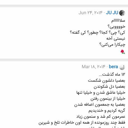
Jun 24, 2014
JU JU
سلاااااام
خووووبی؟
کی؟ چی؟ کجا؟ چطور؟ کی گفته؟
نیستی آخه
چیکارا می‌کنی؟
Mar 18, 2014
bera
12 ماه گذشت...
بعضيا دلشون شكست
بعضيا دل شكوندن
خيليا عاشق شدن و خيليا تنها
خيليا از بينمون رفتن
بعضيا به جمعمون اضافه شدن
گريه كرديم و خنديديم
عمرمون كم شد و سنمون زياد
فقط چند روزمونده از همه اون خاطرات تلخ و شيرين