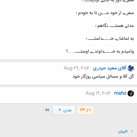
سفرے دور به جايے نزديکـــ ؛
سفرے از خود مـ ـن تا به خودم ؛
مدتے هستـــ نگاهم ؛
به تماشاے خـ ـ ـداستـــ ؛
واميدم به خـ ـ ـداوندے اوستـــ . . .!
آقای سعید حیدری
Aug 29, 2012
گل آقا و مسائل سیاسی روزگار خود
Aug 19, 2012
mahz
آخر
1 از 23
بعدی
کاربران