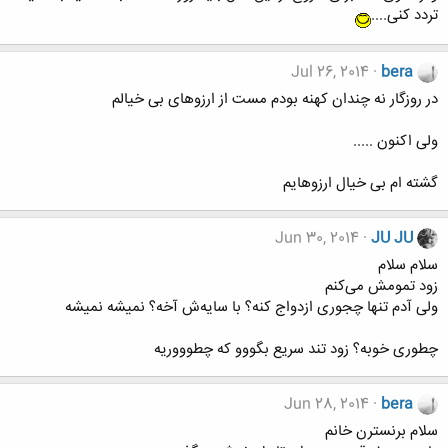
تردد کنی....
Jul 26, 2014
bera
در روزگار نه چندان کهنه بودم مست از ارزوهای بی خیالم
ولی اکنون .....
گشته ام بی خیال ارزوهایم
Jun 30, 2014
JU JU
سلام سلام
زود تمومش می‌کنم
ولی آدم تنها چجوری ازدواج کنه؟ با سایه‌ش آخه؟ نمیشه نمیشه
چطوری خوبه؟ زود تند سریع بگووو که چطوووریه
Jun 28, 2014
bera
سلام برنسترن خانم