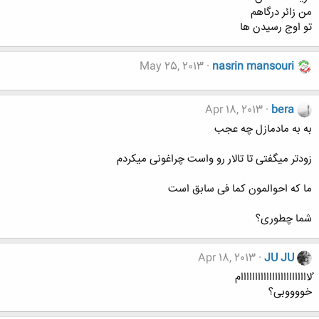
من زائر درگاهم
تو اوج رسیدن ها
May 25, 2013
nasrin mansouri
Apr 18, 2013
bera
به به مادمازل چه عجب
زودتر میگفتی تا تالار رو واست چراغونی میکردم
ما که احوالمون کما فی سابق است
شما چطوری؟
Apr 18, 2013
JU JU
ُلاااااااااااااااااااااااام
خووووبی؟