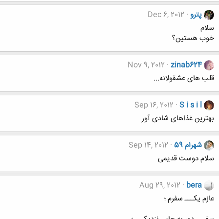
پترو
Dec 6, 2012
سلام
خوب هستین؟
Nov 9, 2012
zinab624
قلب های عشقولانه...
Sep 16, 2012
S i s i l
بهترین غذاهای شادی آور
شهرام 59
Sep 14, 2012
سلام دوست قدیمی
Aug 29, 2012
bera
عازم يکـــ سفرم ؛