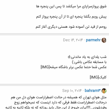
شوق پروازسراپای مرا میکشد تا پس این پنجره ها
پیش رویم بگشا پنجره ای تا از آن پنجره پرواز کنم
روحم از قید تن آسوده شود هستی دیگری آغاز کنم
Dec 14, 2014
parmehr
شب یلدای به یاد ماندنی:d
با مسابقه عکاس باشی:)
عکس شما حتما عکس برتر باشگاه میشه[IMG]
کلیک[IMG]
Sep 10, 2014
bahram3
مثل هوای تهران که همیشه در حالت اضطراراست هوای دل من هم
درحالت اضطراراست.فقط فرقی که دارد اینست که نمیخواهم زوج
وفردشوی...!!!!برای خروج از این حال باید روزانه که نه بلکه ثانیه به ثانیه