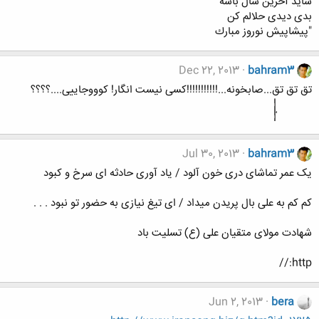
شايد آخرين سال باشه
بدی ديدی حلالم كن
"پيشاپيش نوروز مبارك
Dec 22, 2013
bahram3
تق تق تق...صابخونه...!!!!!!!!!!!کسی نیست انگار! کوووجاییی....؟؟؟؟
Jul 30, 2013
bahram3
یک عمر تماشای دری خون آلود / یاد آوری حادثه ای سرخ و کبود
کم کم به علی بال پریدن میداد / ای تیغ نیازی به حضور تو نبود . . .
شهادت مولای متقیان علی (ع) تسلیت باد
http://
Jun 2, 2013
bera