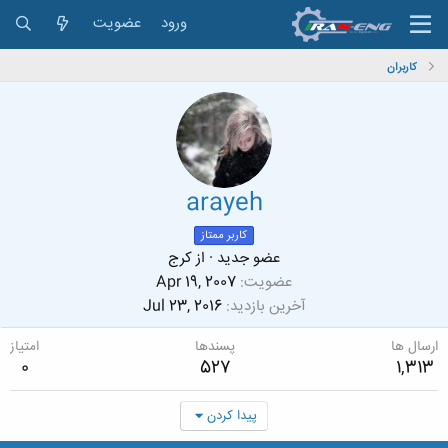
ورود
عضویت
کاربران
arayeh
کاربر ممتاز
عضو جدید
·
از
کرج
عضویت
Apr 19, 2007
آخرین بازدید
Jul 23, 2016
ارسال ها
پسندها
امتیاز
0
527
1,313
پیدا کردن