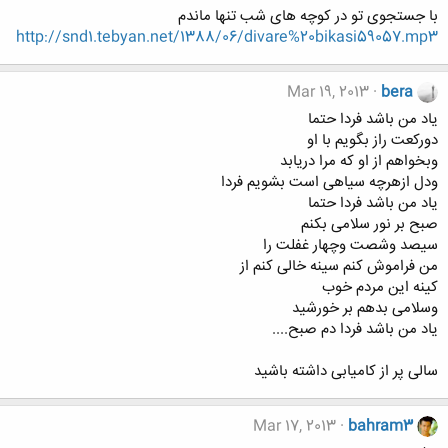
با جستجوی تو در کوچه های شب تنها ماندم
http://snd1.tebyan.net/1388/06/divare%20bikasi59057.mp3
Mar 19, 2013
bera
یاد من باشد فردا حتما
دورکعت راز بگویم با او
وبخواهم از او که مرا دریابد
ودل ازهرچه سیاهی است بشویم فردا
یاد من باشد فردا حتما
صبح بر نور سلامی بکنم
سیصد وشصت وچهار غفلت را
من فراموش کنم سینه خالی کنم از
کینه این مردم خوب
وسلامی بدهم بر خورشید
یاد من باشد فردا دم صبح....
سالی پر از کامیابی داشته باشید
Mar 17, 2013
bahram3