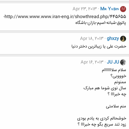
Apr 23, 2013
Mʀ Yᴀsɪɴ
M
http://www.www.www.iran-eng.ir/showthread.php/445655-
پاتوق-شبانه-اسپم-بازان-باشگاه
Apr 18, 2013
ghxzy
حضرت علی یا زیباترین دختر دنیا
Apr 16, 2013
JU JU
سلام سلااااااام
خوووبی؟
ممنونم
سال نوی شوما هم مبارک
چه خبرااا ؟
منم سلامتی
خوشحالم کردی به یادم بودی
زود تند سریع بگو چه خبرااا ؟