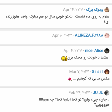
بردوک بزرگ
Apr 14, 2013
سلام به روی ماه نشسته ات.تو خوبی سال نو هم مبارک. واقعا هنوز زنده
ای؟
Apr 10, 2013
ALIREZA.F.1988
Apr 6, 2013
nice_Alice
استعداد خودت رو محک بزن
Mar 7, 2013
S i s i l
عکس هایی که گرفتیم ...
Feb 24, 2013
JU JU
ا, جان؟ چی؟ وای؟ تو کجا اینجا کجا؟ چه عجباااا
خووووبی؟