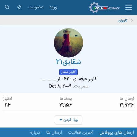
ورود
عضویت
کاربران
شقایق21
کاربر ممتاز
کاربر حرفه ای
·
42
·
از
.............
عضویت
Oct 8, 2009
ارسال ها
پسندها
امتیاز
114
3,156
3,936
پیدا کردن
ارسال های پروفایل
آخرین فعالیت
ارسال ها
درباره