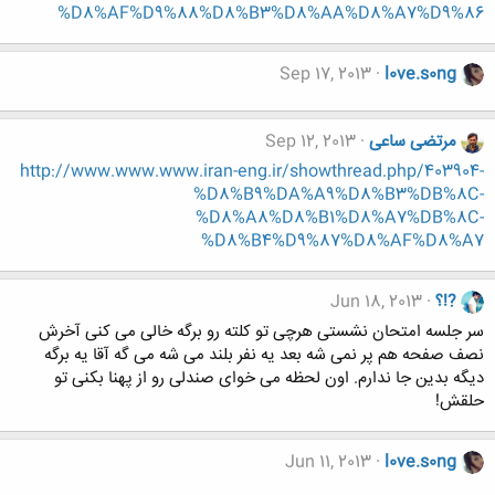
%D8%AF%D9%88%D8%B3%D8%AA%D8%A7%D9%86
Sep 17, 2013
l0ve.s0ng
مرتضی ساعی
Sep 12, 2013
http://www.www.www.iran-eng.ir/showthread.php/403904-
%D8%B9%DA%A9%D8%B3%DB%8C-
%D8%A8%D8%B1%D8%A7%DB%8C-
%D8%B4%D9%87%D8%AF%D8%A7
?!؟
Jun 18, 2013
سر جلسه امتحان نشستی هرچی تو کلته رو برگه خالی می کنی آخرش
نصف صفحه هم پر نمی شه بعد یه نفر بلند می شه می گه آقا یه برگه
دیگه بدین جا ندارم. اون لحظه می خوای صندلی رو از پهنا بکنی تو
حلقش!
Jun 11, 2013
l0ve.s0ng