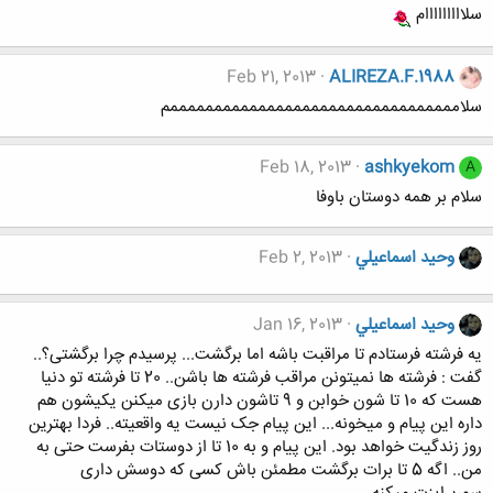
سلااااااااام
Feb 21, 2013
ALIREZA.F.1988
سلامممممممممممممممممممممممممممممممممم
Feb 18, 2013
ashkyekom
A
سلام بر همه دوستان باوفا
وحيد اسماعيلي
Feb 2, 2013
وحيد اسماعيلي
Jan 16, 2013
یه فرشته فرستادم تا مراقبت باشه اما برگشت... پرسیدم چرا برگشتی؟..
گفت : فرشته ها نمیتونن مراقب فرشته ها باشن.. 20 تا فرشته تو دنیا
هست که 10 تا شون خوابن و 9 تاشون دارن بازی میکنن یکیشون هم
داره این پیام و میخونه... این پیام جک نیست یه واقعیته.. فردا بهترین
روز زندگیت خواهد بود. این پیام و به 10 تا از دوستات بفرست حتی به
من.. اگه 5 تا برات برگشت مطمئن باش کسی که دوسش داری