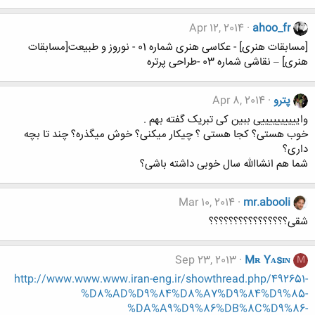
Apr 12, 2014
ahoo_fr
[مسابقات هنری] - عکاسی هنری شماره 01 - نوروز و طبیعت[مسابقات
هنری] – نقاشی شماره 03 -طراحی پرتره
پترو
Apr 8, 2014
واییییییییییی ببین کی تبریک گفته بهم .
خوب هستی؟ کجا هستی ؟ چیکار میکنی؟ خوش میگذره؟ چند تا بچه
داری؟
شما هم انشاالله سال خوبی داشته باشی؟
Mar 10, 2014
mr.abooli
شقی؟؟؟؟؟؟؟؟؟؟؟؟؟؟؟؟
Sep 23, 2013
Mʀ Yᴀsɪɴ
M
http://www.www.www.iran-eng.ir/showthread.php/492651-
%D8%AD%D9%84%D8%A7%D9%84%D9%85-
%DA%A9%D9%86%DB%8C%D9%86-