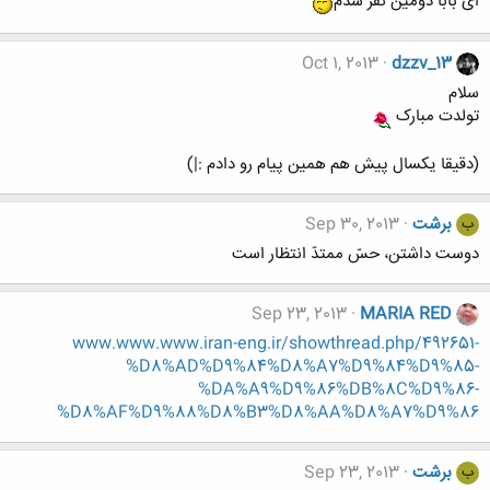
ای بابا دومین نفر شدم
Oct 1, 2013
dzzv_13
سلام
تولدت مبارک
(دقیقا یکسال پیش هم همین پیام رو دادم :|)
برشت
Sep 30, 2013
ب
دوست داشتن، حسّ ممتدّ انتظار است
Sep 23, 2013
MARIA RED
www.www.www.iran-eng.ir/showthread.php/492651-
%D8%AD%D9%84%D8%A7%D9%84%D9%85-
%DA%A9%D9%86%DB%8C%D9%86-
%D8%AF%D9%88%D8%B3%D8%AA%D8%A7%D9%86
برشت
Sep 23, 2013
ب