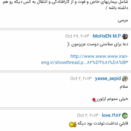
شامل بیماریهای خاصٰ و فوت و از کارافتادگی و انتقال به کس دیگه رو هم
داشته باشه /
مرسی
Oct 27, 2013
MoHsEN M.P
دعا برای سلامتی دوست عزیزمون :(
http://www.www.www.iran-
eng.ir/showthread.p...82%D9%81%D8%B3
Oct 2, 2013
yasse_sepid
سلام
خیلی ممونم ازتون
Oct 2, 2013
love.1982
قابلي نداشت.تولدت بود ديگه.