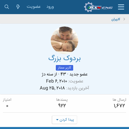
ورود
عضویت
کاربران
بردوک بزرگ
کاربر ممتاز
عضو جدید
·
43
·
از
سنه دژ
عضویت
Feb 6, 2010
آخرین بازدید
Aug 25, 2018
ارسال ها
پسندها
امتیاز
0
922
1,672
پیدا کردن