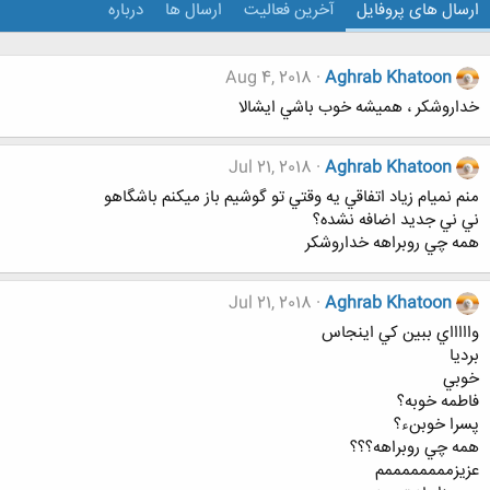
ارسال های پروفایل
آخرین فعالیت
ارسال ها
درباره
Aug 4, 2018
Aghrab Khatoon
خداروشكر ، هميشه خوب باشي ايشالا
Jul 21, 2018
Aghrab Khatoon
منم نميام زياد اتفاقي يه وقتي تو گوشيم باز ميكنم باشگاهو
ني ني جديد اضافه نشده؟
همه چي روبراهه خداروشكر
Jul 21, 2018
Aghrab Khatoon
واااااي ببين كي اينجاس
برديا
خوبي
فاطمه خوبه؟
پسرا خوبنء؟
همه چي روبراهه؟؟؟
عزيزممممممممم