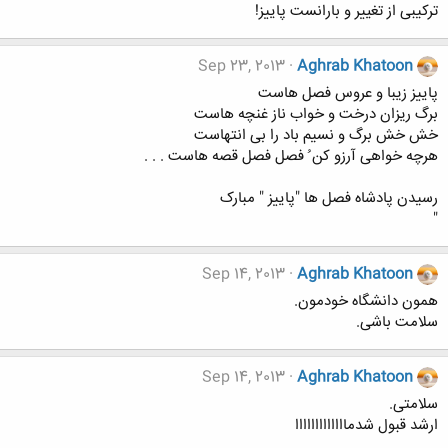
تركيبى از تغيير و بارانست پاييز!
Sep 23, 2013
Aghrab Khatoon
پاییز زیبا و عروس فصل هاست
برگ ریزان درخت و خواب ناز غنچه هاست
خش خش برگ و نسیم باد را بی انتهاست
هرچه خواهی آرزو کن ُ فصل فصل قصه هاست . . .
رسیدن پادشاه فصل ها "پاییز " مبارک
"
Sep 14, 2013
Aghrab Khatoon
همون دانشگاه خودمون.
سلامت باشی.
Sep 14, 2013
Aghrab Khatoon
سلامتی.
ارشد قبول شدمااااااااااااا