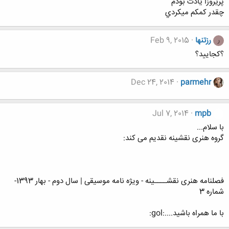
پريروزا يادت بودم
چقدر كمكم ميكردي
رزتنها
Feb 9, 2015
ر
؟کجایید؟
Dec 24, 2014
parmehr
Jul 7, 2014
mpb
با سلام...
گروه هنری نقشینه نقدیم می کند:
فصلنامه هنری نقشــــینه - ویژه نامه موسیقی | سال دوم - بهار 1393-
شماره 3
با ما همراه باشید....:gol: