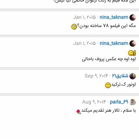
این مگه فیلم به رنگ ارغوان حاتمی کیا نیس؟
Jan 1, 2015
nina_taknam
مگه این فیلمو 78 ساخته بودن؟
Jan 1, 2015
nina_taknam
اوه اوه چه عکس پروف باحالی
شقایق21
Sep 9, 2014
اونور ک.ترکید
Aug 9, 2014
parla_69
با سلام ، تالار هنر تقدیم میکند