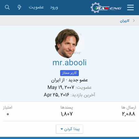
ورود
عضویت
کاربران
mr.abooli
کاربر ممتاز
عضو جدید
·
از
ایران
عضویت
May 19, 2007
آخرین بازدید
Apr 25, 2016
ارسال ها
پسندها
امتیاز
0
1,807
2,088
پیدا کردن