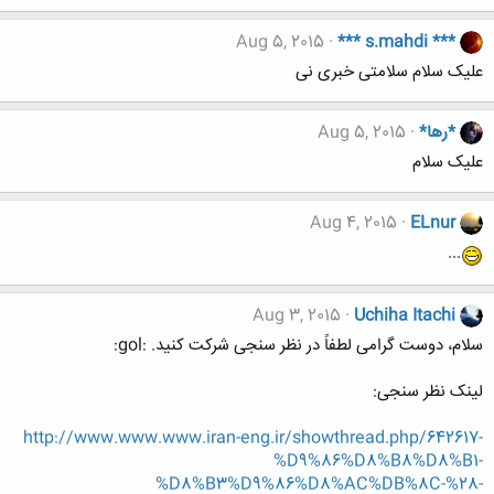
Aug 5, 2015
*** s.mahdi ***
علیک سلام سلامتی خبری نی
*رها*
Aug 5, 2015
علیک سلام
Aug 4, 2015
ELnur
...
Aug 3, 2015
Uchiha Itachi
سلام، دوست گرامی لطفاً در نظر سنجی شرکت کنید. :gol:
لینک نظر سنجی:
http://www.www.www.iran-eng.ir/showthread.php/642617-
%D9%86%D8%B8%D8%B1-
%D8%B3%D9%86%D8%AC%DB%8C-%28-