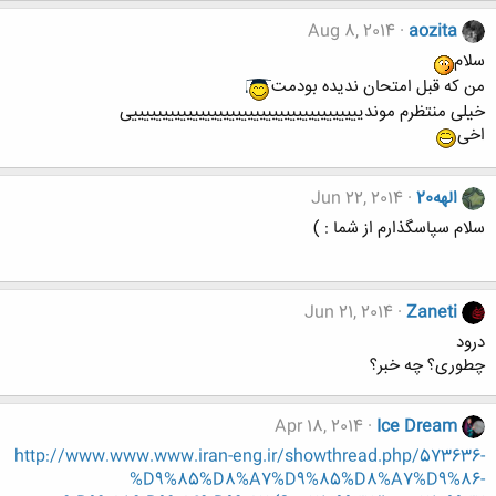
Aug 8, 2014
aozita
سلام
من که قبل امتحان ندیده بودمت
خیلی منتظرم موندییییییییییییییییییییییییییییییییییییییی
اخی
الهه20
Jun 22, 2014
سلام سپاسگذارم از شما : )
Jun 21, 2014
Zaneti
درود
چطوری؟ چه خبر؟
Apr 18, 2014
Ice Dream
http://www.www.www.iran-eng.ir/showthread.php/573636-
%D9%85%D8%A7%D9%85%D8%A7%D9%86-