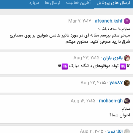
ارسال های پروفایل
آخرین فعالیت
ارسال ها
درباره
Mar 7, 2017
afsaneh.kshf
A
سلام.خسته نباشید
میخواستم بپرسم مقاله ای در مورد تاثیر هانس هولین بر روی معماری
شرق دارید معرفی کنید..ممنون میشم
بانوی باران
Aug 23, 2015
♛
︎ تولد دوقلوهای باشگاه مبارک
︎♚
Aug 22, 2015
yas87
Aug 12, 2015
mohsen-gh
سلام
احوال شما؟
الناز تبریز
Aug 11, 2015