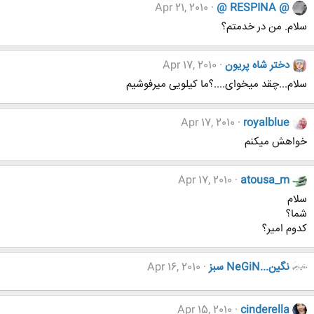
Apr 21, 2010
@ RESPINA @
سلام. من در خدمتم؟
دختر شاه پریون
Apr 17, 2010
سلام...چقد میخوای....؟ما کیلویی میرفوشیم
Apr 17, 2010
royalblue
خواهش میکنم
Apr 17, 2010
atousa_m
سلام
شما؟
کدوم امیر؟
نگين...NeGiN سبز
Apr 16, 2010
Apr 15, 2010
cinderella