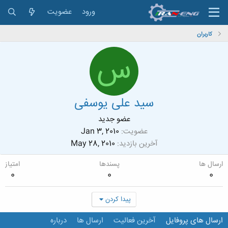
ورود
عضویت
کاربران
س
سید علی یوسفی
عضو جدید
عضویت
Jan 3, 2010
آخرین بازدید
May 28, 2010
ارسال ها
پسندها
امتیاز
0
0
0
پیدا کردن
ارسال های پروفایل
آخرین فعالیت
ارسال ها
درباره