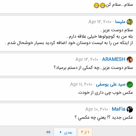
سلام...سلام کن
ملیسا
Apr 12, 2010
سلام دوست عزیز .
بله من به کوچولوها خیلی علاقه دارم .
از اینکه من را به لیست دوستان خود اضافه کردید بسیار خوشحال شدم .
Apr 12, 2010
ARAMESH
سلام دوست عزیز...چه کمکی از دستم برمیاد؟
سید علی یوسفی
Apr 11, 2010
س
عکس خوب چی داری از خودت
Apr 10, 2010
MaFia
عكس جديد ؟! يعني چه عكسي ؟
آخر
1 از 2
بعدی