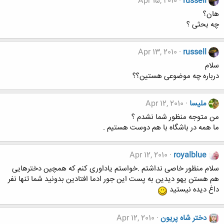
Apr 15, 2010
russell
هان؟
چه بحثی ؟
Apr 13, 2010
russell
سلام
درباره چه موضوعی هستین؟؟
ملیسا
Apr 12, 2010
من متوجه منظور شما نشدم ؟
ما همه در باشگاه با هم دوست هستیم .
Apr 12, 2010
royalblue
سلام منظور خاصی نداشتم .خواستم یاداوری کنم که همچین دخترهایی
هم هستن یهو دیدین به پست این جور ادما افتادین بدونید شما تنها نفر
داغ دیده نیستید
دختر شاه پریون
Apr 12, 2010