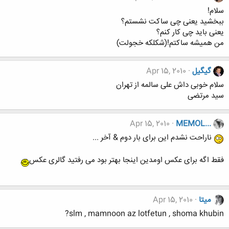
سلام!
ببخشید یعنی چی ساکت نشستم؟
یعنی باید چی کار کنم؟
من همیشه ساکتم!(شکلکه خجولت)
گیگیل
Apr 15, 2010
سلام خوبی داش علی سالمه از تهران
سید مرتضی
Apr 15, 2010
MEMOL...
ناراحت نشدم این برای بار دوم & آخر ...
فقط اگه برای عکس اومدین اینجا بهتر بود می رفتید گالری عکس
میتا
Apr 15, 2010
slm , mamnoon az lotfetun , shoma khubin?