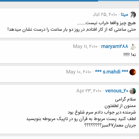
میتا
Jul 25, 2010
هیچ چیز واقعا خراب نیست.......
حتی ساعتی که از کار افتاده, در روز دو بار ساعت را درست نشان میدهد!
May 11, 2010
maryam288
نه! !!!!!
May 10, 2010
*** s.mahdi ***
Apr 23, 2010
venous_20
سلام گرامی
ممنون از لطفتون
شرمنده دیر جواب دادم سرم شلوغ بود
لطف کنید پست مربوط به قرآن رو در تاپیک مربوطه بنویسید
جریان معمار67سبز؟؟؟؟؟؟؟؟