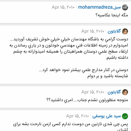
mohammadreza_سبز
Apr 15, 2010
مگه اینجا عکاسیه؟
گلابتون
Apr 15, 2010
دوست گرامي به باشگاه مهندسان خيلي خيلي خوش تشريف آورديد...
اميدوارم در زمينه اطلاعات فني مهندسي خودتون و در ياري رساندن به
ارتقاء سطح علمي دوستان همراهيتان را هميشه اميدوارانه به چشم
داشته باشيم.
دوستي در كنار مدارج علمي بيشتر نمود خواهد كرد...
شايسته باشيد و بر دوام
گلابتون
Apr 15, 2010
متوجه منظورتون نشدم جناب....امري داشتيد؟؟
سید علی یوسفی
Apr 15, 2010
س
پس چی شدی نازنین من دوست ندارم کسی ازمن نارحت بشه برای
آشنای