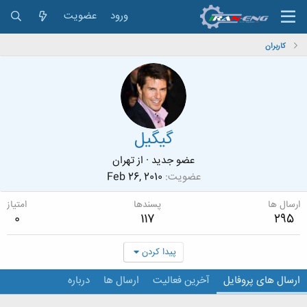
ورود
عضویت
کاربران
گیگیل
عضو جدید
·
از
تهران
عضویت
Feb 26, 2010
ارسال ها
پسندها
امتیاز
0
117
295
پیدا کردن
ارسال های پروفایل
آخرین فعالیت
ارسال ها
درباره