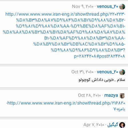
Nov 9, 2010
venous_20
http://www.www.www.iran-eng.ir/showthread.php/220223-
%D8%B3%D8%A7%D9%84%D8%B1%D9%88%D8%B2-
%D9%81%D9%88%D8%AA-%D9%BE%D8%AF%D8%B1-
%D8%A8%D8%B2%D8%B1%DA%AF%D9%88%D8%A7%D8%
B1-%D8%AF%D9%88%D8%B3%D8%AA-
%D8%B9%D8%B2%DB%8C%D8%B2%D9%85-
%D9%88%D9%86%D9%88%D8%B3?
p=2824208#post2824208
Oct 31, 2010
venous_20
سلام ..خوبی داداش کوچولو
Oct 28, 2010
mazya
http://www.www.www.iran-eng.ir/showthread.php/216820-
بامزه-7
گیگیل
Apr 7, 2010