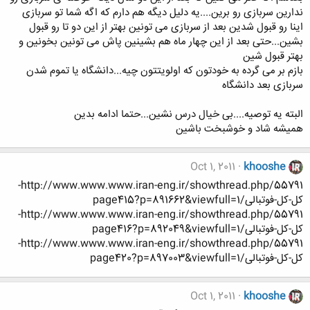
ندارین سربازی رو برین....یه دلیل دیگه هم دارم که اگه شما تو سربازی
اینا رو قبول شدین بعد از سربازی می تونین بهتر از این دو تا رو قبول
بشین...حتی بعد از این چهار ماه هم بشینین پاش می تونین بخونین و
بهتر قبول شین
بازم بر می گرده به خودتون که اولویتتون چیه...دانشگاه یا تموم شدن
سربازی بعد دانشگاه
البته یه توصیه....بی خیال درس نشین...حتما ادامه بدین
همیشه شاد و خوشبخت باشین
Oct 1, 2011
khooshe
http://www.www.www.iran-eng.ir/showthread.php/55791-
كل-كل-فوتبالی/page415?p=891662&viewfull=1
http://www.www.www.iran-eng.ir/showthread.php/55791-
كل-كل-فوتبالی/page416?p=892049&viewfull=1
http://www.www.www.iran-eng.ir/showthread.php/55791-
كل-كل-فوتبالی/page420?p=897003&viewfull=1
Oct 1, 2011
khooshe