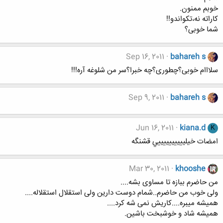
خوبم ممنون.
کاراته نه،تکواندو!!
شما خوبی؟
Sep 16, 2011
bahareh s
سلااام خوبی؟چطوری؟چه خبرا؟سر من شلوغه آره!!!
Sep 9, 2011
bahareh s
Jun 16, 2011
kiana.d
K
امضات خيلييييييييييي قشنگه
Mar 30, 2011
khooshe
من حاضرم ببازه تا مساوی بشه....
ولی خوب من حاضرم..شمام دوست دارین ولی استقلال استقلاله....
همیشه میبره....کاریش نمی شه کرد....
همیشه شاد و خوشبخت باشین.