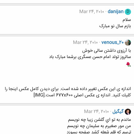
Mar 24, 2010
danijan
D
سلام
بازم سال نو مبارک
Mar 24, 2010
venous_20
با آرزوی داشتن سالی خوش
سالروز تولد امام حسن عسگری برشما مبارک باد
اندازه ی اين عكس تغيير داده شده است. برای ديدن كامل عكس اينجا را
كليك كنيد. اندازه ی عكس اصلی 677x600 است.[IMG]
گیگیل
Mar 24, 2010
ماندم به تو اي گلشن زيبا چه نويسم
من مور صغيرم به سليمان چه نويسم
ترسم كه قلم شعله كشد صفحه بسوزد