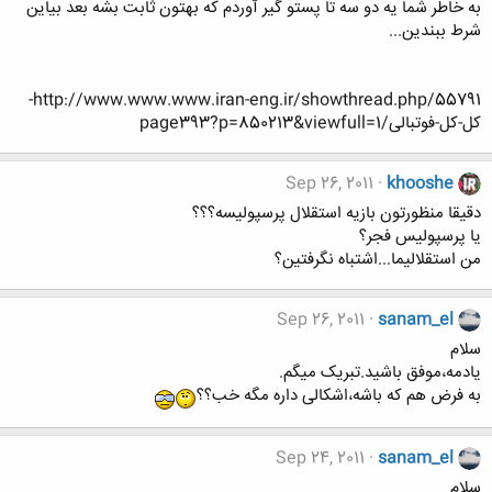
به خاطر شما یه دو سه تا پستو گیر آوردم که بهتون ثابت بشه بعد بیاین
شرط ببندین...
http://www.www.www.iran-eng.ir/showthread.php/55791-
كل-كل-فوتبالی/page393?p=850213&viewfull=1
Sep 26, 2011
khooshe
دقیقا منظورتون بازیه استقلال پرسپولیسه؟؟؟
یا پرسپولیس فجر؟
من استقلالیما...اشتباه نگرفتین؟
Sep 26, 2011
sanam_el
سلام
یادمه،موفق باشید.تبریک میگم.
به فرض هم که باشه،اشکالی داره مگه خب؟؟
Sep 24, 2011
sanam_el
سلام