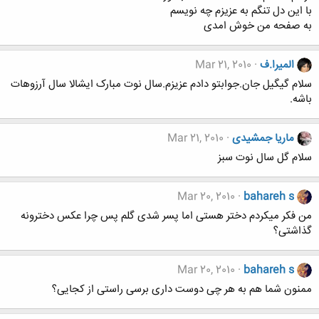
با اين دل تنگم به عزيزم چه نويسم
به صفحه من خوش امدی
المیرا.ف
Mar 21, 2010
سلام گیگیل جان.جوابتو دادم عزیزم.سال نوت مبارک ایشالا سال آرزوهات
باشه.
ماریا جمشیدی
Mar 21, 2010
سلام گل سال نوت سبز
Mar 20, 2010
bahareh s
من فکر میکردم دختر هستی اما پسر شدی گلم پس چرا عکس دخترونه
گذاشتی؟
Mar 20, 2010
bahareh s
ممنون شما هم به هر چی دوست داری برسی راستی از کجایی؟