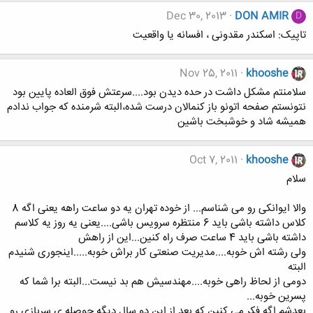
Dec 30, 2013
DON AMIR
D
تاپیک: اسکندر مقدونی ، افسانه یا واقعیت
Nov 25, 2011
khooshe
سلامنتم مشکل داشت در حده دیدن بود....سرعتش فوق العاده پایین بود
نتونستم صفحه اتونو باز کنمالان درست شده،البته شرمنده که جواب ندادم
همیشه شاد و خوشبخت باشین
Oct 7, 2011
khooshe
سلام
والا ایوانکی رو می شناسم... از خوده تهران یه دو ساعت راهه یعنی اگه 8
کلاس داشته باشی باید 6 منتظره سرویس باشی....یعنی یه روز یه کلاسم
داشته باشی باید 4 ساعت صرف راه کنین...این از راهش
ولی رشته اش خوبه....مدیریت صنعتی کار براش خوبه.....اینجوری شنیدم
البته
دومی از لحاظ راهی خوبه....مهندسیش هم بد نیست...البته برا شما که
پسرین خوبه...
بعدشم اگه فکر می کنین که بعد از این دو سال دیگه حوصله ی سربازی رو