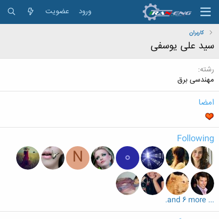
ورود
عضویت
کاربران
سید علی یوسفی
رشته
مهندسی برق
امضا
Following
N
0
... and 6 more.