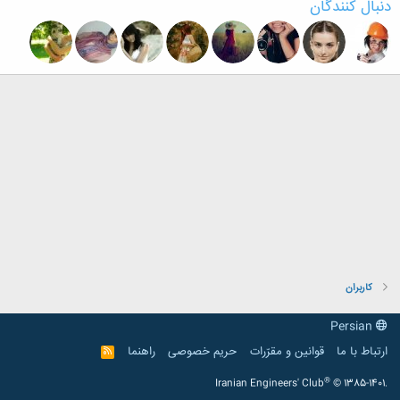
دنبال کنندگان
کاربران
Persian
ارتباط با ما
قوانین و مقرّرات
حریم خصوصی
راهنما
R
S
S
®
Iranian Engineers' Club
© 1385-1401.